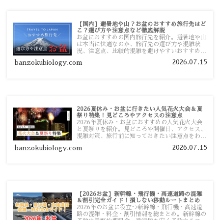
【国内】避暑地や山？お盆のおすすめ旅行先はど
こ？選び方や注意点など徹底解説
お盆におすすめの国内旅行先を紹介。避暑地や山
は本当に快適なのか、旅行先の選び方や混雑状
況、注意点、比較的混雑を避けやすいおすすめス
ポットまで旅行前に役立つ情報を詳しく解説しま
2026.07.15
banzokubiology.com
す。
2026夏休み・お盆に行きたい人気花火大会＆夏
祭り特集！見どころやアクセスの注意点
2026年夏休み・お盆におすすめの人気花火大会
と夏祭りを紹介。見どころや開催日、アクセス、
混雑対策、旅行前に知っておきたい注意点をわか
りやすく解説します。
2026.07.15
banzokubiology.com
【2026お盆】新幹線・飛行機・高速道路の混雑
＆割引完全ガイド！損しない移動ルートまとめ
2026年のお盆に役立つ新幹線・飛行機・高速道
路の混雑・料金・割引情報を総まとめ。新幹線の