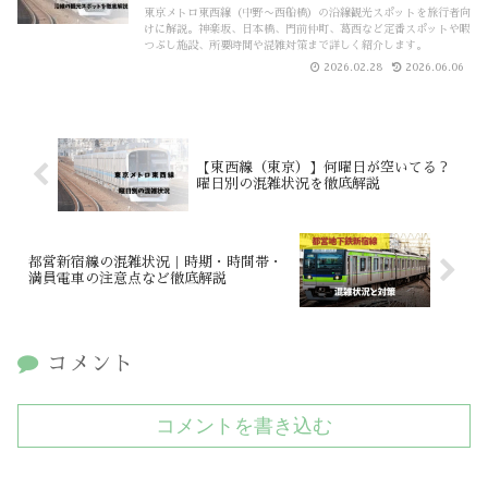
東京メトロ東西線（中野〜西船橋）の沿線観光スポットを旅行者向
けに解説。神楽坂、日本橋、門前仲町、葛西など定番スポットや暇
つぶし施設、所要時間や混雑対策まで詳しく紹介します。
2026.02.28
2026.06.06
【東西線（東京）】何曜日が空いてる？
曜日別の混雑状況を徹底解説
都営新宿線の混雑状況｜時期・時間帯・
満員電車の注意点など徹底解説
コメント
コメントを書き込む