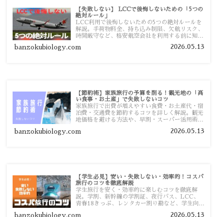
【失敗しない】 LCCで後悔しないための「5つの
絶対ルール」
LCC利用で後悔しないための5つの絶対ルールを
解説。手荷物料金、持ち込み制限、欠航リスク、
時間厳守など、格安航空会社を利用する前に知っ
ておきたい注意点を旅行者向けに詳しく紹介しま
2026.05.13
banzokubiology.com
す。
【節約術】家族旅行の予算を削る！観光地の「高
い食事・お土産」で失敗しないコツ
家族旅行で出費が増えやすい食費・お土産代・宿
泊費・交通費を節約するコツを詳しく解説。観光
地価格を避ける方法や、早割・スーパー活用術、
予算管理のポイントを紹介します。
2026.05.13
banzokubiology.com
【学生必見】安い・失敗しない・効率的！コスパ
旅行のコツを徹底解説
学生旅行を安く・効率的に楽しむコツを徹底解
説。学割、新幹線の学割証、夜行バス、LCC、
青春18きっぷ、レンタカー割り勘など、学生向け
の節約旅行術を詳しく紹介します。
2026.05.13
banzokubiology.com