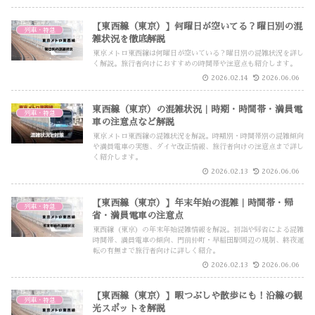
【東西線（東京）】何曜日が空いてる？曜日別の混
列車・特急
雑状況を徹底解説
東京メトロ東西線は何曜日が空いている？曜日別の混雑状況を詳し
く解説。旅行者向けにおすすめの時間帯や注意点も紹介します。
2026.02.14
2026.06.06
東西線（東京）の混雑状況｜時期・時間帯・満員電
列車・特急
車の注意点など解説
東京メトロ東西線の混雑状況を解説。時期別・時間帯別の混雑傾向
や満員電車の実態、ダイヤ改正情報、旅行者向けの注意点まで詳し
く紹介します。
2026.02.13
2026.06.06
【東西線（東京）】年末年始の混雑｜時間帯・帰
列車・特急
省・満員電車の注意点
東西線（東京）の年末年始混雑情報を解説。初詣や帰省による混雑
時間帯、満員電車の傾向、門前仲町・早稲田駅周辺の規制、終夜運
転の有無まで旅行者向けに詳しく紹介。
2026.02.13
2026.06.06
【東西線（東京）】暇つぶしや散歩にも！沿線の観
列車・特急
光スポットを解説