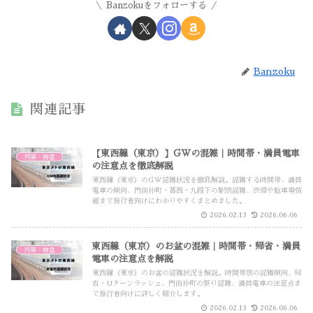
Banzokuをフォローする
Banzoku
関連記事
【東西線（東京）】GWの混雑｜時間帯・満員電車
列車・特急
の注意点を徹底解説
東西線（東京）のGW混雑状況を徹底解説。混雑する時間帯、満員
電車の傾向、門前仲町・葛西・九段下の駅別混雑、渋滞や駐車場情
報まで旅行者向けにわかりやすくまとめました。
2026.02.13
2026.06.06
東西線（東京）のお盆の混雑｜時間帯・帰省・満員
列車・特急
電車の注意点を解説
東西線（東京）のお盆の混雑状況を解説。時間帯別の混雑傾向、帰
省・Uターンラッシュ、門前仲町の祭り混雑、満員電車の注意点ま
で旅行者向けに詳しく紹介します。
2026.02.13
2026.06.06