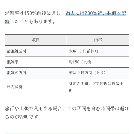
混雑率は150％前後に達し、
過去には200％近い数値を記
録
したこともあります。
項目
内容
最混雑区間
木場 → 門前仲町
混雑率
約150％前後
混雑の方向
朝は中野方面（上り）
身動き困難、ドア付近は特に圧
車内状況
迫
旅行や出張で利用する場合、この区間を含む時間帯は避け
るのが賢明です。