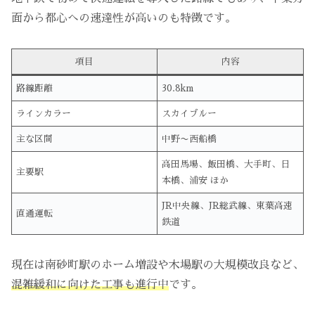
面から都心への速達性が高いのも特徴です。
項目
内容
路線距離
30.8km
ラインカラー
スカイブルー
主な区間
中野〜西船橋
高田馬場、飯田橋、大手町、日
主要駅
本橋、浦安 ほか
JR中央線、JR総武線、東葉高速
直通運転
鉄道
現在は南砂町駅のホーム増設や木場駅の大規模改良など、
混雑緩和に向けた工事も進行中
です。