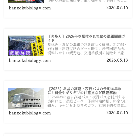
予約や最繁忙期料金、飛行機を安く予約するコ
ツ、高速道路の休日割引・深夜割引まで、損しな
2026.07.15
banzokubiology.com
い移動方法を分かりやすく解説します。
【先取り】2026年の夏休み＆お盆の混雑回避ガ
イド
夏休み・お盆の混雑予想を詳しく解説。新幹線・
飛行機・高速道路のピーク時間、渋滞回避方法、
混雑しやすい観光地、交通手段別の特徴まで旅行
者向けに分かりやすく紹介します。
2026.05.13
banzokubiology.com
【2026】お盆の高速・夜行バスの予約は早め
に！料金やギリギリの注意点など徹底解説
2026年のお盆に高速バス・夜行バスを利用する
方向けに、混雑ピーク、予約開始時期、料金の仕
組み、キャンセル待ちのコツ、直前予約の注意点
まで詳しく解説します。
2026.07.15
banzokubiology.com