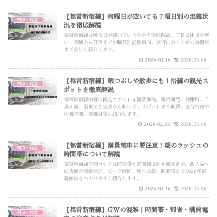
【都営新宿線】何曜日が空いてる？曜日別の混雑状
列車・特急
況を徹底解説
都営新宿線は何曜日が空いているのかを徹底解説。平日と休日の違
い、月曜から日曜までの曜日別混雑傾向、旅行におすすめの時間帯
まで詳しく紹介します。
2026.02.16
2026.06.06
【都営新宿線】暇つぶしや散歩にも！沿線の観光ス
列車・特急
ポットを徹底解説
都営新宿線沿線の観光スポットを徹底解説。新宿御苑、神保町、千
鳥ヶ淵、船堀など定番から暇つぶしスポットまで網羅。急行情報や
所要時間、混雑対策も紹介します。
2026.02.28
2026.06.06
【都営新宿線】満員電車に要注意！朝のラッシュの
列車・特急
時間帯について解説
都営新宿線の朝ラッシュ時間帯や最混雑区間を徹底解説。西大島〜
住吉間の混雑状況、ピーク時間、座れる駅、回避策まで2026年最
新傾向をわかりやすく紹介します。
2026.02.16
2026.06.06
【都営新宿線】GWの混雑｜時間帯・帰省・満員電
列車・特急