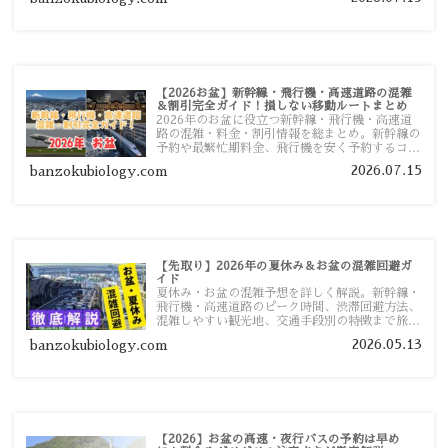
【2026お盆】新幹線・飛行機・高速道路の混雑
＆割引完全ガイド！損しない移動ルートまとめ
2026年のお盆に役立つ新幹線・飛行機・高速道
路の混雑・料金・割引情報を総まとめ。新幹線の
予約や最繁忙期料金、飛行機を安く予約するコ
ツ、高速道路の休日割引・深夜割引まで、損しな
2026.07.15
banzokubiology.com
い移動方法を分かりやすく解説します。
【先取り】2026年の夏休み＆お盆の混雑回避ガ
イド
夏休み・お盆の混雑予想を詳しく解説。新幹線・
飛行機・高速道路のピーク時間、渋滞回避方法、
混雑しやすい観光地、交通手段別の特徴まで旅行
者向けに分かりやすく紹介します。
2026.05.13
banzokubiology.com
【2026】お盆の高速・夜行バスの予約は早め