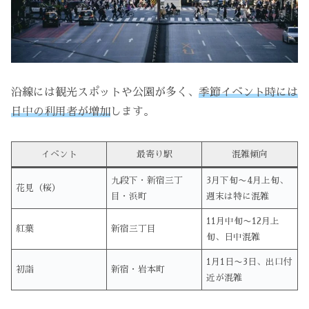
沿線には観光スポットや公園が多く、
季節イベント時には
日中の利用者が増加
します。
イベント
最寄り駅
混雑傾向
九段下・新宿三丁
3月下旬〜4月上旬、
花見（桜）
目・浜町
週末は特に混雑
11月中旬〜12月上
紅葉
新宿三丁目
旬、日中混雑
1月1日〜3日、出口付
初詣
新宿・岩本町
近が混雑