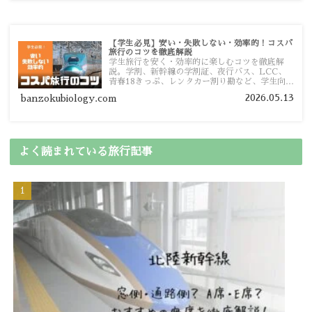
【学生必見】安い・失敗しない・効率的！コスパ
旅行のコツを徹底解説
学生旅行を安く・効率的に楽しむコツを徹底解
説。学割、新幹線の学割証、夜行バス、LCC、
青春18きっぷ、レンタカー割り勘など、学生向け
の節約旅行術を詳しく紹介します。
2026.05.13
banzokubiology.com
よく読まれている旅行記事