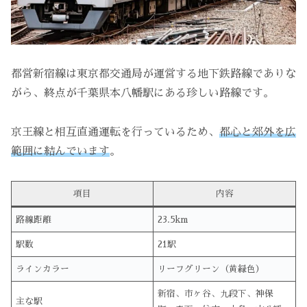
都営新宿線は東京都交通局が運営する地下鉄路線でありな
がら、終点が千葉県本八幡駅にある珍しい路線です。
京王線と相互直通運転を行っているため、
都心と郊外を広
範囲に結んでいます
。
項目
内容
路線距離
23.5km
駅数
21駅
ラインカラー
リーフグリーン（黄緑色）
新宿、市ヶ谷、九段下、神保
主な駅