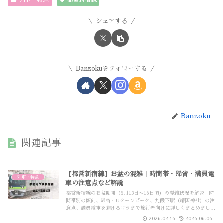
列車・特急
都営新宿線
シェアする
Banzokuをフォローする
Banzoku
関連記事
【都営新宿線】お盆の混雑｜時間帯・帰省・満員電
列車・特急
車の注意点など解説
都営新宿線のお盆期間（8月13日〜16日頃）の混雑状況を解説。時
間帯別の傾向、帰省・Uターンピーク、九段下駅（靖国神社）の注
意点、満員電車を避けるコツまで旅行者向けに詳しくまとめまし
た。
2026.02.16
2026.06.06