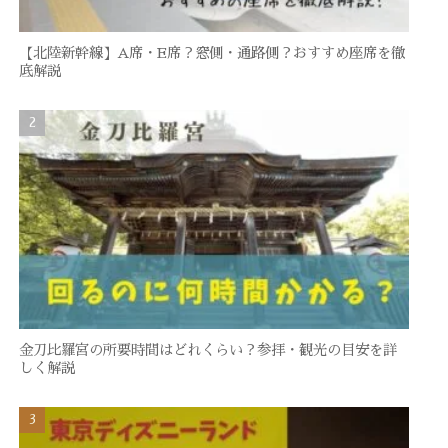
【北陸新幹線】A席・E席？窓側・通路側？おすすめ座席を徹
底解説
金刀比羅宮の所要時間はどれくらい？参拝・観光の目安を詳
しく解説