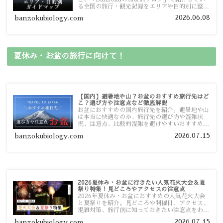
る全国の旅行・観光記録をエリアや目的別に整理
しました。あなたが行きたい場所の情報を、この
2026.06.08
banzokubiology.com
ガイドマップからスムーズに見つけていただけま
す。
夏休み・お盆の旅行に向けて！
【国内】避暑地や山？お盆のおすすめ旅行先はど
こ？選び方や注意点など徹底解説
お盆におすすめの国内旅行先を紹介。避暑地や山
は本当に快適なのか、旅行先の選び方や混雑状
況、注意点、比較的混雑を避けやすいおすすめス
ポットまで旅行前に役立つ情報を詳しく解説しま
2026.07.15
banzokubiology.com
す。
2026夏休み・お盆に行きたい人気花火大会＆夏
祭り特集！見どころやアクセスの注意点
2026年夏休み・お盆におすすめの人気花火大会
と夏祭りを紹介。見どころや開催日、アクセス、
混雑対策、旅行前に知っておきたい注意点をわか
りやすく解説します。
2026.07.15
banzokubiology.com