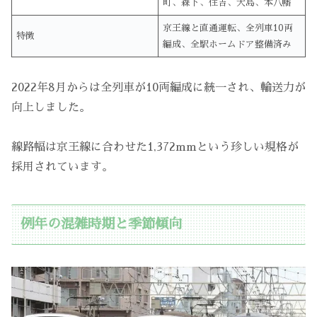
町、森下、住吉、大島、本八幡
京王線と直通運転、全列車10両
特徴
編成、全駅ホームドア整備済み
2022年8月からは全列車が10両編成に統一され、輸送力が
向上しました。
線路幅は京王線に合わせた1,372mmという珍しい規格が
採用されています。
例年の混雑時期と季節傾向