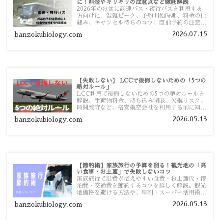
に！料金やギリギリの注意点など徹底解説
2026年のお盆に高速バス・夜行バスを利用する
方向けに、混雑ピーク、予約開始時期、料金の仕
組み、キャンセル待ちのコツ、直前予約の注意点
まで詳しく解説します。
2026.07.15
banzokubiology.com
【失敗しない】 LCCで後悔しないための「5つの
絶対ルール」
LCC利用で後悔しないための5つの絶対ルールを
解説。手荷物料金、持ち込み制限、欠航リスク、
時間厳守など、格安航空会社を利用する前に知っ
ておきたい注意点を旅行者向けに詳しく紹介しま
2026.05.13
banzokubiology.com
す。
【節約術】家族旅行の予算を削る！観光地の「高
い食事・お土産」で失敗しないコツ
家族旅行で出費が増えやすい食費・お土産代・宿
泊費・交通費を節約するコツを詳しく解説。観光
地価格を避ける方法や、早割・スーパー活用術、
予算管理のポイントを紹介します。
2026.05.13
banzokubiology.com