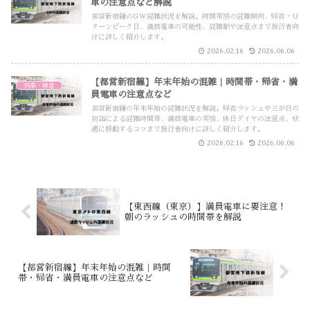
車の注意点など解説
都営新宿線のGW混雑状況を解説。時間帯別の混雑傾向、帰省・U
ターンピーク日、満員電車の可能性、混雑駅や注意点まで旅行者向
けに詳しく紹介します。
2026.02.16
2026.06.06
【都営新宿線】年末年始の混雑｜時間帯・帰省・満
列車・特急
員電車の注意点など
都営新宿線の年末年始の混雑状況を解説。帰省ラッシュや三が日の
初詣による混雑時間帯、満員電車の実情、休日ダイヤの注意点、快
適に移動するコツまで旅行者向けに詳しく紹介します。
2026.02.16
2026.06.06
【東西線（東京）】満員電車に要注意！
朝のラッシュの時間帯を解説
【都営新宿線】年末年始の混雑｜時間
帯・帰省・満員電車の注意点など