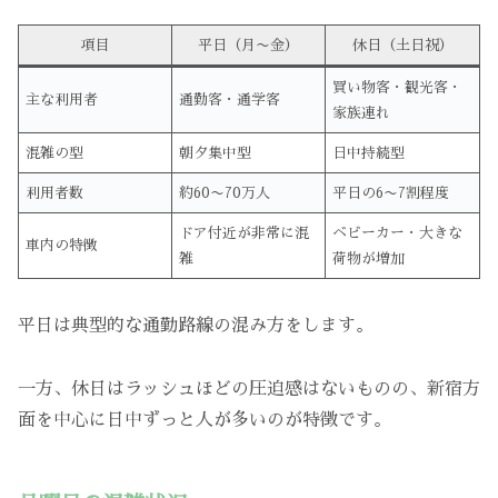
項目
平日（月〜金）
休日（土日祝）
買い物客・観光客・
主な利用者
通勤客・通学客
家族連れ
混雑の型
朝夕集中型
日中持続型
利用者数
約60〜70万人
平日の6〜7割程度
ドア付近が非常に混
ベビーカー・大きな
車内の特徴
雑
荷物が増加
平日は典型的な通勤路線の混み方をします。
一方、休日はラッシュほどの圧迫感はないものの、新宿方
面を中心に日中ずっと人が多いのが特徴です。