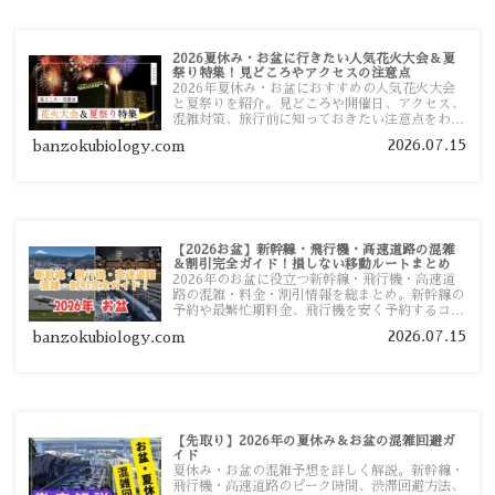
2026夏休み・お盆に行きたい人気花火大会＆夏
祭り特集！見どころやアクセスの注意点
2026年夏休み・お盆におすすめの人気花火大会
と夏祭りを紹介。見どころや開催日、アクセス、
混雑対策、旅行前に知っておきたい注意点をわか
りやすく解説します。
2026.07.15
banzokubiology.com
【2026お盆】新幹線・飛行機・高速道路の混雑
＆割引完全ガイド！損しない移動ルートまとめ
2026年のお盆に役立つ新幹線・飛行機・高速道
路の混雑・料金・割引情報を総まとめ。新幹線の
予約や最繁忙期料金、飛行機を安く予約するコ
ツ、高速道路の休日割引・深夜割引まで、損しな
2026.07.15
banzokubiology.com
い移動方法を分かりやすく解説します。
【先取り】2026年の夏休み＆お盆の混雑回避ガ
イド
夏休み・お盆の混雑予想を詳しく解説。新幹線・
飛行機・高速道路のピーク時間、渋滞回避方法、