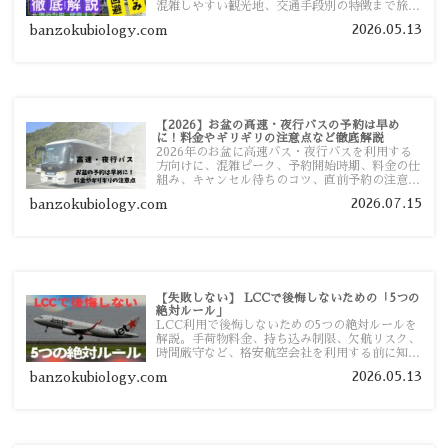
混雑しやすい観光地、交通手段別の特徴まで旅行
者向けに分かりやすく紹介します。
2026.05.13
banzokubiology.com
【2026】お盆の高速・夜行バスの予約は早め
に！料金やギリギリの注意点など徹底解説
2026年のお盆に高速バス・夜行バスを利用する
方向けに、混雑ピーク、予約開始時期、料金の仕
組み、キャンセル待ちのコツ、直前予約の注意点
まで詳しく解説します。
2026.07.15
banzokubiology.com
【失敗しない】 LCCで後悔しないための「5つの
絶対ルール」
LCC利用で後悔しないための5つの絶対ルールを
解説。手荷物料金、持ち込み制限、欠航リスク、
時間厳守など、格安航空会社を利用する前に知っ
ておきたい注意点を旅行者向けに詳しく紹介しま
2026.05.13
banzokubiology.com
す。