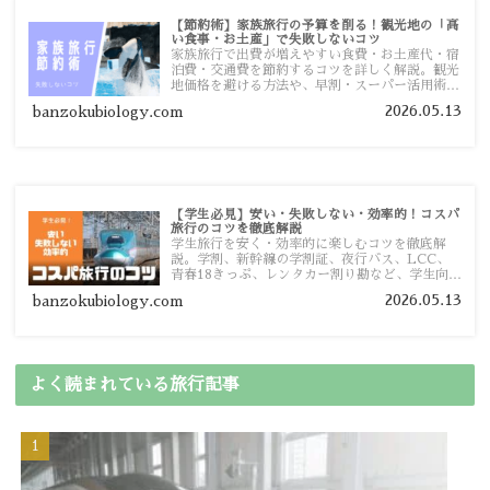
【節約術】家族旅行の予算を削る！観光地の「高
い食事・お土産」で失敗しないコツ
家族旅行で出費が増えやすい食費・お土産代・宿
泊費・交通費を節約するコツを詳しく解説。観光
地価格を避ける方法や、早割・スーパー活用術、
予算管理のポイントを紹介します。
2026.05.13
banzokubiology.com
【学生必見】安い・失敗しない・効率的！コスパ
旅行のコツを徹底解説
学生旅行を安く・効率的に楽しむコツを徹底解
説。学割、新幹線の学割証、夜行バス、LCC、
青春18きっぷ、レンタカー割り勘など、学生向け
の節約旅行術を詳しく紹介します。
2026.05.13
banzokubiology.com
よく読まれている旅行記事