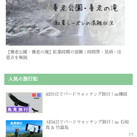
【養老公園・養老の滝】紅葉時期の混雑｜時間帯・見頃・注
意点を解説
人気の旅行記
4泊5日でバードウォッチング旅行 ! in韓国
3泊4日でバードウォッチング旅行 ! in 石垣
島 & 竹富島