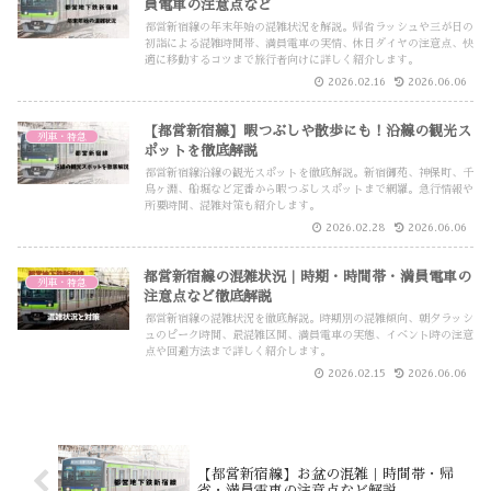
員電車の注意点など
都営新宿線の年末年始の混雑状況を解説。帰省ラッシュや三が日の
初詣による混雑時間帯、満員電車の実情、休日ダイヤの注意点、快
適に移動するコツまで旅行者向けに詳しく紹介します。
2026.02.16
2026.06.06
【都営新宿線】暇つぶしや散歩にも！沿線の観光ス
列車・特急
ポットを徹底解説
都営新宿線沿線の観光スポットを徹底解説。新宿御苑、神保町、千
鳥ヶ淵、船堀など定番から暇つぶしスポットまで網羅。急行情報や
所要時間、混雑対策も紹介します。
2026.02.28
2026.06.06
都営新宿線の混雑状況｜時期・時間帯・満員電車の
列車・特急
注意点など徹底解説
都営新宿線の混雑状況を徹底解説。時期別の混雑傾向、朝夕ラッシ
ュのピーク時間、最混雑区間、満員電車の実態、イベント時の注意
点や回避方法まで詳しく紹介します。
2026.02.15
2026.06.06
【都営新宿線】お盆の混雑｜時間帯・帰
省・満員電車の注意点など解説