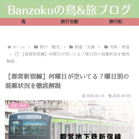
鳥
旅行全般
旅行記
ホーム
旅行・観光
鉄道・交通
列車・特急
【都営新宿線】何曜日が空いてる？曜日別の混雑状況を徹底
解説
【都営新宿線】何曜日が空いてる？曜日別の
混雑状況を徹底解説
2026.02.16
2026.06.06
列車・特急