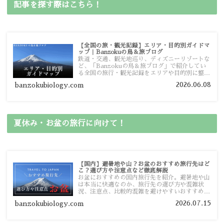
記事を探す際はこちら！
【全国の旅・観光記録】エリア・目的別ガイドマ
ップ｜Banzokuの鳥＆旅ブログ
鉄道・交通、観光地巡り、ディズニーリゾートな
ど、「Banzokuの鳥＆旅ブログ」で紹介してい
る全国の旅行・観光記録をエリアや目的別に整理
しました。あなたが行きたい場所の情報を、この
2026.06.08
banzokubiology.com
ガイドマップからスムーズに見つけていただけま
す。
夏休み・お盆の旅行に向けて！
【国内】避暑地や山？お盆のおすすめ旅行先はど
こ？選び方や注意点など徹底解説
お盆におすすめの国内旅行先を紹介。避暑地や山
は本当に快適なのか、旅行先の選び方や混雑状
況、注意点、比較的混雑を避けやすいおすすめス
ポットまで旅行前に役立つ情報を詳しく解説しま
2026.07.15
banzokubiology.com
す。