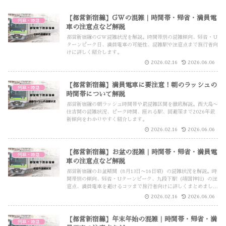
【都営新宿線】GWの混雑｜時間帯・帰省・満員電
列車・特急
車の注意点など解説
都営新宿線のGW混雑状況を解説。時間帯別の混雑傾向、帰省・U
ターンピーク日、満員電車の可能性、混雑駅や注意点まで旅行者向
けに詳しく紹介します。
2026.02.16
2026.06.06
【都営新宿線】満員電車に要注意！朝のラッシュの
列車・特急
時間帯について解説
都営新宿線の朝ラッシュ時間帯や最混雑区間を徹底解説。西大島〜
住吉間の混雑状況、ピーク時間、座れる駅、回避策まで2026年最
新傾向をわかりやすく紹介します。
2026.02.16
2026.06.06
【都営新宿線】お盆の混雑｜時間帯・帰省・満員電
列車・特急
車の注意点など解説
都営新宿線のお盆期間（8月13日〜16日頃）の混雑状況を解説。時
間帯別の傾向、帰省・Uターンピーク、九段下駅（靖国神社）の注
意点、満員電車を避けるコツまで旅行者向けに詳しくまとめまし
た。
2026.02.16
2026.06.06
【都営新宿線】年末年始の混雑｜時間帯・帰省・満
列車・特急