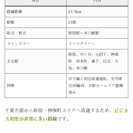
項目
内容
路線距離
23.5km
駅数
21駅
起点・終点
新宿駅〜本八幡駅
ラインカラー
リーフグリーン
新宿、市ヶ谷、九段下、神保
主な駅
町、岩本町、森下、住吉、大
島、本八幡
京王線と相互直通運転、全列車
特徴
10両編成、全駅ホームドア整備
済み
千葉方面から新宿・神保町エリアへ直通するため、
ビジネ
ス利用が非常に多い路線
です。