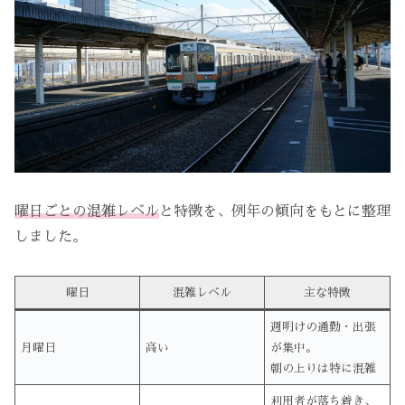
曜日ごとの混雑レベル
と特徴を、例年の傾向をもとに整理
しました。
曜日
混雑レベル
主な特徴
週明けの通勤・出張
月曜日
高い
が集中。
朝の上りは特に混雑
利用者が落ち着き、