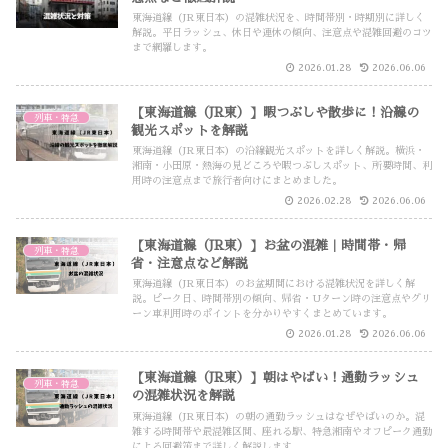
東海道線（JR東日本）の混雑状況を、時間帯別・時期別に詳しく
解説。平日ラッシュ、休日や連休の傾向、注意点や混雑回避のコツ
まで網羅します。
2026.01.28
2026.06.06
【東海道線（JR東）】暇つぶしや散歩に！沿線の
列車・特急
観光スポットを解説
東海道線（JR東日本）の沿線観光スポットを詳しく解説。横浜・
湘南・小田原・熱海の見どころや暇つぶしスポット、所要時間、利
用時の注意点まで旅行者向けにまとめました。
2026.02.28
2026.06.06
【東海道線（JR東）】お盆の混雑｜時間帯・帰
列車・特急
省・注意点など解説
東海道線（JR東日本）のお盆期間における混雑状況を詳しく解
説。ピーク日、時間帯別の傾向、帰省・Uターン時の注意点やグリ
ーン車利用時のポイントを分かりやすくまとめています。
2026.01.28
2026.06.06
【東海道線（JR東）】朝はやばい！通勤ラッシュ
列車・特急
の混雑状況を解説
東海道線（JR東日本）の朝の通勤ラッシュはなぜやばいのか。混
雑する時間帯や最混雑区間、座れる駅、特急湘南やオフピーク通勤
による回避策まで詳しく解説します。