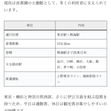
現在は首都圏の大動脈として、多くの利用者に支えられて
います。
項目
内容
運行区間
東京駅〜熱海駅
営業距離
104.6km
管轄
熱海駅までJR東日本
品川、川崎、横浜、大船、藤
主な経由駅
沢、茅ケ崎、小田原
上野東京ライン、湘南新宿ライ
直通運転
ン
東京・横浜と神奈川県西部、さらに伊豆方面を結ぶ役割を
持つため、平日は通勤客、休日は観光客が集中しやすいの