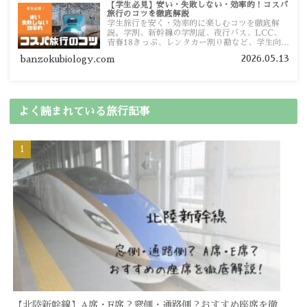
【学生必見】安い・失敗しない・効率的！コスパ
旅行のコツを徹底解説
学生旅行を安く・効率的に楽しむコツを徹底解
説。学割、新幹線の学割証、夜行バス、LCC、
青春18きっぷ、レンタカー割り勘など、学生向け
の節約旅行術を詳しく紹介します。
2026.05.13
banzokubiology.com
よく読まれている旅行記事
【北陸新幹線】A席・E席？窓側・通路側？おすすめ座席を徹