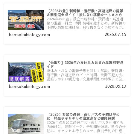
【2026お盆】新幹線・飛行機・高速道路の混雑
＆割引完全ガイド！損しない移動ルートまとめ
2026年のお盆に役立つ新幹線・飛行機・高速道
路の混雑・料金・割引情報を総まとめ。新幹線の
予約や最繁忙期料金、飛行機を安く予約するコ
ツ、高速道路の休日割引・深夜割引まで、損しな
2026.07.15
banzokubiology.com
い移動方法を分かりやすく解説します。
【先取り】2026年の夏休み＆お盆の混雑回避ガ
イド
夏休み・お盆の混雑予想を詳しく解説。新幹線・
飛行機・高速道路のピーク時間、渋滞回避方法、
混雑しやすい観光地、交通手段別の特徴まで旅行
者向けに分かりやすく紹介します。
2026.05.13
banzokubiology.com
【2026】お盆の高速・夜行バスの予約は早め
に！料金やギリギリの注意点など徹底解説
2026年のお盆に高速バス・夜行バスを利用する
方向けに、混雑ピーク、予約開始時期、料金の仕
組み、キャンセル待ちのコツ、直前予約の注意点