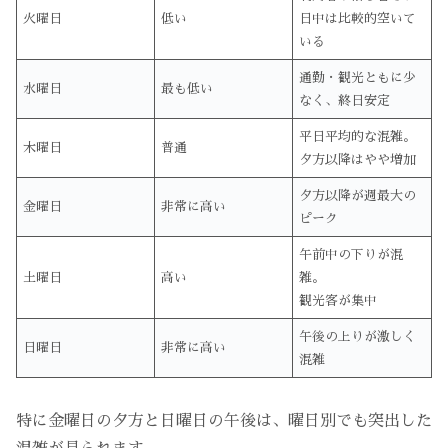
火曜日
低い
日中は比較的空いて
いる
通勤・観光ともに少
水曜日
最も低い
なく、終日安定
平日平均的な混雑。
木曜日
普通
夕方以降はやや増加
夕方以降が週最大の
金曜日
非常に高い
ピーク
午前中の下りが混
土曜日
高い
雑。
観光客が集中
午後の上りが激しく
日曜日
非常に高い
混雑
特に金曜日の夕方と日曜日の午後は、曜日別でも突出した