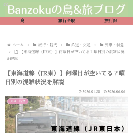
鳥
旅行全般
旅行記
ホーム
旅行・観光
鉄道・交通
列車・特急
【東海道線（JR東）】何曜日が空いてる？曜日別の混雑状況
を解説
【東海道線（JR東）】何曜日が空いてる？曜
日別の混雑状況を解説
2026.01.28
2026.06.06
列車・特急