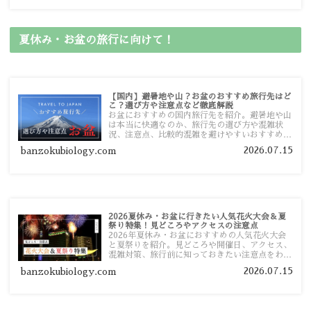
夏休み・お盆の旅行に向けて！
【国内】避暑地や山？お盆のおすすめ旅行先はど
こ？選び方や注意点など徹底解説
お盆におすすめの国内旅行先を紹介。避暑地や山
は本当に快適なのか、旅行先の選び方や混雑状
況、注意点、比較的混雑を避けやすいおすすめス
ポットまで旅行前に役立つ情報を詳しく解説しま
2026.07.15
banzokubiology.com
す。
2026夏休み・お盆に行きたい人気花火大会＆夏
祭り特集！見どころやアクセスの注意点
2026年夏休み・お盆におすすめの人気花火大会
と夏祭りを紹介。見どころや開催日、アクセス、
混雑対策、旅行前に知っておきたい注意点をわか
りやすく解説します。
2026.07.15
banzokubiology.com