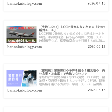
まで詳しく解説します。
2026.07.15
banzokubiology.com
【失敗しない】 LCCで後悔しないための「5つの
絶対ルール」
LCC利用で後悔しないための5つの絶対ルールを
解説。手荷物料金、持ち込み制限、欠航リスク、
時間厳守など、格安航空会社を利用する前に知っ
ておきたい注意点を旅行者向けに詳しく紹介しま
2026.05.13
banzokubiology.com
す。
【節約術】家族旅行の予算を削る！観光地の「高
い食事・お土産」で失敗しないコツ
家族旅行で出費が増えやすい食費・お土産代・宿
泊費・交通費を節約するコツを詳しく解説。観光
地価格を避ける方法や、早割・スーパー活用術、
予算管理のポイントを紹介します。
2026.05.13
banzokubiology.com