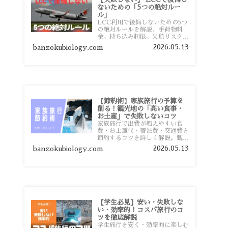
ないための「5つの絶対ルー
ル」
LCC利用で後悔しないための5つ
の絶対ルールを解説。手荷物料
金、持ち込み制限、欠航リスク、
時間厳守など、格安航空会社を利
2026.05.13
banzokubiology.com
用する前に知っておきたい注意点
を旅行者向けに詳しく紹介しま
す。
【節約術】家族旅行の予算を
削る！観光地の「高い食事・
お土産」で失敗しないコツ
家族旅行で出費が増えやすい食
費・お土産代・宿泊費・交通費を
節約するコツを詳しく解説。観光
地価格を避ける方法や、早割・ス
2026.05.13
banzokubiology.com
ーパー活用術、予算管理のポイン
トを紹介します。
【学生必見】安い・失敗しな
い・効率的！コスパ旅行のコ
ツを徹底解説
学生旅行を安く・効率的に楽しむ