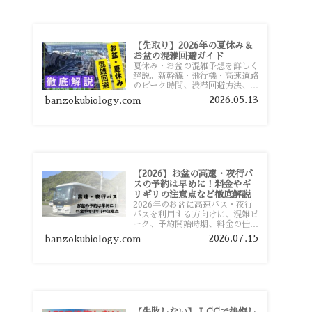
【先取り】2026年の夏休み＆
お盆の混雑回避ガイド
夏休み・お盆の混雑予想を詳しく
解説。新幹線・飛行機・高速道路
のピーク時間、渋滞回避方法、混
雑しやすい観光地、交通手段別の
2026.05.13
banzokubiology.com
特徴まで旅行者向けに分かりやす
く紹介します。
【2026】お盆の高速・夜行バ
スの予約は早めに！料金やギ
リギリの注意点など徹底解説
2026年のお盆に高速バス・夜行
バスを利用する方向けに、混雑ピ
ーク、予約開始時期、料金の仕組
み、キャンセル待ちのコツ、直前
2026.07.15
banzokubiology.com
予約の注意点まで詳しく解説しま
す。
【失敗しない】 LCCで後悔し