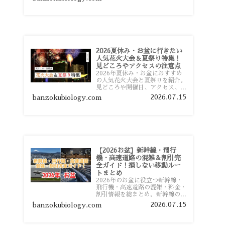
おすすめスポットまで旅行前に役
立つ情報を詳しく解説します。
2026夏休み・お盆に行きたい
人気花火大会＆夏祭り特集！
見どころやアクセスの注意点
2026年夏休み・お盆におすすめ
の人気花火大会と夏祭りを紹介。
見どころや開催日、アクセス、混
雑対策、旅行前に知っておきたい
2026.07.15
banzokubiology.com
注意点をわかりやすく解説しま
す。
【2026お盆】新幹線・飛行
機・高速道路の混雑＆割引完
全ガイド！損しない移動ルー
トまとめ
2026年のお盆に役立つ新幹線・
飛行機・高速道路の混雑・料金・
割引情報を総まとめ。新幹線の予
約や最繁忙期料金、飛行機を安く
2026.07.15
banzokubiology.com
予約するコツ、高速道路の休日割
引・深夜割引まで、損しない移動
方法を分かりやすく解説します。