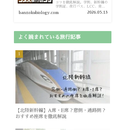
コツを徹底解説。学割、新幹線の
学割証、夜行バス、LCC、青春
18きっぷ、レンタカー割り勘な
2026.05.13
banzokubiology.com
ど、学生向けの節約旅行術を詳し
く紹介します。
よく読まれている旅行記事
【北陸新幹線】A席・E席？窓側・通路側？
おすすめ座席を徹底解説