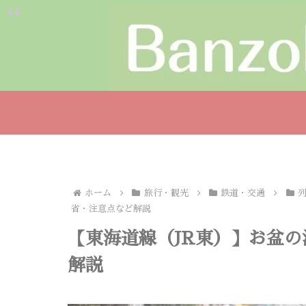
ホーム
旅行・観光
鉄道・交通
省・注意点など解説
【東海道線（JR東）】お盆
解説