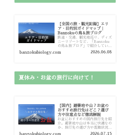
【全国の旅・観光記録】エリ
ア・目的別ガイドマップ｜
Banzokuの鳥＆旅ブログ
鉄道・交通、観光地巡り、ディズ
ニーリゾートなど、「Banzoku
の鳥＆旅ブログ」で紹介している
全国の旅行・観光記録をエリアや
2026.06.08
banzokubiology.com
目的別に整理しました。あなたが
行きたい場所の情報を、このガイ
ドマップからスムーズに見つけて
いただけます。
夏休み・お盆の旅行に向けて！
【国内】避暑地や山？お盆の
おすすめ旅行先はどこ？選び
方や注意点など徹底解説
お盆におすすめの国内旅行先を紹
介。避暑地や山は本当に快適なの
か、旅行先の選び方や混雑状況、
注意点、比較的混雑を避けやすい
2026.07.15
banzokubiology.com