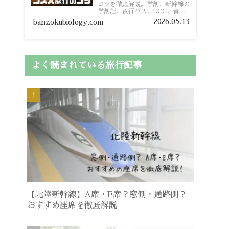
コツを徹底解説。学割、新幹線の
学割証、夜行バス、LCC、青春
18きっぷ、レンタカー割り勘な
2026.05.13
banzokubiology.com
ど、学生向けの節約旅行術を詳し
く紹介します。
よく読まれている旅行記事
【北陸新幹線】A席・E席？窓側・通路側？
おすすめ座席を徹底解説