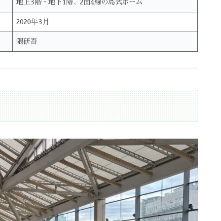
地上3階・地下1階、2面4線の島式ホーム
2020年3月
隈研吾