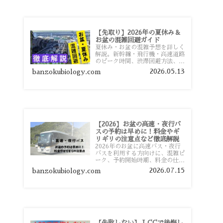
【先取り】2026年の夏休み＆
お盆の混雑回避ガイド
夏休み・お盆の混雑予想を詳しく
解説。新幹線・飛行機・高速道路
のピーク時間、渋滞回避方法、混
雑しやすい観光地、交通手段別の
2026.05.13
banzokubiology.com
特徴まで旅行者向けに分かりやす
く紹介します。
【2026】お盆の高速・夜行バ
スの予約は早めに！料金やギ
リギリの注意点など徹底解説
2026年のお盆に高速バス・夜行
バスを利用する方向けに、混雑ピ
ーク、予約開始時期、料金の仕組
み、キャンセル待ちのコツ、直前
2026.07.15
banzokubiology.com
予約の注意点まで詳しく解説しま
す。
【失敗しない】 LCCで後悔し