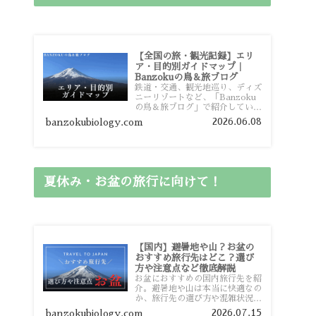
【全国の旅・観光記録】エリ
ア・目的別ガイドマップ｜
Banzokuの鳥＆旅ブログ
鉄道・交通、観光地巡り、ディズ
ニーリゾートなど、「Banzoku
の鳥＆旅ブログ」で紹介している
全国の旅行・観光記録をエリアや
2026.06.08
banzokubiology.com
目的別に整理しました。あなたが
行きたい場所の情報を、このガイ
ドマップからスムーズに見つけて
いただけます。
夏休み・お盆の旅行に向けて！
【国内】避暑地や山？お盆の
おすすめ旅行先はどこ？選び
方や注意点など徹底解説
お盆におすすめの国内旅行先を紹
介。避暑地や山は本当に快適なの
か、旅行先の選び方や混雑状況、
注意点、比較的混雑を避けやすい
2026.07.15
banzokubiology.com