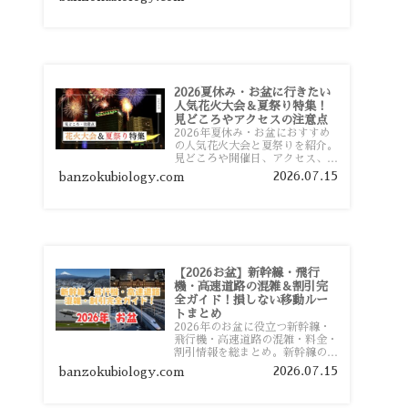
おすすめスポットまで旅行前に役
立つ情報を詳しく解説します。
2026夏休み・お盆に行きたい
人気花火大会＆夏祭り特集！
見どころやアクセスの注意点
2026年夏休み・お盆におすすめ
の人気花火大会と夏祭りを紹介。
見どころや開催日、アクセス、混
雑対策、旅行前に知っておきたい
2026.07.15
banzokubiology.com
注意点をわかりやすく解説しま
す。
【2026お盆】新幹線・飛行
機・高速道路の混雑＆割引完
全ガイド！損しない移動ルー
トまとめ
2026年のお盆に役立つ新幹線・
飛行機・高速道路の混雑・料金・
割引情報を総まとめ。新幹線の予
約や最繁忙期料金、飛行機を安く
2026.07.15
banzokubiology.com
予約するコツ、高速道路の休日割
引・深夜割引まで、損しない移動
方法を分かりやすく解説します。