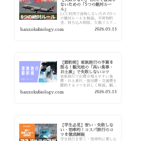
ないための「5つの絶対ルー
ル」
LCC利用で後悔しないための5つ
の絶対ルールを解説。手荷物料
金、持ち込み制限、欠航リスク、
時間厳守など、格安航空会社を利
2026.05.13
banzokubiology.com
用する前に知っておきたい注意点
を旅行者向けに詳しく紹介しま
す。
【節約術】家族旅行の予算を
削る！観光地の「高い食事・
お土産」で失敗しないコツ
家族旅行で出費が増えやすい食
費・お土産代・宿泊費・交通費を
節約するコツを詳しく解説。観光
地価格を避ける方法や、早割・ス
2026.05.13
banzokubiology.com
ーパー活用術、予算管理のポイン
トを紹介します。
【学生必見】安い・失敗しな
い・効率的！コスパ旅行のコ
ツを徹底解説
学生旅行を安く・効率的に楽しむ