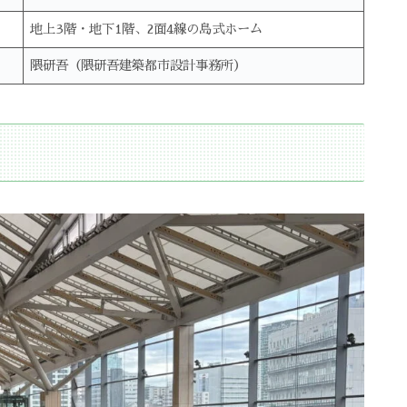
地上3階・地下1階、2面4線の島式ホーム
隈研吾（隈研吾建築都市設計事務所）