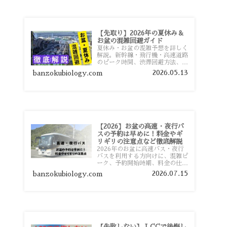
【先取り】2026年の夏休み＆
お盆の混雑回避ガイド
夏休み・お盆の混雑予想を詳しく
解説。新幹線・飛行機・高速道路
のピーク時間、渋滞回避方法、混
雑しやすい観光地、交通手段別の
2026.05.13
banzokubiology.com
特徴まで旅行者向けに分かりやす
く紹介します。
【2026】お盆の高速・夜行バ
スの予約は早めに！料金やギ
リギリの注意点など徹底解説
2026年のお盆に高速バス・夜行
バスを利用する方向けに、混雑ピ
ーク、予約開始時期、料金の仕組
み、キャンセル待ちのコツ、直前
2026.07.15
banzokubiology.com
予約の注意点まで詳しく解説しま
す。
【失敗しない】 LCCで後悔し