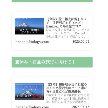
【全国の旅・観光記録】エリ
ア・目的別ガイドマップ｜
Banzokuの鳥＆旅ブログ
鉄道・交通、観光地巡り、ディズ
ニーリゾートなど、「Banzoku
の鳥＆旅ブログ」で紹介している
全国の旅行・観光記録をエリアや
2026.06.08
banzokubiology.com
目的別に整理しました。あなたが
行きたい場所の情報を、このガイ
ドマップからスムーズに見つけて
いただけます。
夏休み・お盆の旅行に向けて！
【国内】避暑地や山？お盆の
おすすめ旅行先はどこ？選び
方や注意点など徹底解説
お盆におすすめの国内旅行先を紹
介。避暑地や山は本当に快適なの
か、旅行先の選び方や混雑状況、
注意点、比較的混雑を避けやすい
2026.07.15
banzokubiology.com