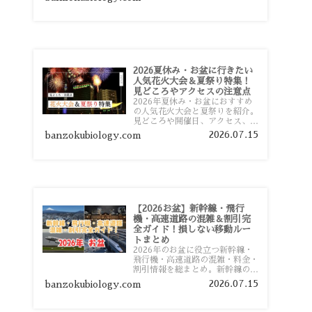
おすすめスポットまで旅行前に役
立つ情報を詳しく解説します。
2026夏休み・お盆に行きたい
人気花火大会＆夏祭り特集！
見どころやアクセスの注意点
2026年夏休み・お盆におすすめ
の人気花火大会と夏祭りを紹介。
見どころや開催日、アクセス、混
雑対策、旅行前に知っておきたい
2026.07.15
banzokubiology.com
注意点をわかりやすく解説しま
す。
【2026お盆】新幹線・飛行
機・高速道路の混雑＆割引完
全ガイド！損しない移動ルー
トまとめ
2026年のお盆に役立つ新幹線・
飛行機・高速道路の混雑・料金・
割引情報を総まとめ。新幹線の予
約や最繁忙期料金、飛行機を安く
2026.07.15
banzokubiology.com
予約するコツ、高速道路の休日割
引・深夜割引まで、損しない移動
方法を分かりやすく解説します。