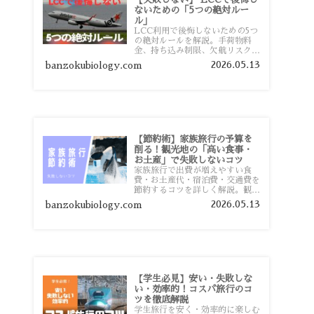
ないための「5つの絶対ルー
ル」
LCC利用で後悔しないための5つ
の絶対ルールを解説。手荷物料
金、持ち込み制限、欠航リスク、
時間厳守など、格安航空会社を利
2026.05.13
banzokubiology.com
用する前に知っておきたい注意点
を旅行者向けに詳しく紹介しま
す。
【節約術】家族旅行の予算を
削る！観光地の「高い食事・
お土産」で失敗しないコツ
家族旅行で出費が増えやすい食
費・お土産代・宿泊費・交通費を
節約するコツを詳しく解説。観光
地価格を避ける方法や、早割・ス
2026.05.13
banzokubiology.com
ーパー活用術、予算管理のポイン
トを紹介します。
【学生必見】安い・失敗しな
い・効率的！コスパ旅行のコ
ツを徹底解説
学生旅行を安く・効率的に楽しむ