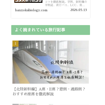
コツを徹底解説。学割、新幹線の
学割証、夜行バス、LCC、青春
18きっぷ、レンタカー割り勘な
2026.05.13
banzokubiology.com
ど、学生向けの節約旅行術を詳し
く紹介します。
よく読まれている旅行記事
【北陸新幹線】A席・E席？窓側・通路側？
おすすめ座席を徹底解説