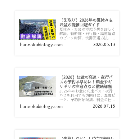
【先取り】2026年の夏休み＆
お盆の混雑回避ガイド
夏休み・お盆の混雑予想を詳しく
解説。新幹線・飛行機・高速道路
のピーク時間、渋滞回避方法、混
雑しやすい観光地、交通手段別の
2026.05.13
banzokubiology.com
特徴まで旅行者向けに分かりやす
く紹介します。
【2026】お盆の高速・夜行バ
スの予約は早めに！料金やギ
リギリの注意点など徹底解説
2026年のお盆に高速バス・夜行
バスを利用する方向けに、混雑ピ
ーク、予約開始時期、料金の仕組
み、キャンセル待ちのコツ、直前
2026.07.15
banzokubiology.com
予約の注意点まで詳しく解説しま
す。
【失敗しない】 LCCで後悔し