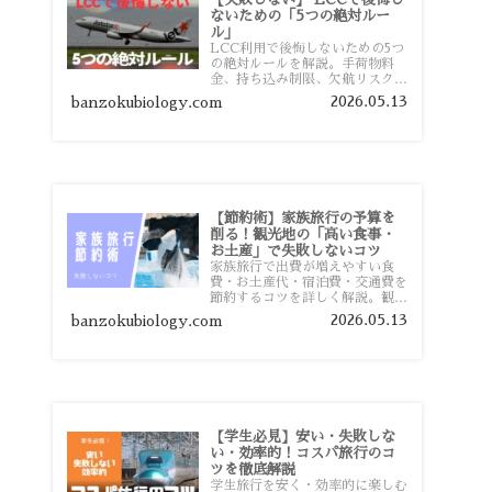
ないための「5つの絶対ルー
ル」
LCC利用で後悔しないための5つ
の絶対ルールを解説。手荷物料
金、持ち込み制限、欠航リスク、
時間厳守など、格安航空会社を利
2026.05.13
banzokubiology.com
用する前に知っておきたい注意点
を旅行者向けに詳しく紹介しま
す。
【節約術】家族旅行の予算を
削る！観光地の「高い食事・
お土産」で失敗しないコツ
家族旅行で出費が増えやすい食
費・お土産代・宿泊費・交通費を
節約するコツを詳しく解説。観光
地価格を避ける方法や、早割・ス
2026.05.13
banzokubiology.com
ーパー活用術、予算管理のポイン
トを紹介します。
【学生必見】安い・失敗しな
い・効率的！コスパ旅行のコ
ツを徹底解説
学生旅行を安く・効率的に楽しむ