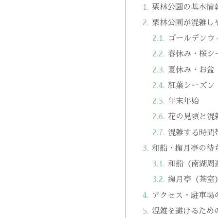
栗林公園の基本情
栗林公園が混雑し
ゴールデンウ
春休み・桜シ
夏休み・お盆
紅葉シーズン（
年末年始
花の見頃と混
混雑する時間
和船・掬月亭の待
和船（南湖周
掬月亭（茶室
アクセス・駐車場
混雑を避けるため