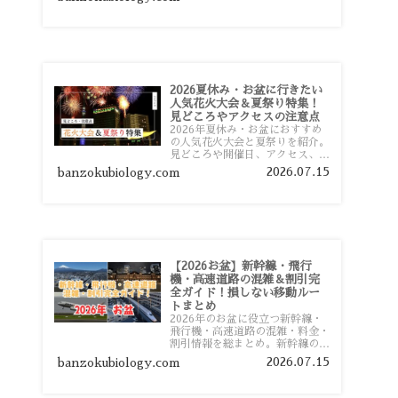
おすすめスポットまで旅行前に役
立つ情報を詳しく解説します。
2026夏休み・お盆に行きたい
人気花火大会＆夏祭り特集！
見どころやアクセスの注意点
2026年夏休み・お盆におすすめ
の人気花火大会と夏祭りを紹介。
見どころや開催日、アクセス、混
雑対策、旅行前に知っておきたい
2026.07.15
banzokubiology.com
注意点をわかりやすく解説しま
す。
【2026お盆】新幹線・飛行
機・高速道路の混雑＆割引完
全ガイド！損しない移動ルー
トまとめ
2026年のお盆に役立つ新幹線・
飛行機・高速道路の混雑・料金・
割引情報を総まとめ。新幹線の予
約や最繁忙期料金、飛行機を安く
2026.07.15
banzokubiology.com
予約するコツ、高速道路の休日割
引・深夜割引まで、損しない移動
方法を分かりやすく解説します。