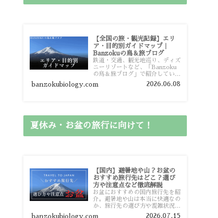
【全国の旅・観光記録】エリ
ア・目的別ガイドマップ｜
Banzokuの鳥＆旅ブログ
鉄道・交通、観光地巡り、ディズ
ニーリゾートなど、「Banzoku
の鳥＆旅ブログ」で紹介している
全国の旅行・観光記録をエリアや
2026.06.08
banzokubiology.com
目的別に整理しました。あなたが
行きたい場所の情報を、このガイ
ドマップからスムーズに見つけて
いただけます。
夏休み・お盆の旅行に向けて！
【国内】避暑地や山？お盆の
おすすめ旅行先はどこ？選び
方や注意点など徹底解説
お盆におすすめの国内旅行先を紹
介。避暑地や山は本当に快適なの
か、旅行先の選び方や混雑状況、
注意点、比較的混雑を避けやすい
2026.07.15
banzokubiology.com