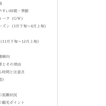
報
やすい時期・季節
ィーク（GW）
ーズン（3月下旬〜4月上旬）
11月下旬〜12月上旬）
雑傾向
帯とその理由
ち時間と注意点
遊）
）
の混雑状況
の観光ポイント