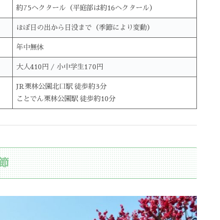
約75ヘクタール（平庭部は約16ヘクタール）
ほぼ日の出から日没まで（季節により変動）
年中無休
大人410円 / 小中学生170円
JR栗林公園北口駅 徒歩約3分
ことでん栗林公園駅 徒歩約10分
節