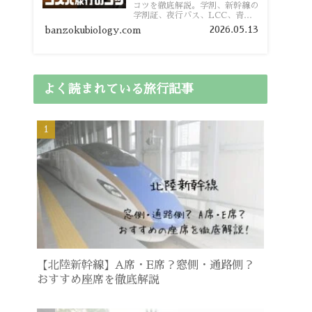
コツを徹底解説。学割、新幹線の
学割証、夜行バス、LCC、青春
18きっぷ、レンタカー割り勘な
2026.05.13
banzokubiology.com
ど、学生向けの節約旅行術を詳し
く紹介します。
よく読まれている旅行記事
【北陸新幹線】A席・E席？窓側・通路側？
おすすめ座席を徹底解説