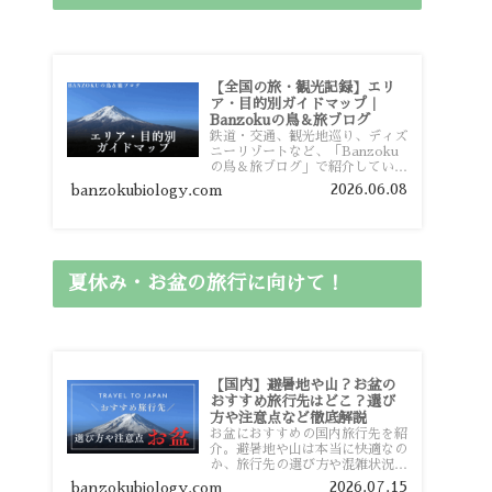
【全国の旅・観光記録】エリ
ア・目的別ガイドマップ｜
Banzokuの鳥＆旅ブログ
鉄道・交通、観光地巡り、ディズ
ニーリゾートなど、「Banzoku
の鳥＆旅ブログ」で紹介している
全国の旅行・観光記録をエリアや
2026.06.08
banzokubiology.com
目的別に整理しました。あなたが
行きたい場所の情報を、このガイ
ドマップからスムーズに見つけて
いただけます。
夏休み・お盆の旅行に向けて！
【国内】避暑地や山？お盆の
おすすめ旅行先はどこ？選び
方や注意点など徹底解説
お盆におすすめの国内旅行先を紹
介。避暑地や山は本当に快適なの
か、旅行先の選び方や混雑状況、
注意点、比較的混雑を避けやすい
2026.07.15
banzokubiology.com