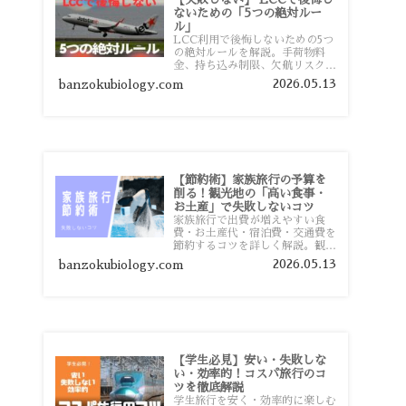
ないための「5つの絶対ルー
ル」
LCC利用で後悔しないための5つ
の絶対ルールを解説。手荷物料
金、持ち込み制限、欠航リスク、
時間厳守など、格安航空会社を利
2026.05.13
banzokubiology.com
用する前に知っておきたい注意点
を旅行者向けに詳しく紹介しま
す。
【節約術】家族旅行の予算を
削る！観光地の「高い食事・
お土産」で失敗しないコツ
家族旅行で出費が増えやすい食
費・お土産代・宿泊費・交通費を
節約するコツを詳しく解説。観光
地価格を避ける方法や、早割・ス
2026.05.13
banzokubiology.com
ーパー活用術、予算管理のポイン
トを紹介します。
【学生必見】安い・失敗しな
い・効率的！コスパ旅行のコ
ツを徹底解説
学生旅行を安く・効率的に楽しむ