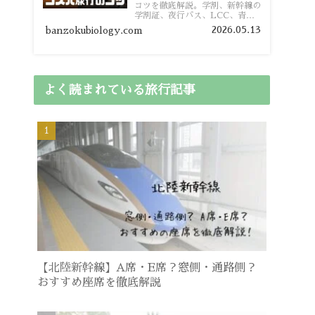
コツを徹底解説。学割、新幹線の
学割証、夜行バス、LCC、青春
18きっぷ、レンタカー割り勘な
2026.05.13
banzokubiology.com
ど、学生向けの節約旅行術を詳し
く紹介します。
よく読まれている旅行記事
【北陸新幹線】A席・E席？窓側・通路側？
おすすめ座席を徹底解説