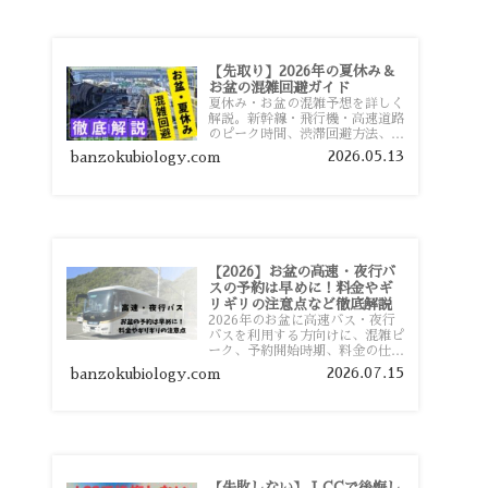
【先取り】2026年の夏休み＆
お盆の混雑回避ガイド
夏休み・お盆の混雑予想を詳しく
解説。新幹線・飛行機・高速道路
のピーク時間、渋滞回避方法、混
雑しやすい観光地、交通手段別の
2026.05.13
banzokubiology.com
特徴まで旅行者向けに分かりやす
く紹介します。
【2026】お盆の高速・夜行バ
スの予約は早めに！料金やギ
リギリの注意点など徹底解説
2026年のお盆に高速バス・夜行
バスを利用する方向けに、混雑ピ
ーク、予約開始時期、料金の仕組
み、キャンセル待ちのコツ、直前
2026.07.15
banzokubiology.com
予約の注意点まで詳しく解説しま
す。
【失敗しない】 LCCで後悔し