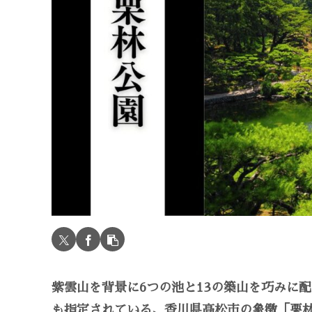
紫雲山を背景に6つの池と13の築山を巧みに
も指定されている、香川県高松市の象徴「栗