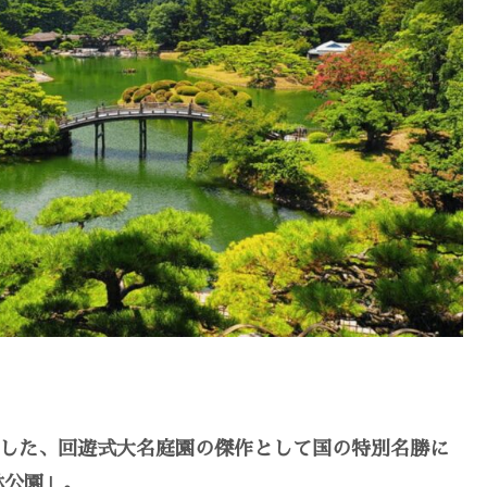
配した、回遊式大名庭園の傑作として国の特別名勝に
林公園」。