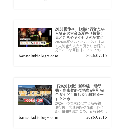
おすすめスポットまで旅行前に役
立つ情報を詳しく解説します。
2026夏休み・お盆に行きたい
人気花火大会＆夏祭り特集！
見どころやアクセスの注意点
2026年夏休み・お盆におすすめ
の人気花火大会と夏祭りを紹介。
見どころや開催日、アクセス、混
雑対策、旅行前に知っておきたい
2026.07.15
banzokubiology.com
注意点をわかりやすく解説しま
す。
【2026お盆】新幹線・飛行
機・高速道路の混雑＆割引完
全ガイド！損しない移動ルー
トまとめ
2026年のお盆に役立つ新幹線・
飛行機・高速道路の混雑・料金・
割引情報を総まとめ。新幹線の予
約や最繁忙期料金、飛行機を安く
2026.07.15
banzokubiology.com
予約するコツ、高速道路の休日割
引・深夜割引まで、損しない移動
方法を分かりやすく解説します。