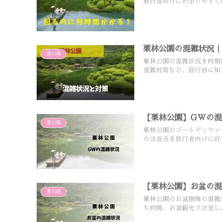
旅行客向けにわかりやすく
栗林公園の混雑状況
香川県
栗林公園の混雑状況を時期
混雑対策など、旅行前に知
【栗林公園】GWの
香川県
栗林公園のゴールデンウィ
の注意点を旅行者向けに詳
【栗林公園】お盆の
香川県
栗林公園のお盆期間の混雑
ち時間、お盆観光で注意し