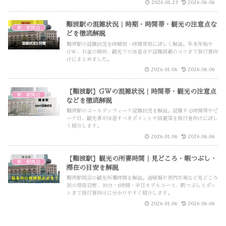
2026.01.23
2026.06.06
難波駅の混雑状況｜時期・時間帯・観光の注意点な
駅・駅周辺
どを徹底解説
難波駅の混雑状況を時期別・時間帯別に詳しく解説。年末年始や
GW、お盆の傾向、観光での注意点や混雑回避のコツまで旅行客向
けにまとめました。
2026.01.06
2026.06.06
【難波駅】GWの混雑状況｜時間帯・観光の注意点
駅・駅周辺
などを徹底解説
難波駅のゴールデンウィーク混雑状況を解説。混雑する時間帯やピ
ーク日、観光客が注意すべきポイントや回避策を旅行者向けに詳し
く紹介します。
2026.01.06
2026.06.06
【難波駅】観光の所要時間｜見どころ・暇つぶし・
駅・駅周辺
滞在の目安を解説
難波駅周辺の観光所要時間を解説。道頓堀や黒門市場など見どころ
別の滞在目安、30分・1時間・半日モデルコース、暇つぶしスポッ
トまで旅行客向けに分かりやすく紹介します。
2026.01.06
2026.06.06