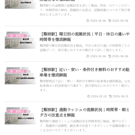
難波駅のお盆期間の混雑状況を詳しく解説。帰省・Uターンのピー
ク、時間帯別の傾向、路線別の注意点、混雑回避のコツまで旅行客
向けにまとめています。
2026.01.06
2026.06.06
【難波駅】曜日別の混雑状況｜平日・休日の違いや
駅・駅周辺
時間帯を徹底解説
難波駅の曜日別混雑状況を解説。平日と休日の違いや時間帯ごとの
混雑ピーク、旅行客におすすめの曜日まで詳しく紹介します。
2026.01.06
2026.06.06
【難波駅】近い・安い・条件付き無料のおすすめ駐
駅・駅周辺
車場を徹底解説
難波駅周辺で近い・安い・条件付き無料の駐車場を徹底解説。公式
駐車場から料金重視の穴場まで、旅行客向けにわかりやすく紹介し
ます。
2026.01.10
2026.06.11
【難波駅】通勤ラッシュの混雑状況｜時間帯・朝と
駅・駅周辺
夕方の注意点を解説
難波駅の通勤ラッシュの混雑状況を時間帯別に解説。朝夕のピー
ク、路線別の混雑度、観光客が注意すべきポイントや混雑回避のコ
ツを分かりやすくまとめています。