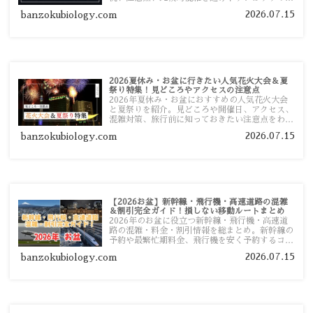
ポットまで旅行前に役立つ情報を詳しく解説しま
2026.07.15
banzokubiology.com
す。
2026夏休み・お盆に行きたい人気花火大会＆夏
祭り特集！見どころやアクセスの注意点
2026年夏休み・お盆におすすめの人気花火大会
と夏祭りを紹介。見どころや開催日、アクセス、
混雑対策、旅行前に知っておきたい注意点をわか
りやすく解説します。
2026.07.15
banzokubiology.com
【2026お盆】新幹線・飛行機・高速道路の混雑
＆割引完全ガイド！損しない移動ルートまとめ
2026年のお盆に役立つ新幹線・飛行機・高速道
路の混雑・料金・割引情報を総まとめ。新幹線の
予約や最繁忙期料金、飛行機を安く予約するコ
ツ、高速道路の休日割引・深夜割引まで、損しな
2026.07.15
banzokubiology.com
い移動方法を分かりやすく解説します。