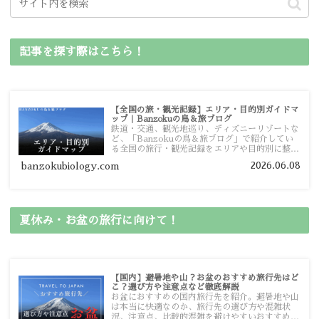
記事を探す際はこちら！
【全国の旅・観光記録】エリア・目的別ガイドマ
ップ｜Banzokuの鳥＆旅ブログ
鉄道・交通、観光地巡り、ディズニーリゾートな
ど、「Banzokuの鳥＆旅ブログ」で紹介してい
る全国の旅行・観光記録をエリアや目的別に整理
しました。あなたが行きたい場所の情報を、この
2026.06.08
banzokubiology.com
ガイドマップからスムーズに見つけていただけま
す。
夏休み・お盆の旅行に向けて！
【国内】避暑地や山？お盆のおすすめ旅行先はど
こ？選び方や注意点など徹底解説
お盆におすすめの国内旅行先を紹介。避暑地や山
は本当に快適なのか、旅行先の選び方や混雑状
況、注意点、比較的混雑を避けやすいおすすめス