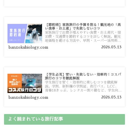
【節約術】家族旅行の予算を削る！観光地の「高
い食事・お土産」で失敗しないコツ
家族旅行で出費が増えやすい食費・お土産代・宿
泊費・交通費を節約するコツを詳しく解説。観光
地価格を避ける方法や、早割・スーパー活用術、
予算管理のポイントを紹介します。
2026.05.13
banzokubiology.com
【学生必見】安い・失敗しない・効率的！コスパ
旅行のコツを徹底解説
学生旅行を安く・効率的に楽しむコツを徹底解
説。学割、新幹線の学割証、夜行バス、LCC、
青春18きっぷ、レンタカー割り勘など、学生向け
の節約旅行術を詳しく紹介します。
2026.05.13
banzokubiology.com
よく読まれている旅行記事