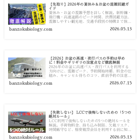
【先取り】2026年の夏休み＆お盆の混雑回避ガ
イド
夏休み・お盆の混雑予想を詳しく解説。新幹線・
飛行機・高速道路のピーク時間、渋滞回避方法、
混雑しやすい観光地、交通手段別の特徴まで旅行
者向けに分かりやすく紹介します。
2026.05.13
banzokubiology.com
【2026】お盆の高速・夜行バスの予約は早め
に！料金やギリギリの注意点など徹底解説
2026年のお盆に高速バス・夜行バスを利用する
方向けに、混雑ピーク、予約開始時期、料金の仕
組み、キャンセル待ちのコツ、直前予約の注意点
まで詳しく解説します。
2026.07.15
banzokubiology.com
【失敗しない】 LCCで後悔しないための「5つの
絶対ルール」
LCC利用で後悔しないための5つの絶対ルールを
解説。手荷物料金、持ち込み制限、欠航リスク、
時間厳守など、格安航空会社を利用する前に知っ
ておきたい注意点を旅行者向けに詳しく紹介しま
2026.05.13
banzokubiology.com
す。