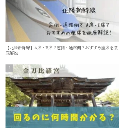
【北陸新幹線】A席・E席？窓側・通路側？おすすめ座席を徹
底解説