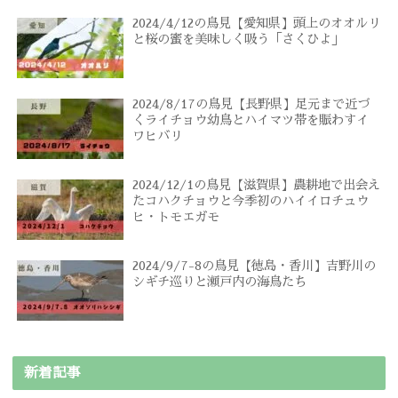
2024/4/12の鳥見【愛知県】頭上のオオルリ
と桜の蜜を美味しく吸う「さくひよ」
2024/8/17の鳥見【長野県】足元まで近づ
くライチョウ幼鳥とハイマツ帯を賑わすイ
ワヒバリ
2024/12/1の鳥見【滋賀県】農耕地で出会え
たコハクチョウと今季初のハイイロチュウ
ヒ・トモエガモ
2024/9/7-8の鳥見【徳島・香川】吉野川の
シギチ巡りと瀬戸内の海鳥たち
新着記事