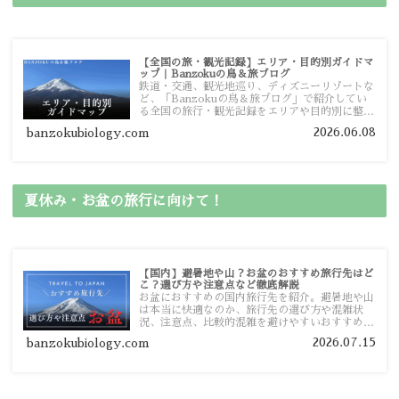
【全国の旅・観光記録】エリア・目的別ガイドマ
ップ｜Banzokuの鳥＆旅ブログ
鉄道・交通、観光地巡り、ディズニーリゾートな
ど、「Banzokuの鳥＆旅ブログ」で紹介してい
る全国の旅行・観光記録をエリアや目的別に整理
しました。あなたが行きたい場所の情報を、この
2026.06.08
banzokubiology.com
ガイドマップからスムーズに見つけていただけま
す。
夏休み・お盆の旅行に向けて！
【国内】避暑地や山？お盆のおすすめ旅行先はど
こ？選び方や注意点など徹底解説
お盆におすすめの国内旅行先を紹介。避暑地や山
は本当に快適なのか、旅行先の選び方や混雑状
況、注意点、比較的混雑を避けやすいおすすめス
ポットまで旅行前に役立つ情報を詳しく解説しま
2026.07.15
banzokubiology.com
す。