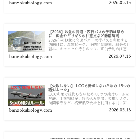
2026.05.13
banzokubiology.com
【2026】お盆の高速・夜行バスの予約は早め
に！料金やギリギリの注意点など徹底解説
2026年のお盆に高速バス・夜行バスを利用する
方向けに、混雑ピーク、予約開始時期、料金の仕
組み、キャンセル待ちのコツ、直前予約の注意点
まで詳しく解説します。
2026.07.15
banzokubiology.com
【失敗しない】 LCCで後悔しないための「5つの
絶対ルール」
LCC利用で後悔しないための5つの絶対ルールを
解説。手荷物料金、持ち込み制限、欠航リスク、
時間厳守など、格安航空会社を利用する前に知っ
ておきたい注意点を旅行者向けに詳しく紹介しま
2026.05.13
banzokubiology.com
す。