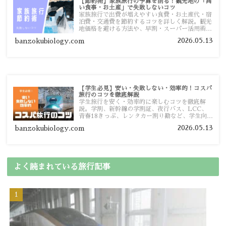
【節約術】家族旅行の予算を削る！観光地の「高
い食事・お土産」で失敗しないコツ
家族旅行で出費が増えやすい食費・お土産代・宿
泊費・交通費を節約するコツを詳しく解説。観光
地価格を避ける方法や、早割・スーパー活用術、
予算管理のポイントを紹介します。
2026.05.13
banzokubiology.com
【学生必見】安い・失敗しない・効率的！コスパ
旅行のコツを徹底解説
学生旅行を安く・効率的に楽しむコツを徹底解
説。学割、新幹線の学割証、夜行バス、LCC、
青春18きっぷ、レンタカー割り勘など、学生向け
の節約旅行術を詳しく紹介します。
2026.05.13
banzokubiology.com
よく読まれている旅行記事