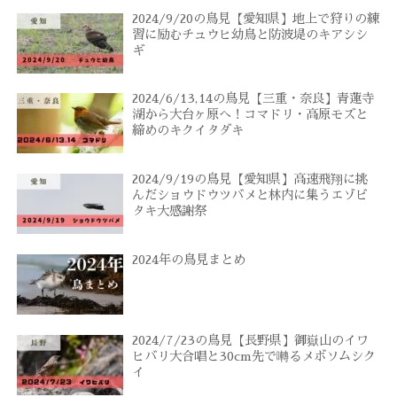
2024/9/20の鳥見【愛知県】地上で狩りの練
習に励むチュウヒ幼鳥と防波堤のキアシシ
ギ
2024/6/13,14の鳥見【三重・奈良】青蓮寺
湖から大台ヶ原へ！コマドリ・高原モズと
締めのキクイタダキ
2024/9/19の鳥見【愛知県】高速飛翔に挑
んだショウドウツバメと林内に集うエゾビ
タキ大感謝祭
2024年の鳥見まとめ
2024/7/23の鳥見【長野県】御嶽山のイワ
ヒバリ大合唱と30cm先で囀るメボソムシク
イ