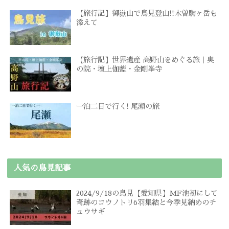
【旅行記】御嶽山で鳥見登山!!木曽駒ヶ岳も
添えて
【旅行記】世界遺産 高野山をめぐる旅｜奥
の院・壇上伽藍・金剛峯寺
一泊二日で行く! 尾瀬の旅
人気の鳥見記事
2024/9/18の鳥見【愛知県】MF池初にして
奇跡のコウノトリ6羽集結と今季見納めのチ
ュウサギ