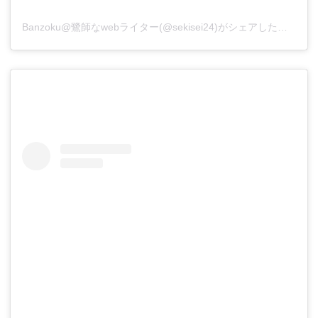
Banzoku@鷺師なwebライター(@sekisei24)がシェアした投稿