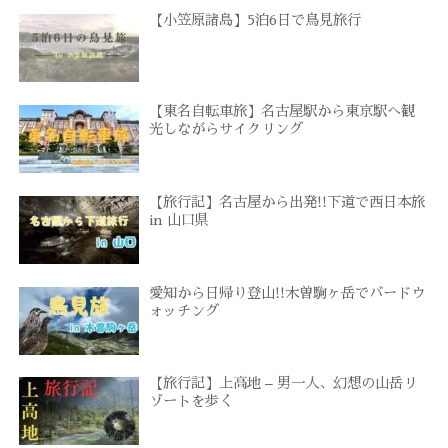
【小笠原諸島】5泊6日で鳥見旅行
【東名自転車旅】名古屋駅から東京駅へ観
光しながらサイクリング
【旅行記】名古屋から出発!!下道で西日本旅
in 山口県
愛知から日帰り登山!!木曽駒ヶ岳でバードウ
ォッチング
【旅行記】上高地 – 男一人、幻想の山岳リ
ゾートを歩く