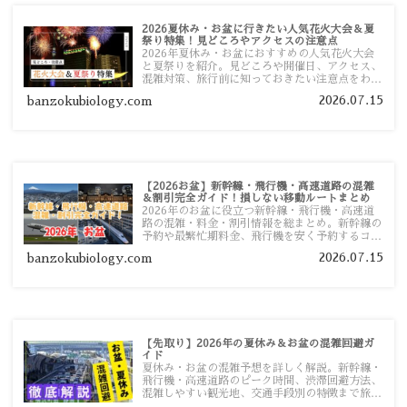
2026夏休み・お盆に行きたい人気花火大会＆夏
祭り特集！見どころやアクセスの注意点
2026年夏休み・お盆におすすめの人気花火大会
と夏祭りを紹介。見どころや開催日、アクセス、
混雑対策、旅行前に知っておきたい注意点をわか
りやすく解説します。
2026.07.15
banzokubiology.com
【2026お盆】新幹線・飛行機・高速道路の混雑
＆割引完全ガイド！損しない移動ルートまとめ
2026年のお盆に役立つ新幹線・飛行機・高速道
路の混雑・料金・割引情報を総まとめ。新幹線の
予約や最繁忙期料金、飛行機を安く予約するコ
ツ、高速道路の休日割引・深夜割引まで、損しな
2026.07.15
banzokubiology.com
い移動方法を分かりやすく解説します。
【先取り】2026年の夏休み＆お盆の混雑回避ガ
イド
夏休み・お盆の混雑予想を詳しく解説。新幹線・
飛行機・高速道路のピーク時間、渋滞回避方法、
混雑しやすい観光地、交通手段別の特徴まで旅行
者向けに分かりやすく紹介します。