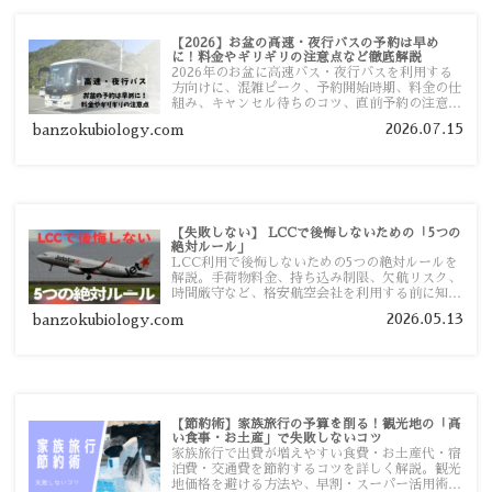
【2026】お盆の高速・夜行バスの予約は早め
に！料金やギリギリの注意点など徹底解説
2026年のお盆に高速バス・夜行バスを利用する
方向けに、混雑ピーク、予約開始時期、料金の仕
組み、キャンセル待ちのコツ、直前予約の注意点
まで詳しく解説します。
2026.07.15
banzokubiology.com
【失敗しない】 LCCで後悔しないための「5つの
絶対ルール」
LCC利用で後悔しないための5つの絶対ルールを
解説。手荷物料金、持ち込み制限、欠航リスク、
時間厳守など、格安航空会社を利用する前に知っ
ておきたい注意点を旅行者向けに詳しく紹介しま
2026.05.13
banzokubiology.com
す。
【節約術】家族旅行の予算を削る！観光地の「高
い食事・お土産」で失敗しないコツ
家族旅行で出費が増えやすい食費・お土産代・宿
泊費・交通費を節約するコツを詳しく解説。観光
地価格を避ける方法や、早割・スーパー活用術、