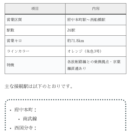
項目
内容
営業区間
府中本町駅〜西船橋駅
駅数
26駅
営業キロ
約71.8km
ラインカラー
オレンジ（朱色3号）
各放射路線との乗換拠点・京葉
特徴
線直通あり
主な接続駅は以下のとおりです。
府中本町：
南武線
西国分寺：