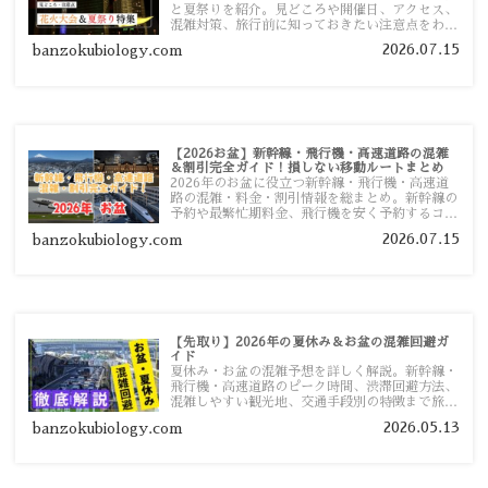
と夏祭りを紹介。見どころや開催日、アクセス、
混雑対策、旅行前に知っておきたい注意点をわか
りやすく解説します。
2026.07.15
banzokubiology.com
【2026お盆】新幹線・飛行機・高速道路の混雑
＆割引完全ガイド！損しない移動ルートまとめ
2026年のお盆に役立つ新幹線・飛行機・高速道
路の混雑・料金・割引情報を総まとめ。新幹線の
予約や最繁忙期料金、飛行機を安く予約するコ
ツ、高速道路の休日割引・深夜割引まで、損しな
2026.07.15
banzokubiology.com
い移動方法を分かりやすく解説します。
【先取り】2026年の夏休み＆お盆の混雑回避ガ
イド
夏休み・お盆の混雑予想を詳しく解説。新幹線・
飛行機・高速道路のピーク時間、渋滞回避方法、
混雑しやすい観光地、交通手段別の特徴まで旅行
者向けに分かりやすく紹介します。
2026.05.13
banzokubiology.com