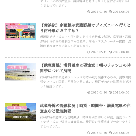
やUターン時の注意点、満員電車を避けるコツを旅行者向けに詳し
くまとめています。
2026.01.30
2026.06.06
【舞浜駅】京葉線か武蔵野線でディズニーへ行くと
ホテル・交通・その他
き何号車がおすすめ？
舞浜駅でディズニーへ行く際のおすすめ号車を解説。京葉線・武蔵
野線それぞれの便利な車両位置や、階段・エスカレーター位置、混
雑回避のコツまで詳しく紹介します。
2026.05.11
2026.08.04
【武蔵野線】満員電車に要注意！朝のラッシュの時
列車・特急
間帯について解説
武蔵野線の朝の通勤ラッシュは何時が最も混雑するのか。混雑時間
帯やワースト区間、平日と休日の違い、旅行者向けの注意点まで詳
しく解説します。
2026.01.30
2026.06.06
武蔵野線の混雑状況｜時期・時間帯・満員電車の注
列車・特急
意点など徹底解説
武蔵野線の混雑状況を時期別・時間帯別に詳しく解説。通勤ラッシ
ュやディズニー帰りの満員電車、旅行時の注意点まで分かりやすく
まとめました。
2026.01.30
2026.06.06