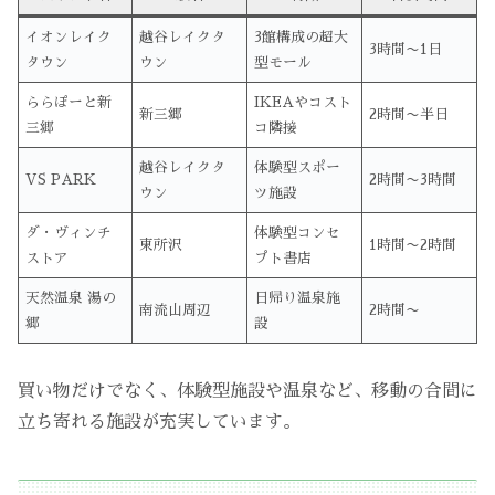
イオンレイク
越谷レイクタ
3館構成の超大
3時間〜1日
タウン
ウン
型モール
ららぽーと新
IKEAやコスト
新三郷
2時間〜半日
三郷
コ隣接
越谷レイクタ
体験型スポー
VS PARK
2時間〜3時間
ウン
ツ施設
ダ・ヴィンチ
体験型コンセ
東所沢
1時間〜2時間
ストア
プト書店
天然温泉 湯の
日帰り温泉施
南流山周辺
2時間〜
郷
設
買い物だけでなく、体験型施設や温泉など、移動の合間に
立ち寄れる施設が充実しています。