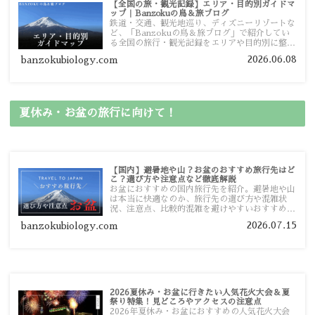
【全国の旅・観光記録】エリア・目的別ガイドマ
ップ｜Banzokuの鳥＆旅ブログ
鉄道・交通、観光地巡り、ディズニーリゾートな
ど、「Banzokuの鳥＆旅ブログ」で紹介してい
る全国の旅行・観光記録をエリアや目的別に整理
しました。あなたが行きたい場所の情報を、この
2026.06.08
banzokubiology.com
ガイドマップからスムーズに見つけていただけま
す。
夏休み・お盆の旅行に向けて！
【国内】避暑地や山？お盆のおすすめ旅行先はど
こ？選び方や注意点など徹底解説
お盆におすすめの国内旅行先を紹介。避暑地や山
は本当に快適なのか、旅行先の選び方や混雑状
況、注意点、比較的混雑を避けやすいおすすめス
ポットまで旅行前に役立つ情報を詳しく解説しま
2026.07.15
banzokubiology.com
す。
2026夏休み・お盆に行きたい人気花火大会＆夏
祭り特集！見どころやアクセスの注意点
2026年夏休み・お盆におすすめの人気花火大会