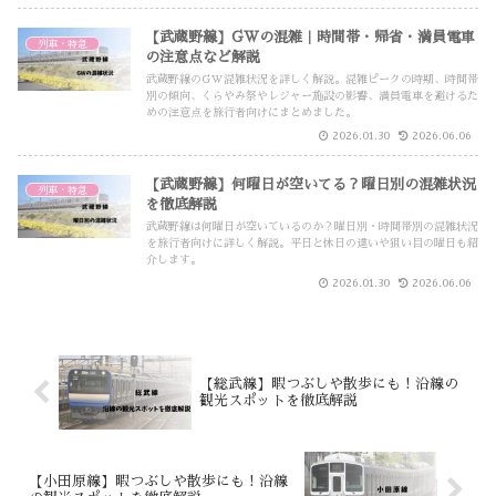
【武蔵野線】GWの混雑｜時間帯・帰省・満員電車
列車・特急
の注意点など解説
武蔵野線のGW混雑状況を詳しく解説。混雑ピークの時期、時間帯
別の傾向、くらやみ祭やレジャー施設の影響、満員電車を避けるた
めの注意点を旅行者向けにまとめました。
2026.01.30
2026.06.06
【武蔵野線】何曜日が空いてる？曜日別の混雑状況
列車・特急
を徹底解説
武蔵野線は何曜日が空いているのか？曜日別・時間帯別の混雑状況
を旅行者向けに詳しく解説。平日と休日の違いや狙い目の曜日も紹
介します。
2026.01.30
2026.06.06
【総武線】暇つぶしや散歩にも！沿線の
観光スポットを徹底解説
【小田原線】暇つぶしや散歩にも！沿線