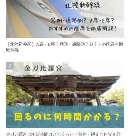
【北陸新幹線】A席・E席？窓側・通路側？おすすめ座席を徹
底解説
金刀比羅宮の所要時間はどれくらい？参拝・観光の目安を詳