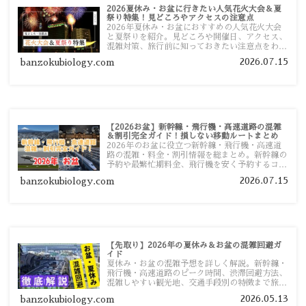
2026夏休み・お盆に行きたい人気花火大会＆夏
祭り特集！見どころやアクセスの注意点
2026年夏休み・お盆におすすめの人気花火大会
と夏祭りを紹介。見どころや開催日、アクセス、
混雑対策、旅行前に知っておきたい注意点をわか
りやすく解説します。
2026.07.15
banzokubiology.com
【2026お盆】新幹線・飛行機・高速道路の混雑
＆割引完全ガイド！損しない移動ルートまとめ
2026年のお盆に役立つ新幹線・飛行機・高速道
路の混雑・料金・割引情報を総まとめ。新幹線の
予約や最繁忙期料金、飛行機を安く予約するコ
ツ、高速道路の休日割引・深夜割引まで、損しな
2026.07.15
banzokubiology.com
い移動方法を分かりやすく解説します。
【先取り】2026年の夏休み＆お盆の混雑回避ガ
イド
夏休み・お盆の混雑予想を詳しく解説。新幹線・
飛行機・高速道路のピーク時間、渋滞回避方法、
混雑しやすい観光地、交通手段別の特徴まで旅行
者向けに分かりやすく紹介します。
2026.05.13
banzokubiology.com