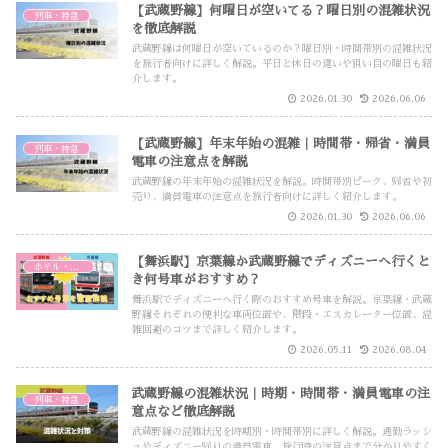
【武蔵野線】何曜日が空いてる？曜日別の混雑状況
列車・特急
を徹底解説
武蔵野線は何曜日が空いているのか？曜日別・時間帯別の混雑状況
を旅行者向けに詳しく解説。平日と休日の違いや狙い目の曜日も紹
介します。
2026.01.30
2026.06.06
【武蔵野線】年末年始の混雑｜時間帯・帰省・満員
列車・特急
電車の注意点を解説
武蔵野線の年末年始の混雑状況を解説。時間帯別ピーク、帰省や初
売り、満員電車の注意点を旅行者向けに詳しく紹介します。
2026.01.30
2026.06.06
【舞浜駅】京葉線か武蔵野線でディズニーへ行くと
ホテル・交通・その他
き何号車がおすすめ？
舞浜駅でディズニーへ行く際のおすすめ号車を解説。京葉線・武蔵
野線それぞれの便利な車両位置や、階段・エスカレーター位置、混
雑回避のコツまで詳しく紹介します。
2026.05.11
2026.08.04
武蔵野線の混雑状況｜時期・時間帯・満員電車の注
列車・特急
意点など徹底解説
武蔵野線の混雑状況を時期別・時間帯別に詳しく解説。通勤ラッシ
ュやディズニー帰りの満員電車、旅行時の注意点まで分かりやすく