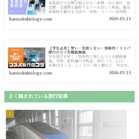
家族旅行で出費が増えやすい食費・お土産代・宿
泊費・交通費を節約するコツを詳しく解説。観光
地価格を避ける方法や、早割・スーパー活用術、
予算管理のポイントを紹介します。
2026.05.13
banzokubiology.com
【学生必見】安い・失敗しない・効率的！コスパ
旅行のコツを徹底解説
学生旅行を安く・効率的に楽しむコツを徹底解
説。学割、新幹線の学割証、夜行バス、LCC、
青春18きっぷ、レンタカー割り勘など、学生向け
の節約旅行術を詳しく紹介します。
2026.05.13
banzokubiology.com
よく読まれている旅行記事