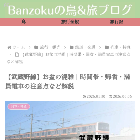
鳥
旅行全般
旅行記
ホーム
旅行・観光
鉄道・交通
列車・特急
【武蔵野線】お盆の混雑｜時間帯・帰省・満員電車の注意点
など解説
【武蔵野線】お盆の混雑｜時間帯・帰省・満
員電車の注意点など解説
2026.01.30
2026.06.06
列車・特急