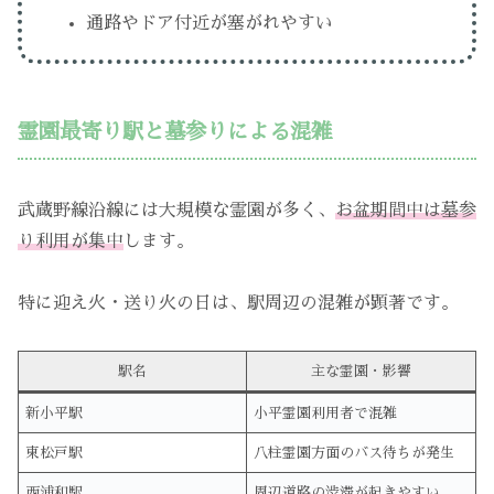
通路やドア付近が塞がれやすい
霊園最寄り駅と墓参りによる混雑
武蔵野線沿線には大規模な霊園が多く、
お盆期間中は墓参
り利用が集中
します。
特に迎え火・送り火の日は、駅周辺の混雑が顕著です。
駅名
主な霊園・影響
新小平駅
小平霊園利用者で混雑
東松戸駅
八柱霊園方面のバス待ちが発生
西浦和駅
周辺道路の渋滞が起きやすい