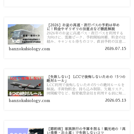
【2026】お盆の高速・夜行バスの予約は早め
に！料金やギリギリの注意点など徹底解説
2026年のお盆に高速バス・夜行バスを利用する
方向けに、混雑ピーク、予約開始時期、料金の仕
組み、キャンセル待ちのコツ、直前予約の注意点
まで詳しく解説します。
2026.07.15
banzokubiology.com
【失敗しない】 LCCで後悔しないための「5つの
絶対ルール」
LCC利用で後悔しないための5つの絶対ルールを
解説。手荷物料金、持ち込み制限、欠航リスク、
時間厳守など、格安航空会社を利用する前に知っ
ておきたい注意点を旅行者向けに詳しく紹介しま
2026.05.13
banzokubiology.com
す。
【節約術】家族旅行の予算を削る！観光地の「高
い食事・お土産」で失敗しないコツ