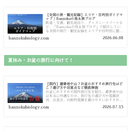
【全国の旅・観光記録】エリア・目的別ガイドマ
ップ｜Banzokuの鳥＆旅ブログ
鉄道・交通、観光地巡り、ディズニーリゾートな
ど、「Banzokuの鳥＆旅ブログ」で紹介してい
る全国の旅行・観光記録をエリアや目的別に整理
しました。あなたが行きたい場所の情報を、この
2026.06.08
banzokubiology.com
ガイドマップからスムーズに見つけていただけま
す。
夏休み・お盆の旅行に向けて！
【国内】避暑地や山？お盆のおすすめ旅行先はど
こ？選び方や注意点など徹底解説
お盆におすすめの国内旅行先を紹介。避暑地や山
は本当に快適なのか、旅行先の選び方や混雑状
況、注意点、比較的混雑を避けやすいおすすめス
ポットまで旅行前に役立つ情報を詳しく解説しま
2026.07.15
banzokubiology.com
す。