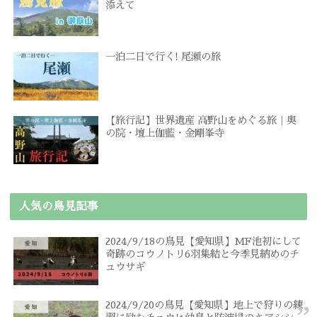
添えて
一泊二日で行く! 尾瀬の旅
【旅行記】世界遺産 高野山をめぐる旅｜奥
の院・壇上伽藍・金剛峯寺
人気の鳥見記事
2024/9/18の鳥見【愛知県】MF池初にして
奇跡のコウノトリ6羽集結と今季見納めのチ
ュウサギ
2024/9/20の鳥見【愛知県】地上で狩りの練