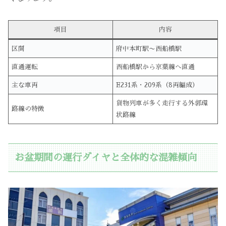
項目
内容
区間
府中本町駅〜西船橋駅
直通運転
西船橋駅から京葉線へ直通
主な車両
E231系・209系（8両編成）
貨物列車が多く走行する外郭環
路線の特徴
状路線
お盆期間の運行ダイヤと全体的な混雑傾向