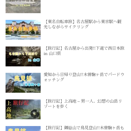
【東名自転車旅】名古屋駅から東京駅へ観
光しながらサイクリング
【旅行記】名古屋から出発!!下道で西日本旅
in 山口県
愛知から日帰り登山!!木曽駒ヶ岳でバードウ
ォッチング
【旅行記】上高地 – 男一人、幻想の山岳リ
ゾートを歩く
【旅行記】御嶽山で鳥見登山!!木曽駒ヶ岳も