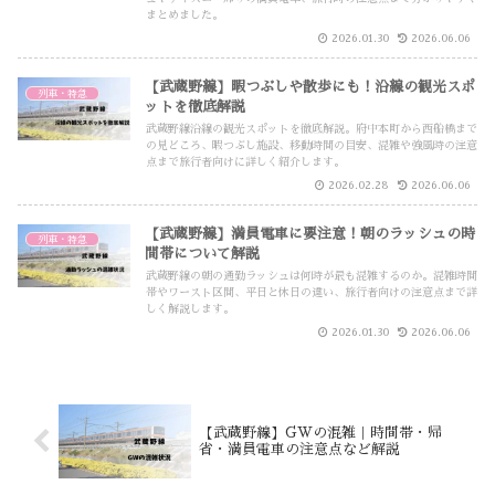
まとめました。
2026.01.30
2026.06.06
【武蔵野線】暇つぶしや散歩にも！沿線の観光スポ
列車・特急
ットを徹底解説
武蔵野線沿線の観光スポットを徹底解説。府中本町から西船橋まで
の見どころ、暇つぶし施設、移動時間の目安、混雑や強風時の注意
点まで旅行者向けに詳しく紹介します。
2026.02.28
2026.06.06
【武蔵野線】満員電車に要注意！朝のラッシュの時
列車・特急
間帯について解説
武蔵野線の朝の通勤ラッシュは何時が最も混雑するのか。混雑時間
帯やワースト区間、平日と休日の違い、旅行者向けの注意点まで詳
しく解説します。
2026.01.30
2026.06.06
【武蔵野線】GWの混雑｜時間帯・帰
省・満員電車の注意点など解説