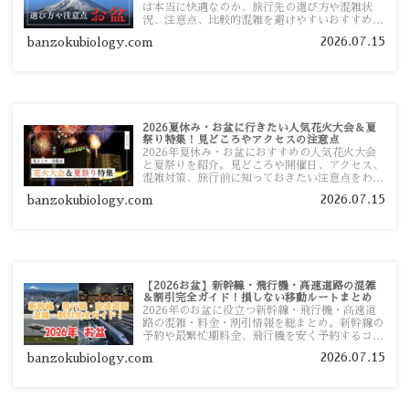
は本当に快適なのか、旅行先の選び方や混雑状
況、注意点、比較的混雑を避けやすいおすすめス
ポットまで旅行前に役立つ情報を詳しく解説しま
2026.07.15
banzokubiology.com
す。
2026夏休み・お盆に行きたい人気花火大会＆夏
祭り特集！見どころやアクセスの注意点
2026年夏休み・お盆におすすめの人気花火大会
と夏祭りを紹介。見どころや開催日、アクセス、
混雑対策、旅行前に知っておきたい注意点をわか
りやすく解説します。
2026.07.15
banzokubiology.com
【2026お盆】新幹線・飛行機・高速道路の混雑
＆割引完全ガイド！損しない移動ルートまとめ
2026年のお盆に役立つ新幹線・飛行機・高速道
路の混雑・料金・割引情報を総まとめ。新幹線の
予約や最繁忙期料金、飛行機を安く予約するコ
ツ、高速道路の休日割引・深夜割引まで、損しな
2026.07.15
banzokubiology.com
い移動方法を分かりやすく解説します。