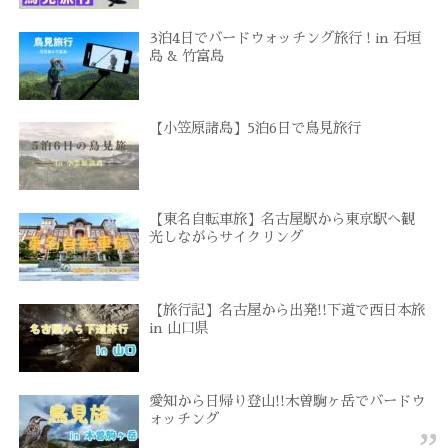
3泊4日でバードウォッチング旅行 ! in 石垣
島 & 竹富島
【小笠原諸島】5泊6日で鳥見旅行
【東名自転車旅】名古屋駅から東京駅へ観
光しながらサイクリング
【旅行記】名古屋から出発!!下道で西日本旅
in 山口県
愛知から日帰り登山!!木曽駒ヶ岳でバードウ
ォッチング