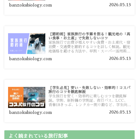
ておきたい注意点を旅行者向けに詳しく紹介しま
2026.05.13
banzokubiology.com
す。
【節約術】家族旅行の予算を削る！観光地の「高
い食事・お土産」で失敗しないコツ
家族旅行で出費が増えやすい食費・お土産代・宿
泊費・交通費を節約するコツを詳しく解説。観光
地価格を避ける方法や、早割・スーパー活用術、
予算管理のポイントを紹介します。
2026.05.13
banzokubiology.com
【学生必見】安い・失敗しない・効率的！コスパ
旅行のコツを徹底解説
学生旅行を安く・効率的に楽しむコツを徹底解
説。学割、新幹線の学割証、夜行バス、LCC、
青春18きっぷ、レンタカー割り勘など、学生向け
の節約旅行術を詳しく紹介します。
2026.05.13
banzokubiology.com
よく読まれている旅行記事