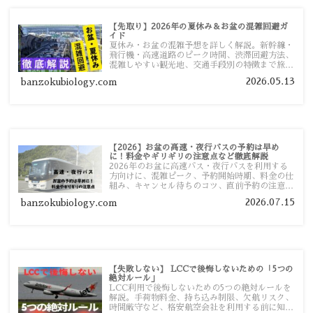
【先取り】2026年の夏休み＆お盆の混雑回避ガ
イド
夏休み・お盆の混雑予想を詳しく解説。新幹線・
飛行機・高速道路のピーク時間、渋滞回避方法、
混雑しやすい観光地、交通手段別の特徴まで旅行
者向けに分かりやすく紹介します。
2026.05.13
banzokubiology.com
【2026】お盆の高速・夜行バスの予約は早め
に！料金やギリギリの注意点など徹底解説
2026年のお盆に高速バス・夜行バスを利用する
方向けに、混雑ピーク、予約開始時期、料金の仕
組み、キャンセル待ちのコツ、直前予約の注意点
まで詳しく解説します。
2026.07.15
banzokubiology.com
【失敗しない】 LCCで後悔しないための「5つの
絶対ルール」
LCC利用で後悔しないための5つの絶対ルールを
解説。手荷物料金、持ち込み制限、欠航リスク、
時間厳守など、格安航空会社を利用する前に知っ