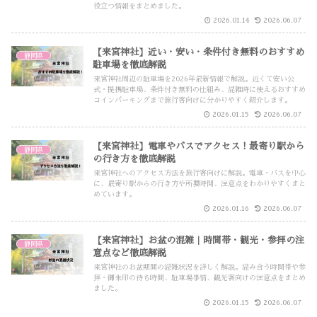
役立つ情報をまとめました。
2026.01.14
2026.06.07
【来宮神社】近い・安い・条件付き無料のおすすめ
静岡県
駐車場を徹底解説
来宮神社周辺の駐車場を2026年最新情報で解説。近くて安い公
式・提携駐車場、条件付き無料の仕組み、混雑時に使えるおすすめ
コインパーキングまで旅行客向けに分かりやすく紹介します。
2026.01.15
2026.06.07
【来宮神社】電車やバスでアクセス！最寄り駅から
静岡県
の行き方を徹底解説
来宮神社へのアクセス方法を旅行客向けに解説。電車・バスを中心
に、最寄り駅からの行き方や所要時間、注意点をわかりやすくまと
めています。
2026.01.16
2026.06.07
【来宮神社】お盆の混雑｜時間帯・観光・参拝の注
静岡県
意点など徹底解説
来宮神社のお盆期間の混雑状況を詳しく解説。混み合う時間帯や参
拝・御朱印の待ち時間、駐車場事情、観光客向けの注意点をまとめ
ました。
2026.01.15
2026.06.07