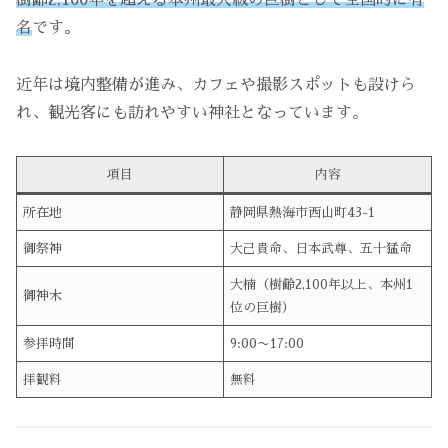
樹齢2,100年を超える本州最大級の巨樹として全国的に有
名
です。
近年は境内整備が進み、カフェや撮影スポットも設けら
れ、観光客にも訪れやすい神社となっています。
項目
内容
所在地
静岡県熱海市西山町43-1
御祭神
大己貴命、日本武尊、五十猛命
大楠（樹齢2,100年以上、本州1
御神木
位の巨樹）
参拝時間
9:00〜17:00
拝観料
無料