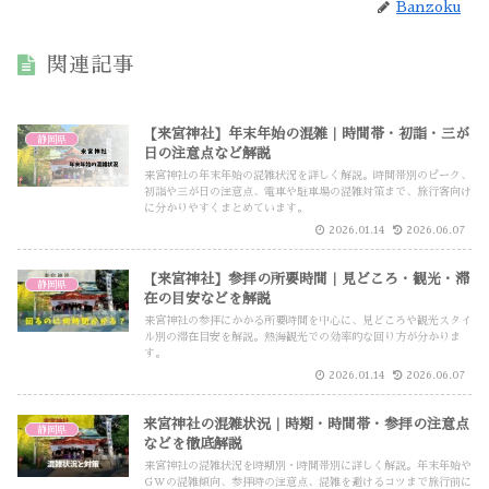
Banzoku
関連記事
【来宮神社】年末年始の混雑｜時間帯・初詣・三が
静岡県
日の注意点など解説
来宮神社の年末年始の混雑状況を詳しく解説。時間帯別のピーク、
初詣や三が日の注意点、電車や駐車場の混雑対策まで、旅行客向け
に分かりやすくまとめています。
2026.01.14
2026.06.07
【来宮神社】参拝の所要時間｜見どころ・観光・滞
静岡県
在の目安などを解説
来宮神社の参拝にかかる所要時間を中心に、見どころや観光スタイ
ル別の滞在目安を解説。熱海観光での効率的な回り方が分かりま
す。
2026.01.14
2026.06.07
来宮神社の混雑状況｜時期・時間帯・参拝の注意点
静岡県
などを徹底解説
来宮神社の混雑状況を時期別・時間帯別に詳しく解説。年末年始や
GWの混雑傾向、参拝時の注意点、混雑を避けるコツまで旅行前に