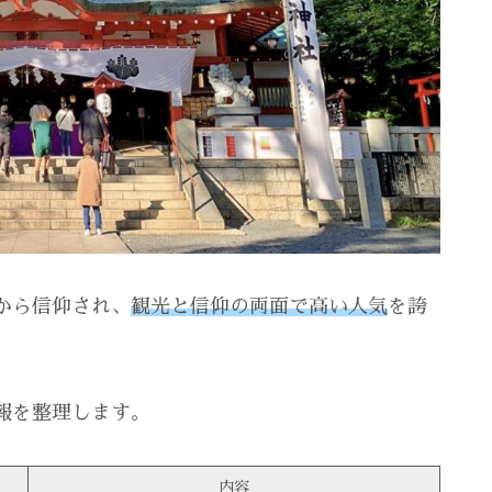
から信仰され、
観光と信仰の両面で高い人気
を誇
報を整理します。
内容