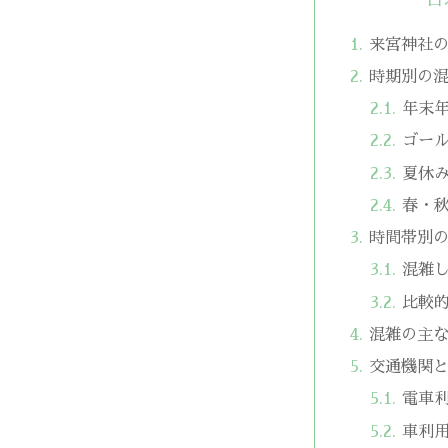
来宮神社
時期別の
年末
ゴー
夏休
春・
時間帯別
混雑
比較
混雑の主
交通機関
電車
車利