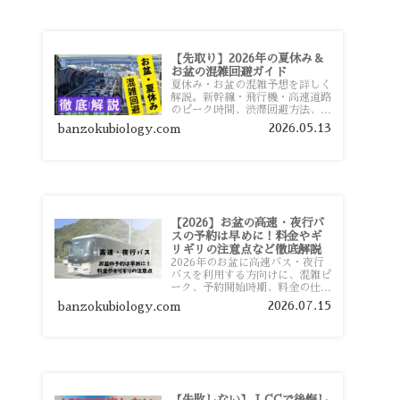
【先取り】2026年の夏休み＆
お盆の混雑回避ガイド
夏休み・お盆の混雑予想を詳しく
解説。新幹線・飛行機・高速道路
のピーク時間、渋滞回避方法、混
雑しやすい観光地、交通手段別の
2026.05.13
banzokubiology.com
特徴まで旅行者向けに分かりやす
く紹介します。
【2026】お盆の高速・夜行バ
スの予約は早めに！料金やギ
リギリの注意点など徹底解説
2026年のお盆に高速バス・夜行
バスを利用する方向けに、混雑ピ
ーク、予約開始時期、料金の仕組
み、キャンセル待ちのコツ、直前
2026.07.15
banzokubiology.com
予約の注意点まで詳しく解説しま
す。
【失敗しない】 LCCで後悔し