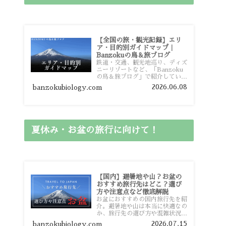
【全国の旅・観光記録】エリ
ア・目的別ガイドマップ｜
Banzokuの鳥＆旅ブログ
鉄道・交通、観光地巡り、ディズ
ニーリゾートなど、「Banzoku
の鳥＆旅ブログ」で紹介している
全国の旅行・観光記録をエリアや
2026.06.08
banzokubiology.com
目的別に整理しました。あなたが
行きたい場所の情報を、このガイ
ドマップからスムーズに見つけて
いただけます。
夏休み・お盆の旅行に向けて！
【国内】避暑地や山？お盆の
おすすめ旅行先はどこ？選び
方や注意点など徹底解説
お盆におすすめの国内旅行先を紹
介。避暑地や山は本当に快適なの
か、旅行先の選び方や混雑状況、
注意点、比較的混雑を避けやすい
2026.07.15
banzokubiology.com