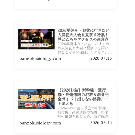
おすすめスポットまで旅行前に役
立つ情報を詳しく解説します。
2026夏休み・お盆に行きたい
人気花火大会＆夏祭り特集！
見どころやアクセスの注意点
2026年夏休み・お盆におすすめ
の人気花火大会と夏祭りを紹介。
見どころや開催日、アクセス、混
雑対策、旅行前に知っておきたい
2026.07.15
banzokubiology.com
注意点をわかりやすく解説しま
す。
【2026お盆】新幹線・飛行
機・高速道路の混雑＆割引完
全ガイド！損しない移動ルー
トまとめ
2026年のお盆に役立つ新幹線・
飛行機・高速道路の混雑・料金・
割引情報を総まとめ。新幹線の予
約や最繁忙期料金、飛行機を安く
2026.07.15
banzokubiology.com
予約するコツ、高速道路の休日割
引・深夜割引まで、損しない移動
方法を分かりやすく解説します。