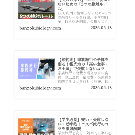
ないための「5つの絶対ルー
ル」
LCC利用で後悔しないための5つ
の絶対ルールを解説。手荷物料
金、持ち込み制限、欠航リスク、
時間厳守など、格安航空会社を利
2026.05.13
banzokubiology.com
用する前に知っておきたい注意点
を旅行者向けに詳しく紹介しま
す。
【節約術】家族旅行の予算を
削る！観光地の「高い食事・
お土産」で失敗しないコツ
家族旅行で出費が増えやすい食
費・お土産代・宿泊費・交通費を
節約するコツを詳しく解説。観光
地価格を避ける方法や、早割・ス
2026.05.13
banzokubiology.com
ーパー活用術、予算管理のポイン
トを紹介します。
【学生必見】安い・失敗しな
い・効率的！コスパ旅行のコ
ツを徹底解説
学生旅行を安く・効率的に楽しむ