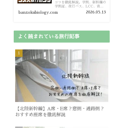
コツを徹底解説。学割、新幹線の
学割証、夜行バス、LCC、青春
18きっぷ、レンタカー割り勘な
2026.05.13
banzokubiology.com
ど、学生向けの節約旅行術を詳し
く紹介します。
よく読まれている旅行記事
【北陸新幹線】A席・E席？窓側・通路側？
おすすめ座席を徹底解説