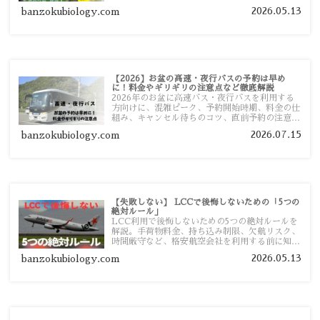
者向けに分かりやすく紹介します。
2026.05.13
banzokubiology.com
【2026】お盆の高速・夜行バスの予約は早め
に！料金やギリギリの注意点など徹底解説
2026年のお盆に高速バス・夜行バスを利用する
方向けに、混雑ピーク、予約開始時期、料金の仕
組み、キャンセル待ちのコツ、直前予約の注意点
まで詳しく解説します。
2026.07.15
banzokubiology.com
【失敗しない】 LCCで後悔しないための「5つの
絶対ルール」
LCC利用で後悔しないための5つの絶対ルールを
解説。手荷物料金、持ち込み制限、欠航リスク、
時間厳守など、格安航空会社を利用する前に知っ
ておきたい注意点を旅行者向けに詳しく紹介しま
2026.05.13
banzokubiology.com
す。