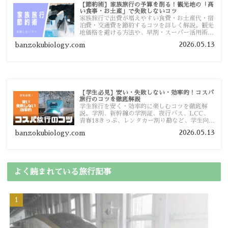
【節約術】家族旅行の予算を削る！観光地の「高
い食事・お土産」で失敗しないコツ
家族旅行で出費が増えやすい食費・お土産代・宿
泊費・交通費を節約するコツを詳しく解説。観光
地価格を避ける方法や、早割・スーパー活用術、
予算管理のポイントを紹介します。
2026.05.13
banzokubiology.com
【学生必見】安い・失敗しない・効率的！コスパ
旅行のコツを徹底解説
学生旅行を安く・効率的に楽しむコツを徹底解
説。学割、新幹線の学割証、夜行バス、LCC、
青春18きっぷ、レンタカー割り勘など、学生向け
の節約旅行術を詳しく紹介します。
2026.05.13
banzokubiology.com
よく読まれている旅行記事