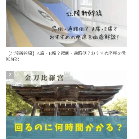
【北陸新幹線】A席・E席？窓側・通路側？おすすめ座席を徹
底解説