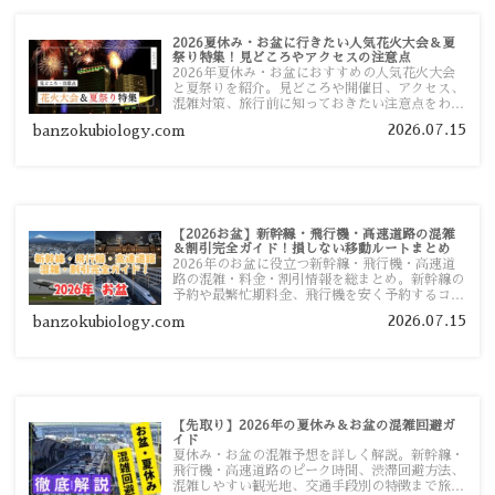
2026夏休み・お盆に行きたい人気花火大会＆夏
祭り特集！見どころやアクセスの注意点
2026年夏休み・お盆におすすめの人気花火大会
と夏祭りを紹介。見どころや開催日、アクセス、
混雑対策、旅行前に知っておきたい注意点をわか
りやすく解説します。
2026.07.15
banzokubiology.com
【2026お盆】新幹線・飛行機・高速道路の混雑
＆割引完全ガイド！損しない移動ルートまとめ
2026年のお盆に役立つ新幹線・飛行機・高速道
路の混雑・料金・割引情報を総まとめ。新幹線の
予約や最繁忙期料金、飛行機を安く予約するコ
ツ、高速道路の休日割引・深夜割引まで、損しな
2026.07.15
banzokubiology.com
い移動方法を分かりやすく解説します。
【先取り】2026年の夏休み＆お盆の混雑回避ガ
イド
夏休み・お盆の混雑予想を詳しく解説。新幹線・
飛行機・高速道路のピーク時間、渋滞回避方法、
混雑しやすい観光地、交通手段別の特徴まで旅行