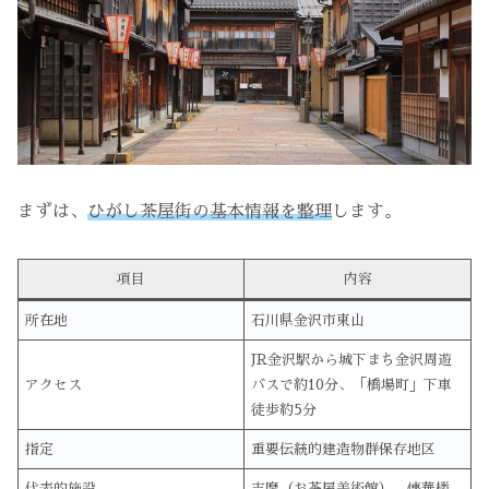
まずは、
ひがし茶屋街の基本情報を整理
します。
項目
内容
所在地
石川県金沢市東山
JR金沢駅から城下まち金沢周遊
アクセス
バスで約10分、「橋場町」下車
徒歩約5分
指定
重要伝統的建造物群保存地区
代表的施設
志摩（お茶屋美術館）、懐華楼