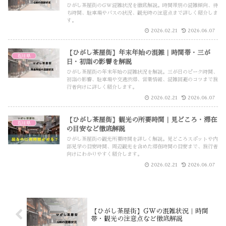
ひがし茶屋街のGW混雑状況を徹底解説。時間帯別の混雑傾向、待
ち時間、駐車場やバスの状況、観光時の注意点まで詳しく紹介しま
す。
2026.02.21
2026.06.07
【ひがし茶屋街】年末年始の混雑｜時間帯・三が
石川県
日・初詣の影響を解説
ひがし茶屋街の年末年始の混雑状況を解説。三が日のピーク時間、
初詣の影響、駐車場や交通渋滞、営業情報、混雑回避のコツまで旅
行者向けに詳しく紹介します。
2026.02.21
2026.06.07
【ひがし茶屋街】観光の所要時間｜見どころ・滞在
石川県
の目安など徹底解説
ひがし茶屋街の観光所要時間を詳しく解説。見どころスポットや内
部見学の目安時間、周辺観光を含めた滞在時間の目安まで、旅行者
向けにわかりやすく紹介します。
2026.02.21
2026.06.07
【ひがし茶屋街】GWの混雑状況｜時間
帯・観光の注意点など徹底解説