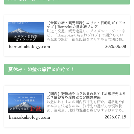
【全国の旅・観光記録】エリア・目的別ガイドマ
ップ｜Banzokuの鳥＆旅ブログ
鉄道・交通、観光地巡り、ディズニーリゾートな
ど、「Banzokuの鳥＆旅ブログ」で紹介してい
る全国の旅行・観光記録をエリアや目的別に整理
しました。あなたが行きたい場所の情報を、この
2026.06.08
banzokubiology.com
ガイドマップからスムーズに見つけていただけま
す。
夏休み・お盆の旅行に向けて！
【国内】避暑地や山？お盆のおすすめ旅行先はど
こ？選び方や注意点など徹底解説
お盆におすすめの国内旅行先を紹介。避暑地や山
は本当に快適なのか、旅行先の選び方や混雑状
況、注意点、比較的混雑を避けやすいおすすめス
ポットまで旅行前に役立つ情報を詳しく解説しま
2026.07.15
banzokubiology.com
す。