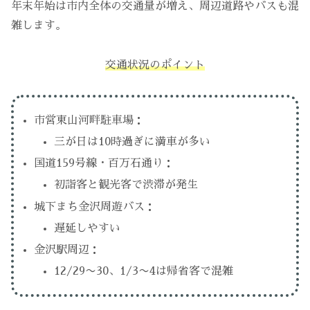
年末年始は市内全体の交通量が増え、周辺道路やバスも混
雑します。
交通状況のポイント
市営東山河畔駐車場：
三が日は10時過ぎに満車が多い
国道159号線・百万石通り：
初詣客と観光客で渋滞が発生
城下まち金沢周遊バス：
遅延しやすい
金沢駅周辺：
12/29〜30、1/3〜4は帰省客で混雑