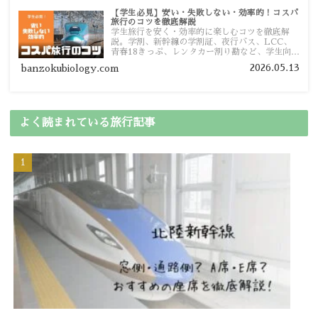
【学生必見】安い・失敗しない・効率的！コスパ
旅行のコツを徹底解説
学生旅行を安く・効率的に楽しむコツを徹底解
説。学割、新幹線の学割証、夜行バス、LCC、
青春18きっぷ、レンタカー割り勘など、学生向け
の節約旅行術を詳しく紹介します。
2026.05.13
banzokubiology.com
よく読まれている旅行記事