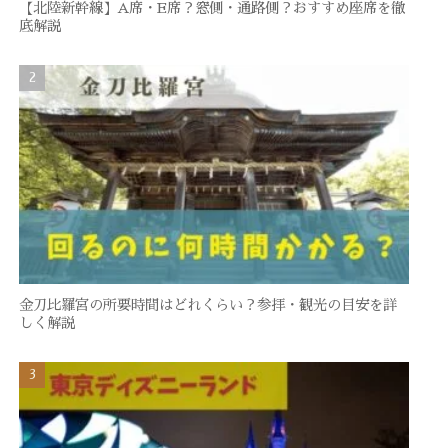
【北陸新幹線】A席・E席？窓側・通路側？おすすめ座席を徹
底解説
金刀比羅宮の所要時間はどれくらい？参拝・観光の目安を詳
しく解説