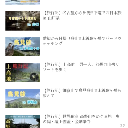
【旅行記】名古屋から出発!!下道で西日本旅
in 山口県
愛知から日帰り登山!!木曽駒ヶ岳でバードウ
ォッチング
【旅行記】上高地 – 男一人、幻想の山岳リ
ゾートを歩く
【旅行記】御嶽山で鳥見登山!!木曽駒ヶ岳も
添えて
【旅行記】世界遺産 高野山をめぐる旅｜奥
の院・壇上伽藍・金剛峯寺