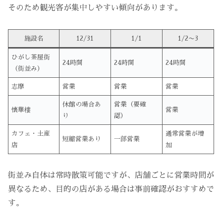
そのため観光客が集中しやすい傾向があります。
施設名
12/31
1/1
1/2〜3
ひがし茶屋街
24時間
24時間
24時間
（街並み）
志摩
営業
営業
営業
休館の場合あ
営業（要確
懐華樓
営業
り
認）
カフェ・土産
通常営業が増
短縮営業あり
一部営業
店
加
街並み自体は常時散策可能ですが、店舗ごとに営業時間が
異なるため、目的の店がある場合は事前確認がおすすめで
す。