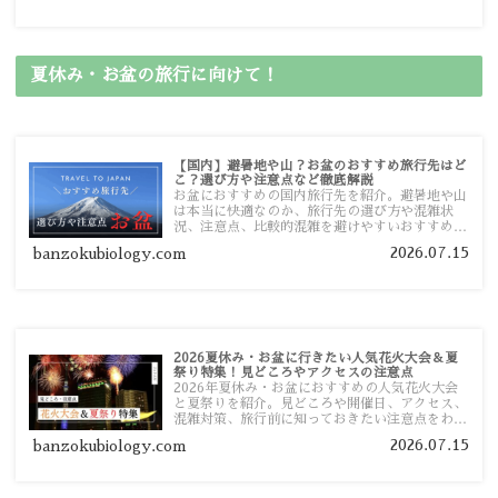
す。
夏休み・お盆の旅行に向けて！
【国内】避暑地や山？お盆のおすすめ旅行先はど
こ？選び方や注意点など徹底解説
お盆におすすめの国内旅行先を紹介。避暑地や山
は本当に快適なのか、旅行先の選び方や混雑状
況、注意点、比較的混雑を避けやすいおすすめス
ポットまで旅行前に役立つ情報を詳しく解説しま
2026.07.15
banzokubiology.com
す。
2026夏休み・お盆に行きたい人気花火大会＆夏
祭り特集！見どころやアクセスの注意点
2026年夏休み・お盆におすすめの人気花火大会
と夏祭りを紹介。見どころや開催日、アクセス、
混雑対策、旅行前に知っておきたい注意点をわか
りやすく解説します。
2026.07.15
banzokubiology.com