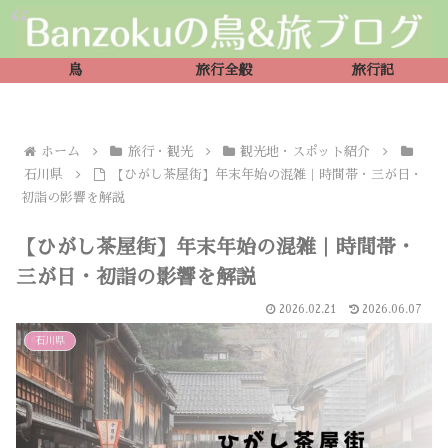
鳥
旅行全般
旅行記
ホーム
旅行・観光
観光地・スポット紹介
石川県
【ひがし茶屋街】年末年始の混雑｜時間帯・三が日・
初詣の影響を解説
【ひがし茶屋街】年末年始の混雑｜時間帯・
三が日・初詣の影響を解説
2026.02.21
2026.06.07
石川県