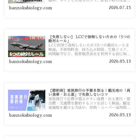
組み、キャンセル待ちのコツ、直前予約の注意点
まで詳しく解説します。
2026.07.15
banzokubiology.com
【失敗しない】 LCCで後悔しないための「5つの
絶対ルール」
LCC利用で後悔しないための5つの絶対ルールを
解説。手荷物料金、持ち込み制限、欠航リスク、
時間厳守など、格安航空会社を利用する前に知っ
ておきたい注意点を旅行者向けに詳しく紹介しま
2026.05.13
banzokubiology.com
す。
【節約術】家族旅行の予算を削る！観光地の「高
い食事・お土産」で失敗しないコツ
家族旅行で出費が増えやすい食費・お土産代・宿
泊費・交通費を節約するコツを詳しく解説。観光
地価格を避ける方法や、早割・スーパー活用術、
予算管理のポイントを紹介します。
2026.05.13
banzokubiology.com