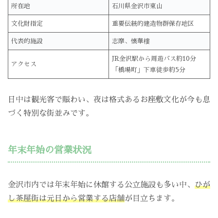
所在地
石川県金沢市東山
文化財指定
重要伝統的建造物群保存地区
代表的施設
志摩、懐華樓
JR金沢駅から周遊バス約10分
アクセス
「橋場町」下車徒歩約5分
日中は観光客で賑わい、夜は格式あるお座敷文化が今も息
づく特別な街並みです。
年末年始の営業状況
金沢市内では年末年始に休館する公立施設も多い中、
ひが
し茶屋街は元日から営業する店舗
が目立ちます。