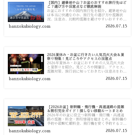
【国内】避暑地や山？お盆のおすすめ旅行先はど
こ？選び方や注意点など徹底解説
お盆におすすめの国内旅行先を紹介。避暑地や山
は本当に快適なのか、旅行先の選び方や混雑状
況、注意点、比較的混雑を避けやすいおすすめス
ポットまで旅行前に役立つ情報を詳しく解説しま
2026.07.15
banzokubiology.com
す。
2026夏休み・お盆に行きたい人気花火大会＆夏
祭り特集！見どころやアクセスの注意点
2026年夏休み・お盆におすすめの人気花火大会
と夏祭りを紹介。見どころや開催日、アクセス、
混雑対策、旅行前に知っておきたい注意点をわか
りやすく解説します。
2026.07.15
banzokubiology.com
【2026お盆】新幹線・飛行機・高速道路の混雑
＆割引完全ガイド！損しない移動ルートまとめ
2026年のお盆に役立つ新幹線・飛行機・高速道
路の混雑・料金・割引情報を総まとめ。新幹線の
予約や最繁忙期料金、飛行機を安く予約するコ
ツ、高速道路の休日割引・深夜割引まで、損しな
2026.07.15
banzokubiology.com
い移動方法を分かりやすく解説します。