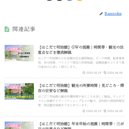
Banzoku
関連記事
【はこだて明治館】GWの混雑｜時間帯・観光の注
北海道
意点などを徹底解説
はこだて明治館のGW混雑状況を徹底解説。ピーク時間、駐車場事
情、待ち時間、ベイエリア周辺の渋滞情報、混雑回避のコツまで旅
行者向けに詳しく紹介します。
2026.02.19
2026.06.06
【はこだて明治館】観光の所要時間｜見どころ・滞
北海道
在の目安など解説
はこだて明治館の観光所要時間や見どころを詳しく解説。サンドブ
ラスト体験やテディベアショップなどの魅力、目的別の滞在時間目
安、周辺観光情報までまとめています。
2026.02.19
2026.06.06
【はこだて明治館】年末年始の混雑｜時間帯・三が
北海道