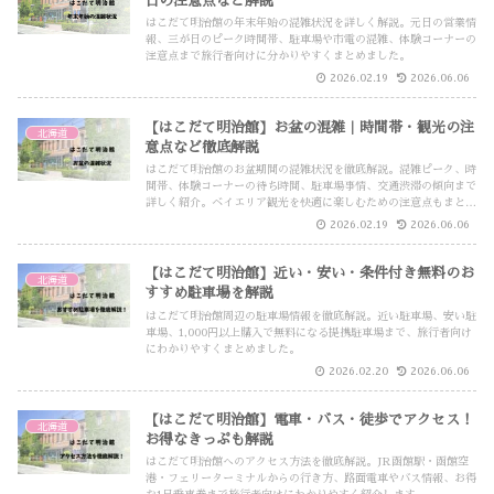
日の注意点など解説
はこだて明治館の年末年始の混雑状況を詳しく解説。元日の営業情
報、三が日のピーク時間帯、駐車場や市電の混雑、体験コーナーの
注意点まで旅行者向けに分かりやすくまとめました。
2026.02.19
2026.06.06
【はこだて明治館】お盆の混雑｜時間帯・観光の注
北海道
意点など徹底解説
はこだて明治館のお盆期間の混雑状況を徹底解説。混雑ピーク、時
間帯、体験コーナーの待ち時間、駐車場事情、交通渋滞の傾向まで
詳しく紹介。ベイエリア観光を快適に楽しむための注意点もまとめ
ています。
2026.02.19
2026.06.06
【はこだて明治館】近い・安い・条件付き無料のお
北海道
すすめ駐車場を解説
はこだて明治館周辺の駐車場情報を徹底解説。近い駐車場、安い駐
車場、1,000円以上購入で無料になる提携駐車場まで、旅行者向け
にわかりやすくまとめました。
2026.02.20
2026.06.06
【はこだて明治館】電車・バス・徒歩でアクセス！
北海道
お得なきっぷも解説
はこだて明治館へのアクセス方法を徹底解説。JR函館駅・函館空
港・フェリーターミナルからの行き方、路面電車やバス情報、お得