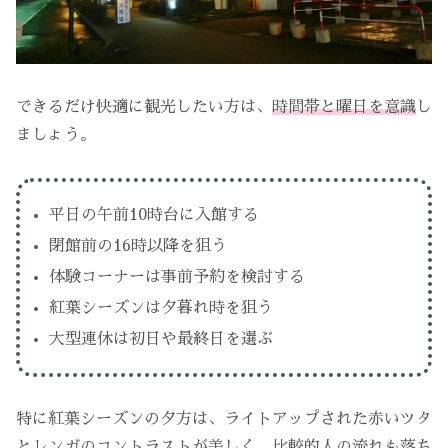
できるだけ快適に観光したい方は、
時間帯と曜日を意識
し
ましょう。
平日の午前10時台に入館する
閉館前の16時以降を狙う
体験コーナーは事前予約を検討する
紅葉シーズンは夕暮れ時を狙う
大型連休は初日や最終日を選ぶ
特に紅葉シーズンの夕方は、ライトアップされた赤いツタ
とレンガのコントラストが美しく、比較的人の流れも落ち