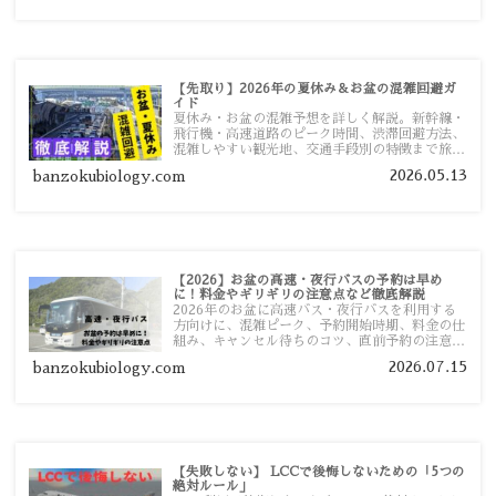
【先取り】2026年の夏休み＆お盆の混雑回避ガ
イド
夏休み・お盆の混雑予想を詳しく解説。新幹線・
飛行機・高速道路のピーク時間、渋滞回避方法、
混雑しやすい観光地、交通手段別の特徴まで旅行
者向けに分かりやすく紹介します。
2026.05.13
banzokubiology.com
【2026】お盆の高速・夜行バスの予約は早め
に！料金やギリギリの注意点など徹底解説
2026年のお盆に高速バス・夜行バスを利用する
方向けに、混雑ピーク、予約開始時期、料金の仕
組み、キャンセル待ちのコツ、直前予約の注意点
まで詳しく解説します。
2026.07.15
banzokubiology.com
【失敗しない】 LCCで後悔しないための「5つの
絶対ルール」