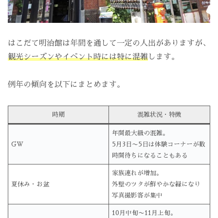
はこだて明治館は年間を通して一定の人出がありますが、
観光シーズンやイベント時には特に混雑
します。
例年の傾向を以下にまとめます。
時期
混雑状況・特徴
年間最大級の混雑。
GW
5月3日〜5日は体験コーナーが数
時間待ちになることもある
家族連れが増加。
夏休み・お盆
外壁のツタが鮮やかな緑になり
写真撮影客が集中
10月中旬〜11月上旬。