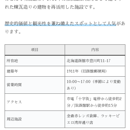
れた煉瓦造りの建物を再活用した施設です。
歴史的価値と観光性を兼ね備えたスポットとして人気
があ
ります。
項目
内容
所在地
北海道函館市豊川町11-17
建築年
1911年（旧函館郵便局）
10:00〜17:00（季節により変動
営業時間
あり）
市電「十字街」電停から徒歩約2
アクセス
分／JR函館駅から徒歩約15分
金森赤レンガ倉庫、ラッキーピ
周辺施設
エロ湾岸通り店