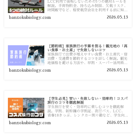
LCC利用で後悔しないための5つの絶対ルールを
解説。手荷物料金、持ち込み制限、欠航リスク、
時間厳守など、格安航空会社を利用する前に知っ
ておきたい注意点を旅行者向けに詳しく紹介しま
2026.05.13
banzokubiology.com
す。
【節約術】家族旅行の予算を削る！観光地の「高
い食事・お土産」で失敗しないコツ
家族旅行で出費が増えやすい食費・お土産代・宿
泊費・交通費を節約するコツを詳しく解説。観光
地価格を避ける方法や、早割・スーパー活用術、
予算管理のポイントを紹介します。
2026.05.13
banzokubiology.com
【学生必見】安い・失敗しない・効率的！コスパ
旅行のコツを徹底解説
学生旅行を安く・効率的に楽しむコツを徹底解
説。学割、新幹線の学割証、夜行バス、LCC、
青春18きっぷ、レンタカー割り勘など、学生向け
の節約旅行術を詳しく紹介します。
2026.05.13
banzokubiology.com