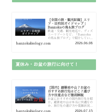
【全国の旅・観光記録】エリ
ア・目的別ガイドマップ｜
Banzokuの鳥＆旅ブログ
鉄道・交通、観光地巡り、ディズ
ニーリゾートなど、「Banzoku
の鳥＆旅ブログ」で紹介している
全国の旅行・観光記録をエリアや
2026.06.08
banzokubiology.com
目的別に整理しました。あなたが
行きたい場所の情報を、このガイ
ドマップからスムーズに見つけて
いただけます。
夏休み・お盆の旅行に向けて！
【国内】避暑地や山？お盆の
おすすめ旅行先はどこ？選び
方や注意点など徹底解説
お盆におすすめの国内旅行先を紹
介。避暑地や山は本当に快適なの
か、旅行先の選び方や混雑状況、
注意点、比較的混雑を避けやすい
2026.07.15
banzokubiology.com