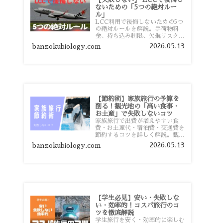
ないための「5つの絶対ルー
ル」
LCC利用で後悔しないための5つ
の絶対ルールを解説。手荷物料
金、持ち込み制限、欠航リスク、
時間厳守など、格安航空会社を利
2026.05.13
banzokubiology.com
用する前に知っておきたい注意点
を旅行者向けに詳しく紹介しま
す。
【節約術】家族旅行の予算を
削る！観光地の「高い食事・
お土産」で失敗しないコツ
家族旅行で出費が増えやすい食
費・お土産代・宿泊費・交通費を
節約するコツを詳しく解説。観光
地価格を避ける方法や、早割・ス
2026.05.13
banzokubiology.com
ーパー活用術、予算管理のポイン
トを紹介します。
【学生必見】安い・失敗しな
い・効率的！コスパ旅行のコ
ツを徹底解説
学生旅行を安く・効率的に楽しむ