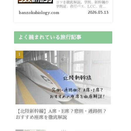
コツを徹底解説。学割、新幹線の
学割証、夜行バス、LCC、青春
18きっぷ、レンタカー割り勘な
2026.05.13
banzokubiology.com
ど、学生向けの節約旅行術を詳し
く紹介します。
よく読まれている旅行記事
【北陸新幹線】A席・E席？窓側・通路側？
おすすめ座席を徹底解説