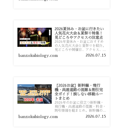
おすすめスポットまで旅行前に役
立つ情報を詳しく解説します。
2026夏休み・お盆に行きたい
人気花火大会＆夏祭り特集！
見どころやアクセスの注意点
2026年夏休み・お盆におすすめ
の人気花火大会と夏祭りを紹介。
見どころや開催日、アクセス、混
雑対策、旅行前に知っておきたい
2026.07.15
banzokubiology.com
注意点をわかりやすく解説しま
す。
【2026お盆】新幹線・飛行
機・高速道路の混雑＆割引完
全ガイド！損しない移動ルー
トまとめ
2026年のお盆に役立つ新幹線・
飛行機・高速道路の混雑・料金・
割引情報を総まとめ。新幹線の予
約や最繁忙期料金、飛行機を安く
2026.07.15
banzokubiology.com
予約するコツ、高速道路の休日割
引・深夜割引まで、損しない移動
方法を分かりやすく解説します。