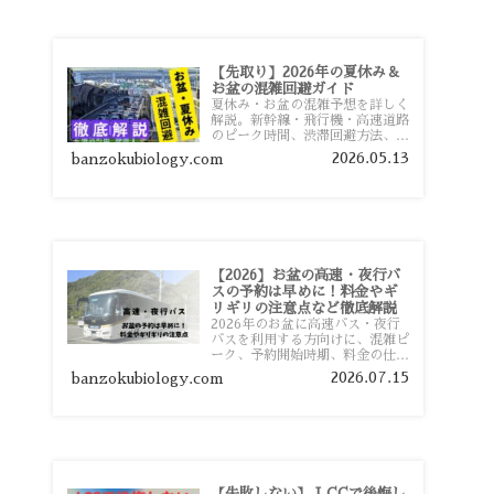
【先取り】2026年の夏休み＆
お盆の混雑回避ガイド
夏休み・お盆の混雑予想を詳しく
解説。新幹線・飛行機・高速道路
のピーク時間、渋滞回避方法、混
雑しやすい観光地、交通手段別の
2026.05.13
banzokubiology.com
特徴まで旅行者向けに分かりやす
く紹介します。
【2026】お盆の高速・夜行バ
スの予約は早めに！料金やギ
リギリの注意点など徹底解説
2026年のお盆に高速バス・夜行
バスを利用する方向けに、混雑ピ
ーク、予約開始時期、料金の仕組
み、キャンセル待ちのコツ、直前
2026.07.15
banzokubiology.com
予約の注意点まで詳しく解説しま
す。
【失敗しない】 LCCで後悔し