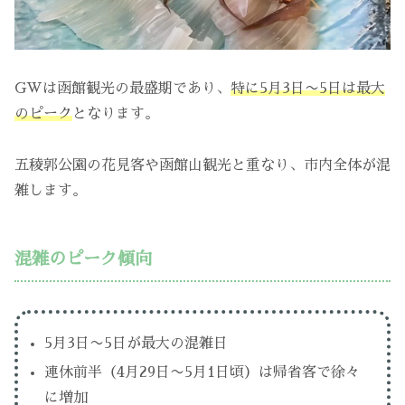
GWは函館観光の最盛期であり、
特に5月3日〜5日は最大
のピーク
となります。
五稜郭公園の花見客や函館山観光と重なり、市内全体が混
雑します。
混雑のピーク傾向
5月3日〜5日が最大の混雑日
連休前半（4月29日〜5月1日頃）は帰省客で徐々
に増加