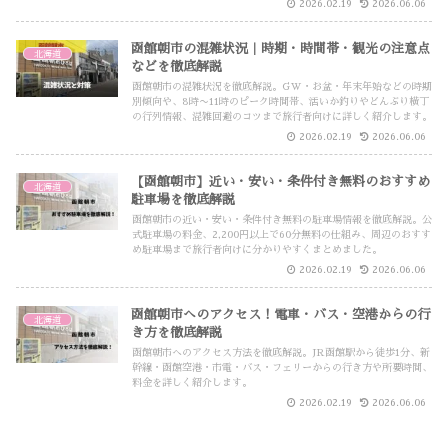
2026.02.19
2026.06.06
函館朝市の混雑状況｜時期・時間帯・観光の注意点
北海道
などを徹底解説
函館朝市の混雑状況を徹底解説。GW・お盆・年末年始などの時期
別傾向や、8時〜11時のピーク時間帯、活いか釣りやどんぶり横丁
の行列情報、混雑回避のコツまで旅行者向けに詳しく紹介します。
2026.02.19
2026.06.06
【函館朝市】近い・安い・条件付き無料のおすすめ
北海道
駐車場を徹底解説
函館朝市の近い・安い・条件付き無料の駐車場情報を徹底解説。公
式駐車場の料金、2,200円以上で60分無料の仕組み、周辺のおすす
め駐車場まで旅行者向けに分かりやすくまとめました。
2026.02.19
2026.06.06
函館朝市へのアクセス！電車・バス・空港からの行
北海道
き方を徹底解説
函館朝市へのアクセス方法を徹底解説。JR函館駅から徒歩1分、新
幹線・函館空港・市電・バス・フェリーからの行き方や所要時間、
料金を詳しく紹介します。
2026.02.19
2026.06.06