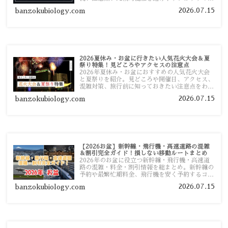
ポットまで旅行前に役立つ情報を詳しく解説しま
2026.07.15
banzokubiology.com
す。
2026夏休み・お盆に行きたい人気花火大会＆夏
祭り特集！見どころやアクセスの注意点
2026年夏休み・お盆におすすめの人気花火大会
と夏祭りを紹介。見どころや開催日、アクセス、
混雑対策、旅行前に知っておきたい注意点をわか
りやすく解説します。
2026.07.15
banzokubiology.com
【2026お盆】新幹線・飛行機・高速道路の混雑
＆割引完全ガイド！損しない移動ルートまとめ
2026年のお盆に役立つ新幹線・飛行機・高速道
路の混雑・料金・割引情報を総まとめ。新幹線の
予約や最繁忙期料金、飛行機を安く予約するコ
ツ、高速道路の休日割引・深夜割引まで、損しな
2026.07.15
banzokubiology.com
い移動方法を分かりやすく解説します。