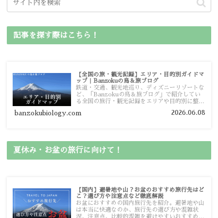
記事を探す際はこちら！
【全国の旅・観光記録】エリア・目的別ガイドマ
ップ｜Banzokuの鳥＆旅ブログ
鉄道・交通、観光地巡り、ディズニーリゾートな
ど、「Banzokuの鳥＆旅ブログ」で紹介してい
る全国の旅行・観光記録をエリアや目的別に整理
しました。あなたが行きたい場所の情報を、この
2026.06.08
banzokubiology.com
ガイドマップからスムーズに見つけていただけま
す。
夏休み・お盆の旅行に向けて！
【国内】避暑地や山？お盆のおすすめ旅行先はど
こ？選び方や注意点など徹底解説
お盆におすすめの国内旅行先を紹介。避暑地や山
は本当に快適なのか、旅行先の選び方や混雑状
況、注意点、比較的混雑を避けやすいおすすめス