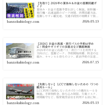
【先取り】2026年の夏休み＆お盆の混雑回避ガ
イド
夏休み・お盆の混雑予想を詳しく解説。新幹線・
飛行機・高速道路のピーク時間、渋滞回避方法、
混雑しやすい観光地、交通手段別の特徴まで旅行
者向けに分かりやすく紹介します。
2026.05.13
banzokubiology.com
【2026】お盆の高速・夜行バスの予約は早め
に！料金やギリギリの注意点など徹底解説
2026年のお盆に高速バス・夜行バスを利用する
方向けに、混雑ピーク、予約開始時期、料金の仕
組み、キャンセル待ちのコツ、直前予約の注意点
まで詳しく解説します。
2026.07.15
banzokubiology.com
【失敗しない】 LCCで後悔しないための「5つの
絶対ルール」
LCC利用で後悔しないための5つの絶対ルールを
解説。手荷物料金、持ち込み制限、欠航リスク、
時間厳守など、格安航空会社を利用する前に知っ
ておきたい注意点を旅行者向けに詳しく紹介しま
2026.05.13
banzokubiology.com
す。