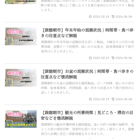
函館朝市の活いか釣りはアニサキスが心配？基礎知識や予防法、実
際の安全性、安心して楽しむコツを旅行者向けにわかりやすく解説
します。
2026.02.19
2026.06.06
【函館朝市】年末年始の混雑状況｜時間帯・食べ歩
北海道
きの注意点など解説
函館朝市の年末年始の混雑状況を詳しく解説。大晦日や三が日の営
業情報、混雑ピーク時間帯、活いかの注意点、駐車場情報まで旅行
者向けにまとめました。
2026.02.19
2026.06.06
【函館朝市】お盆の混雑状況｜時間帯・食べ歩きの
北海道
注意点など徹底解説
函館朝市のお盆の混雑状況を徹底解説。ピーク時間、活いかの待ち
時間、駐車場事情、渋滞情報、食べ歩きの注意点まで旅行者向けに
詳しくまとめました。
2026.02.19
2026.06.06
【函館朝市】観光の所要時間｜見どころ・滞在の目
北海道
安などを徹底解説
函館朝市の観光所要時間を徹底解説。活いか釣り体験や海鮮丼、見
どころ別の滞在目安、効率的な回り方まで詳しく紹介します。函館
旅行の計画に役立つ最新情報をまとめました。