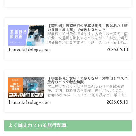
【節約術】家族旅行の予算を削る！観光地の「高
い食事・お土産」で失敗しないコツ
家族旅行で出費が増えやすい食費・お土産代・宿
泊費・交通費を節約するコツを詳しく解説。観光
地価格を避ける方法や、早割・スーパー活用術、
予算管理のポイントを紹介します。
2026.05.13
banzokubiology.com
【学生必見】安い・失敗しない・効率的！コスパ
旅行のコツを徹底解説
学生旅行を安く・効率的に楽しむコツを徹底解
説。学割、新幹線の学割証、夜行バス、LCC、
青春18きっぷ、レンタカー割り勘など、学生向け
の節約旅行術を詳しく紹介します。
2026.05.13
banzokubiology.com
よく読まれている旅行記事