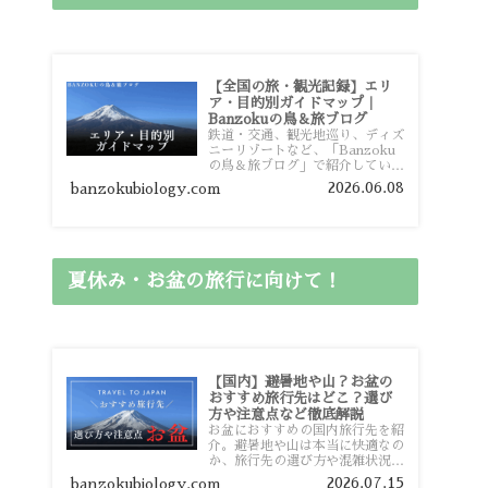
【全国の旅・観光記録】エリ
ア・目的別ガイドマップ｜
Banzokuの鳥＆旅ブログ
鉄道・交通、観光地巡り、ディズ
ニーリゾートなど、「Banzoku
の鳥＆旅ブログ」で紹介している
全国の旅行・観光記録をエリアや
2026.06.08
banzokubiology.com
目的別に整理しました。あなたが
行きたい場所の情報を、このガイ
ドマップからスムーズに見つけて
いただけます。
夏休み・お盆の旅行に向けて！
【国内】避暑地や山？お盆の
おすすめ旅行先はどこ？選び
方や注意点など徹底解説
お盆におすすめの国内旅行先を紹
介。避暑地や山は本当に快適なの
か、旅行先の選び方や混雑状況、
注意点、比較的混雑を避けやすい
2026.07.15
banzokubiology.com