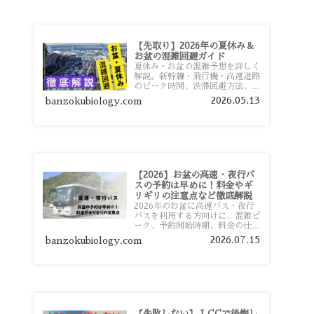
【先取り】2026年の夏休み＆
お盆の混雑回避ガイド
夏休み・お盆の混雑予想を詳しく
解説。新幹線・飛行機・高速道路
のピーク時間、渋滞回避方法、混
雑しやすい観光地、交通手段別の
2026.05.13
banzokubiology.com
特徴まで旅行者向けに分かりやす
く紹介します。
【2026】お盆の高速・夜行バ
スの予約は早めに！料金やギ
リギリの注意点など徹底解説
2026年のお盆に高速バス・夜行
バスを利用する方向けに、混雑ピ
ーク、予約開始時期、料金の仕組
み、キャンセル待ちのコツ、直前
2026.07.15
banzokubiology.com
予約の注意点まで詳しく解説しま
す。
【失敗しない】 LCCで後悔し