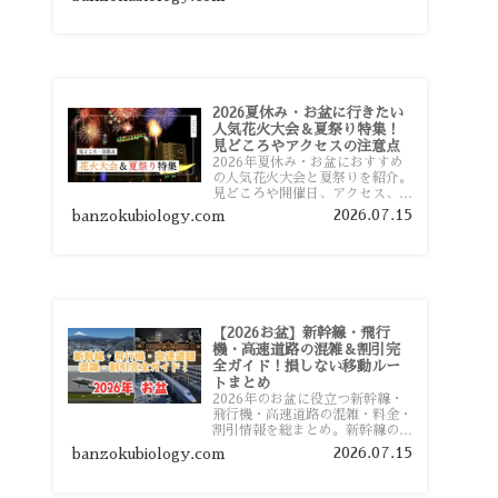
おすすめスポットまで旅行前に役
立つ情報を詳しく解説します。
2026夏休み・お盆に行きたい
人気花火大会＆夏祭り特集！
見どころやアクセスの注意点
2026年夏休み・お盆におすすめ
の人気花火大会と夏祭りを紹介。
見どころや開催日、アクセス、混
雑対策、旅行前に知っておきたい
2026.07.15
banzokubiology.com
注意点をわかりやすく解説しま
す。
【2026お盆】新幹線・飛行
機・高速道路の混雑＆割引完
全ガイド！損しない移動ルー
トまとめ
2026年のお盆に役立つ新幹線・
飛行機・高速道路の混雑・料金・
割引情報を総まとめ。新幹線の予
約や最繁忙期料金、飛行機を安く
2026.07.15
banzokubiology.com
予約するコツ、高速道路の休日割
引・深夜割引まで、損しない移動
方法を分かりやすく解説します。