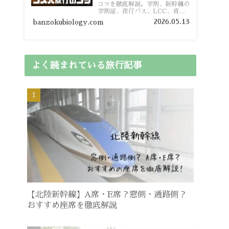
コツを徹底解説。学割、新幹線の
学割証、夜行バス、LCC、青春
18きっぷ、レンタカー割り勘な
2026.05.13
banzokubiology.com
ど、学生向けの節約旅行術を詳し
く紹介します。
よく読まれている旅行記事
【北陸新幹線】A席・E席？窓側・通路側？
おすすめ座席を徹底解説