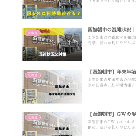
り方まで詳しく紹介します
函館朝市の混雑状況
北海道
函館朝市の混雑状況を徹底
間帯、活いか釣りやどんぶ
【函館朝市】年末年
北海道
函館朝市の年末年始の混雑
かの注意点、駐車場情報ま
【函館朝市】GWの
北海道
函館朝市のGW（ゴールデ
情報、活いか釣りやどんぶ