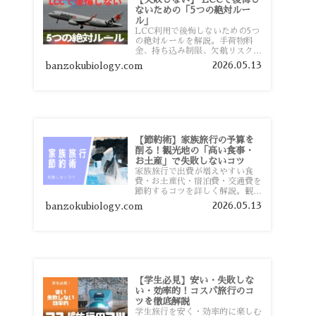
ないための「5つの絶対ルー
ル」
LCC利用で後悔しないための5つ
の絶対ルールを解説。手荷物料
金、持ち込み制限、欠航リスク、
時間厳守など、格安航空会社を利
2026.05.13
banzokubiology.com
用する前に知っておきたい注意点
を旅行者向けに詳しく紹介しま
す。
【節約術】家族旅行の予算を
削る！観光地の「高い食事・
お土産」で失敗しないコツ
家族旅行で出費が増えやすい食
費・お土産代・宿泊費・交通費を
節約するコツを詳しく解説。観光
地価格を避ける方法や、早割・ス
2026.05.13
banzokubiology.com
ーパー活用術、予算管理のポイン
トを紹介します。
【学生必見】安い・失敗しな
い・効率的！コスパ旅行のコ
ツを徹底解説
学生旅行を安く・効率的に楽しむ