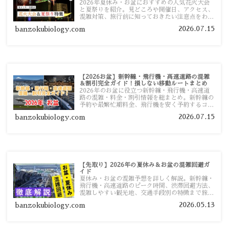
2026年夏休み・お盆におすすめの人気花火大会
と夏祭りを紹介。見どころや開催日、アクセス、
混雑対策、旅行前に知っておきたい注意点をわか
りやすく解説します。
2026.07.15
banzokubiology.com
【2026お盆】新幹線・飛行機・高速道路の混雑
＆割引完全ガイド！損しない移動ルートまとめ
2026年のお盆に役立つ新幹線・飛行機・高速道
路の混雑・料金・割引情報を総まとめ。新幹線の
予約や最繁忙期料金、飛行機を安く予約するコ
ツ、高速道路の休日割引・深夜割引まで、損しな
2026.07.15
banzokubiology.com
い移動方法を分かりやすく解説します。
【先取り】2026年の夏休み＆お盆の混雑回避ガ
イド
夏休み・お盆の混雑予想を詳しく解説。新幹線・
飛行機・高速道路のピーク時間、渋滞回避方法、
混雑しやすい観光地、交通手段別の特徴まで旅行
者向けに分かりやすく紹介します。
2026.05.13
banzokubiology.com