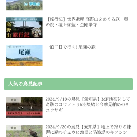
【旅行記】世界遺産 高野山をめぐる旅｜奥
の院・壇上伽藍・金剛峯寺
一泊二日で行く! 尾瀬の旅
人気の鳥見記事
2024/9/18の鳥見【愛知県】MF池初にして
奇跡のコウノトリ6羽集結と今季見納めのチ
ュウサギ
2024/9/20の鳥見【愛知県】地上で狩りの練
習に励むチュウヒ幼鳥と防波堤のキアシシ