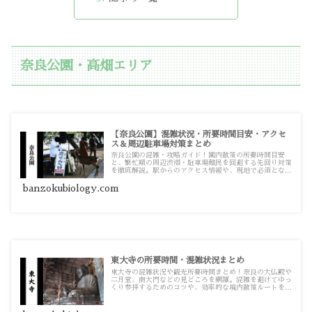
奈良公園・高畑エリア
【奈良公園】混雑状況・所要時間目安・アクセ
ス＆周辺駐車場対策まとめ
奈良公園の混雑・攻略ガイド！園内散策の所要時間目安
と、繁忙期の周辺渋滞・駐車場難民を回避する先回り対策
を徹底解説。駅からのアクセス情報や、現地で必須となる
駐車場の満車対策まで、実践的な記事をまとめています。
banzokubiology.com
東大寺の所要時間・混雑状況まとめ
東大寺の混雑状況や観光所要時間まとめ！奈良の大仏殿や
二月堂、南大門などの見どころを網羅。混雑を避けてゆっ
くり参拝するためのコツや、効率的な境内散策ルートを紹
介。奈良観光の計画を立てる際の情報源としてお使いくだ
さい。