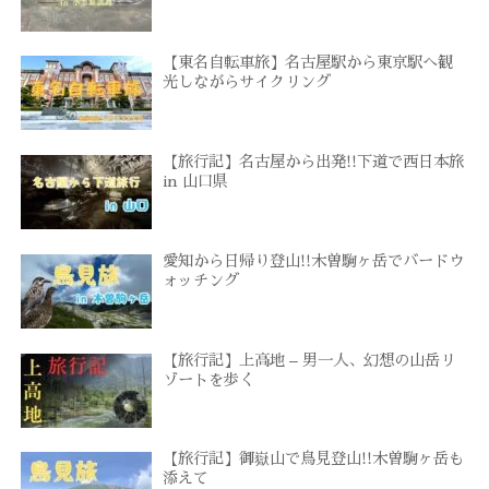
【東名自転車旅】名古屋駅から東京駅へ観
光しながらサイクリング
【旅行記】名古屋から出発!!下道で西日本旅
in 山口県
愛知から日帰り登山!!木曽駒ヶ岳でバードウ
ォッチング
【旅行記】上高地 – 男一人、幻想の山岳リ
ゾートを歩く
【旅行記】御嶽山で鳥見登山!!木曽駒ヶ岳も
添えて