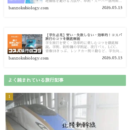
地価格を避ける方法や、早割・スーパー活用術、
予算管理のポイントを紹介します。
2026.05.13
banzokubiology.com
【学生必見】安い・失敗しない・効率的！コスパ
旅行のコツを徹底解説
学生旅行を安く・効率的に楽しむコツを徹底解
説。学割、新幹線の学割証、夜行バス、LCC、
青春18きっぷ、レンタカー割り勘など、学生向け
の節約旅行術を詳しく紹介します。
2026.05.13
banzokubiology.com
よく読まれている旅行記事