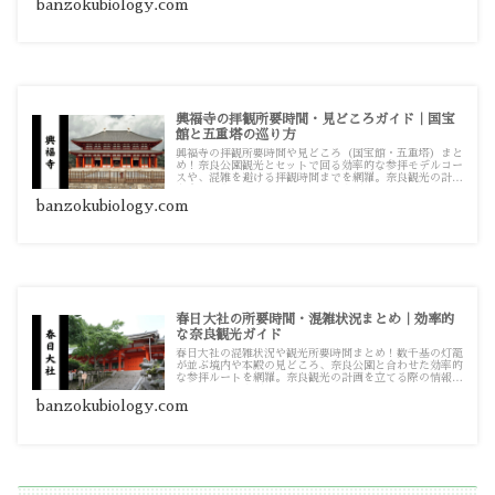
banzokubiology.com
興福寺の拝観所要時間・見どころガイド｜国宝
館と五重塔の巡り方
興福寺の拝観所要時間や見どころ（国宝館・五重塔）まと
め！奈良公園観光とセットで回る効率的な参拝モデルコー
スや、混雑を避ける拝観時間までを網羅。奈良観光の計画
を立てる際の情報源としてお使いください。
banzokubiology.com
春日大社の所要時間・混雑状況まとめ｜効率的
な奈良観光ガイド
春日大社の混雑状況や観光所要時間まとめ！数千基の灯籠
が並ぶ境内や本殿の見どころ、奈良公園と合わせた効率的
な参拝ルートを網羅。奈良観光の計画を立てる際の情報源
としてお使いください。
banzokubiology.com