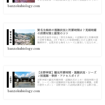
となる吉野山への訪問計画を立てる際の情報源としてお使
いください。
banzokubiology.com
賀名生梅林の混雑状況と所要時間は？見頃時期
の渋滞対策と散策のコツ
奈良県五條市が誇る「賀名生梅林」の混雑状況と所要時間
の目安を解説。2月下旬からの見頃時期における週末の混
雑傾向や、山肌を彩る梅をスムーズに散策して巡るための
ポイントをまとめています。
banzokubiology.com
【吉野神宮】観光所要時間・混雑状況・シーズ
ン別混雑・参拝・アクセスガイド
吉野神宮の観光所要時間・混雑状況まとめ！滞在時間の目
安、シーズン別の混雑傾向や駐車場の回避術を網羅。吉野
の歴史スポット・吉野神宮への訪問計画を立てる際の情報
源としてお使いください。
banzokubiology.com