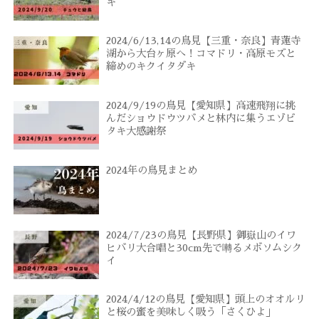
ギ
2024/6/13,14の鳥見【三重・奈良】青蓮寺
湖から大台ヶ原へ！コマドリ・高原モズと
締めのキクイタダキ
2024/9/19の鳥見【愛知県】高速飛翔に挑
んだショウドウツバメと林内に集うエゾビ
タキ大感謝祭
2024年の鳥見まとめ
2024/7/23の鳥見【長野県】御嶽山のイワ
ヒバリ大合唱と30cm先で囀るメボソムシク
イ
2024/4/12の鳥見【愛知県】頭上のオオルリ
と桜の蜜を美味しく吸う「さくひよ」