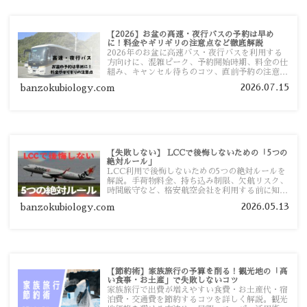
【2026】お盆の高速・夜行バスの予約は早め
に！料金やギリギリの注意点など徹底解説
2026年のお盆に高速バス・夜行バスを利用する
方向けに、混雑ピーク、予約開始時期、料金の仕
組み、キャンセル待ちのコツ、直前予約の注意点
まで詳しく解説します。
2026.07.15
banzokubiology.com
【失敗しない】 LCCで後悔しないための「5つの
絶対ルール」
LCC利用で後悔しないための5つの絶対ルールを
解説。手荷物料金、持ち込み制限、欠航リスク、
時間厳守など、格安航空会社を利用する前に知っ
ておきたい注意点を旅行者向けに詳しく紹介しま
2026.05.13
banzokubiology.com
す。
【節約術】家族旅行の予算を削る！観光地の「高
い食事・お土産」で失敗しないコツ
家族旅行で出費が増えやすい食費・お土産代・宿
泊費・交通費を節約するコツを詳しく解説。観光