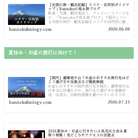
【全国の旅・観光記録】エリア・目的別ガイドマ
ップ｜Banzokuの鳥＆旅ブログ
鉄道・交通、観光地巡り、ディズニーリゾートな
ど、「Banzokuの鳥＆旅ブログ」で紹介してい
る全国の旅行・観光記録をエリアや目的別に整理
しました。あなたが行きたい場所の情報を、この
2026.06.08
banzokubiology.com
ガイドマップからスムーズに見つけていただけま
す。
夏休み・お盆の旅行に向けて！
【国内】避暑地や山？お盆のおすすめ旅行先はど
こ？選び方や注意点など徹底解説
お盆におすすめの国内旅行先を紹介。避暑地や山
は本当に快適なのか、旅行先の選び方や混雑状
況、注意点、比較的混雑を避けやすいおすすめス
ポットまで旅行前に役立つ情報を詳しく解説しま
2026.07.15
banzokubiology.com
す。
2026夏休み・お盆に行きたい人気花火大会＆夏
祭り特集！見どころやアクセスの注意点