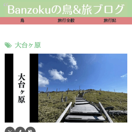
鳥
旅行全般
旅行記
大台ヶ原