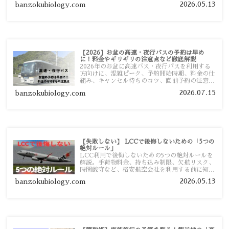
2026.05.13
banzokubiology.com
【2026】お盆の高速・夜行バスの予約は早め
に！料金やギリギリの注意点など徹底解説
2026年のお盆に高速バス・夜行バスを利用する
方向けに、混雑ピーク、予約開始時期、料金の仕
組み、キャンセル待ちのコツ、直前予約の注意点
まで詳しく解説します。
2026.07.15
banzokubiology.com
【失敗しない】 LCCで後悔しないための「5つの
絶対ルール」
LCC利用で後悔しないための5つの絶対ルールを
解説。手荷物料金、持ち込み制限、欠航リスク、
時間厳守など、格安航空会社を利用する前に知っ
ておきたい注意点を旅行者向けに詳しく紹介しま
2026.05.13
banzokubiology.com
す。