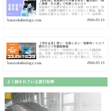
【節約術】家族旅行の予算を削る！観光地の「高
い食事・お土産」で失敗しないコツ
家族旅行で出費が増えやすい食費・お土産代・宿
泊費・交通費を節約するコツを詳しく解説。観光
地価格を避ける方法や、早割・スーパー活用術、
予算管理のポイントを紹介します。
2026.05.13
banzokubiology.com
【学生必見】安い・失敗しない・効率的！コスパ
旅行のコツを徹底解説
学生旅行を安く・効率的に楽しむコツを徹底解
説。学割、新幹線の学割証、夜行バス、LCC、
青春18きっぷ、レンタカー割り勘など、学生向け
の節約旅行術を詳しく紹介します。
2026.05.13
banzokubiology.com
よく読まれている旅行記事