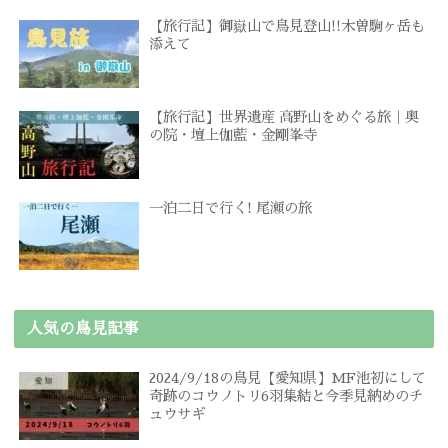
【旅行記】御嶽山で鳥見登山!!木曽駒ヶ岳も
添えて
【旅行記】世界遺産 高野山をめぐる旅｜奥
の院・壇上伽藍・金剛峯寺
一泊二日で行く! 尾瀬の旅
人気の鳥見記事
2024/9/18の鳥見【愛知県】MF池初にして
奇跡のコウノトリ6羽集結と今季見納めのチ
ュウサギ