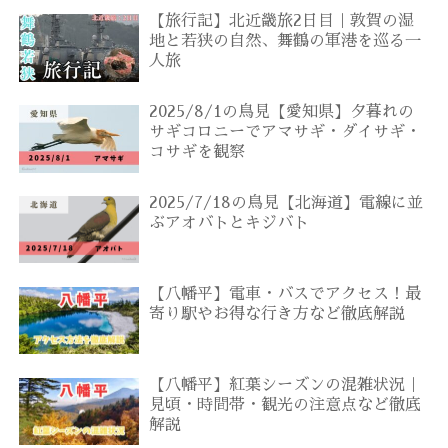
【旅行記】北近畿旅2日目｜敦賀の湿
地と若狭の自然、舞鶴の軍港を巡る一
人旅
2025/8/1の鳥見【愛知県】夕暮れの
サギコロニーでアマサギ・ダイサギ・
コサギを観察
2025/7/18の鳥見【北海道】電線に並
ぶアオバトとキジバト
【八幡平】電車・バスでアクセス！最
寄り駅やお得な行き方など徹底解説
【八幡平】紅葉シーズンの混雑状況｜
見頃・時間帯・観光の注意点など徹底
解説