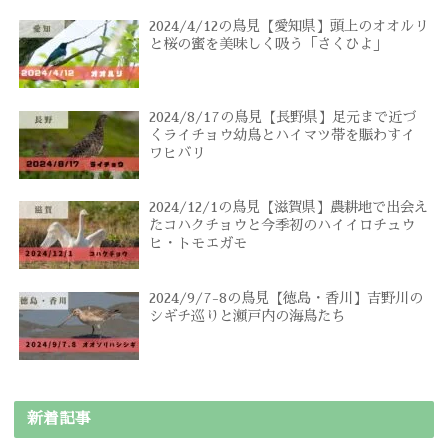
2024/4/12の鳥見【愛知県】頭上のオオルリ
と桜の蜜を美味しく吸う「さくひよ」
2024/8/17の鳥見【長野県】足元まで近づ
くライチョウ幼鳥とハイマツ帯を賑わすイ
ワヒバリ
2024/12/1の鳥見【滋賀県】農耕地で出会え
たコハクチョウと今季初のハイイロチュウ
ヒ・トモエガモ
2024/9/7-8の鳥見【徳島・香川】吉野川の
シギチ巡りと瀬戸内の海鳥たち
新着記事