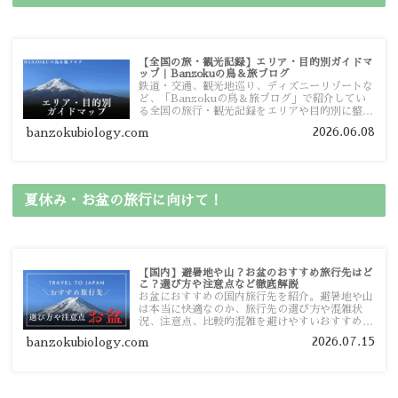
【全国の旅・観光記録】エリア・目的別ガイドマ
ップ｜Banzokuの鳥＆旅ブログ
鉄道・交通、観光地巡り、ディズニーリゾートな
ど、「Banzokuの鳥＆旅ブログ」で紹介してい
る全国の旅行・観光記録をエリアや目的別に整理
しました。あなたが行きたい場所の情報を、この
2026.06.08
banzokubiology.com
ガイドマップからスムーズに見つけていただけま
す。
夏休み・お盆の旅行に向けて！
【国内】避暑地や山？お盆のおすすめ旅行先はど
こ？選び方や注意点など徹底解説
お盆におすすめの国内旅行先を紹介。避暑地や山
は本当に快適なのか、旅行先の選び方や混雑状
況、注意点、比較的混雑を避けやすいおすすめス
ポットまで旅行前に役立つ情報を詳しく解説しま
2026.07.15
banzokubiology.com
す。