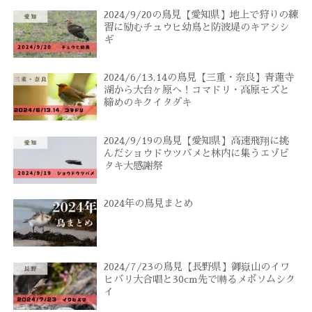
2024/9/20の鳥見【愛知県】地上で狩りの練
習に励むチュウヒ幼鳥と防波堤のキアシシ
ギ
2024/6/13,14の鳥見【三重・奈良】青蓮寺
湖から大台ヶ原へ！コマドリ・高原モズと
締めのキクイタダキ
2024/9/19の鳥見【愛知県】高速飛翔に挑
んだショウドウツバメと林内に集うエゾビ
タキ大感謝祭
2024年の鳥見まとめ
2024/7/23の鳥見【長野県】御嶽山のイワ
ヒバリ大合唱と30cm先で囀るメボソムシク
イ