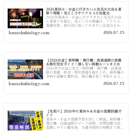
2026夏休み・お盆に行きたい人気花火大会＆夏
祭り特集！見どころやアクセスの注意点
2026年夏休み・お盆におすすめの人気花火大会
と夏祭りを紹介。見どころや開催日、アクセス、
混雑対策、旅行前に知っておきたい注意点をわか
りやすく解説します。
2026.07.15
banzokubiology.com
【2026お盆】新幹線・飛行機・高速道路の混雑
＆割引完全ガイド！損しない移動ルートまとめ
2026年のお盆に役立つ新幹線・飛行機・高速道
路の混雑・料金・割引情報を総まとめ。新幹線の
予約や最繁忙期料金、飛行機を安く予約するコ
ツ、高速道路の休日割引・深夜割引まで、損しな
2026.07.15
banzokubiology.com
い移動方法を分かりやすく解説します。
【先取り】2026年の夏休み＆お盆の混雑回避ガ
イド
夏休み・お盆の混雑予想を詳しく解説。新幹線・
飛行機・高速道路のピーク時間、渋滞回避方法、
混雑しやすい観光地、交通手段別の特徴まで旅行
者向けに分かりやすく紹介します。