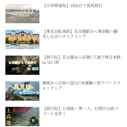
【小笠原諸島】5泊6日で鳥見旅行
【東名自転車旅】名古屋駅から東京駅へ観
光しながらサイクリング
【旅行記】名古屋から出発!!下道で西日本旅
in 山口県
愛知から日帰り登山!!木曽駒ヶ岳でバードウ
ォッチング
【旅行記】上高地 – 男一人、幻想の山岳リ
ゾートを歩く