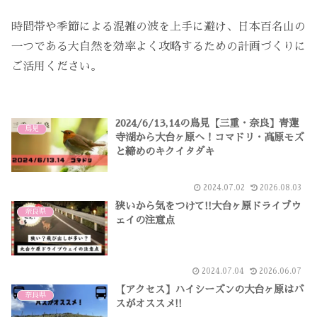
時間帯や季節による混雑の波を上手に避け、日本百名山の
一つである大自然を効率よく攻略するための計画づくりに
ご活用ください。
2024/6/13,14の鳥見【三重・奈良】青蓮
鳥見
寺湖から大台ヶ原へ！コマドリ・高原モズ
と締めのキクイタダキ
2024.07.02
2026.08.03
狭いから気をつけて!!大台ヶ原ドライブウ
奈良県
ェイの注意点
2024.07.04
2026.06.07
【アクセス】ハイシーズンの大台ヶ原はバ
奈良県
スがオススメ!!