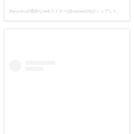
Banzoku@鷺師なwebライター(@sekisei24)がシェアした投稿