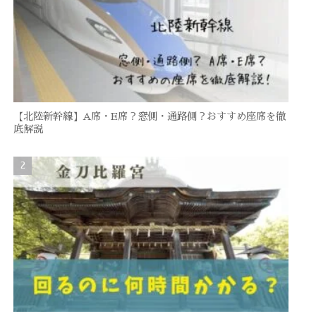
【北陸新幹線】A席・E席？窓側・通路側？おすすめ座席を徹
底解説