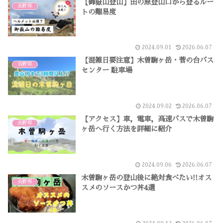
【御嶽山登山】田の原登山口から登るルー
長野県
トの難易度
2024.09.01
2026.06.07
【混雑日要注意】木曽駒ヶ岳・菅の台バス
長野県
センター 駐車場
2024.09.02
2026.06.07
【アクセス】車，電車，高速バスで木曽駒
長野県
ヶ岳へ行く方法を詳細に紹介
2024.09.06
2026.06.07
木曽駒ヶ岳の登山後に絶対食べたい!!オス
長野県
スメのソースかつ丼4選