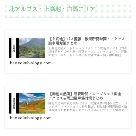
北アルプス・上高地・白馬エリア
【上高地】バス混雑・散策所要時間・アクセス
駐車場対策まとめ
上高地の観光・トレッキングインフラ攻略ガイド！日常の
混雑傾向やGW・夏・紅葉シーズンのシャトルバス大混雑
回避法、各ルートの具体的な散策所要時間を徹底解説。通
年マイカー規制に伴う沢渡・平湯の駐車場対策まで役立つ
詳細記事をまとめています。
banzokubiology.com
【栂池自然園】所要時間・ロープウェイ料金・
アクセス＆周辺駐車場対策まとめ
栂池自然園の観光攻略ガイド！散策所要時間の目安と、ゴ
ンドラ・ロープウェイの乗り継ぎ、繁忙期の周辺渋滞・駐
車場対策を徹底解説。駅やバス停からのアクセス情報や、
現地で必須となる駐車場の満車対策まで、実践的な記事を
まとめています。
banzokubiology.com