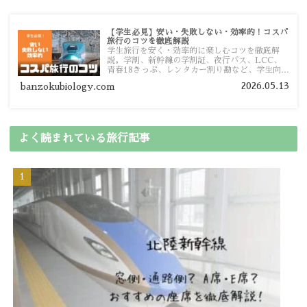
【学生必見】安い・失敗しない・効率的！コスパ
旅行のコツを徹底解説
学生旅行を安く・効率的に楽しむコツを徹底解
説。学割、新幹線の学割証、夜行バス、LCC、
青春18きっぷ、レンタカー割り勘など、学生向け
の節約旅行術を詳しく紹介します。
2026.05.13
banzokubiology.com
よく読まれている旅行記事