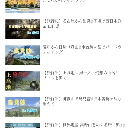
光しながらサイクリング
【旅行記】名古屋から出発!!下道で西日本旅
in 山口県
愛知から日帰り登山!!木曽駒ヶ岳でバードウ
ォッチング
【旅行記】上高地 – 男一人、幻想の山岳リ
ゾートを歩く
【旅行記】御嶽山で鳥見登山!!木曽駒ヶ岳も
添えて
【旅行記】世界遺産 高野山をめぐる旅｜奥