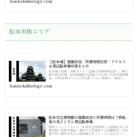
banzokubiology.com
松本市街エリア
【松本城】混雑状況・所要時間目安・アクセス
＆周辺駐車場対策まとめ
松本城の混雑・攻略ガイド！登城の所要時間目安と、繁忙
期の周辺渋滞・駐車場難民を回避する先回り対策を徹底解
説。JR松本駅からの公共交通アクセス情報や、現地で必
須となる駐車場の満車対策まで、実践的な記事をまとめて
います。
banzokubiology.com
松本市立博物館の混雑状況と所要時間は？移転
後の見どころと周辺駐車場
移転リニューアルした「松本市立博物館」の混雑状況と所
要時間の目安を解説。週末や大型連休中の混雑傾向、松本
城下町の歴史を伝える最新展示をスムーズに巡るポイント