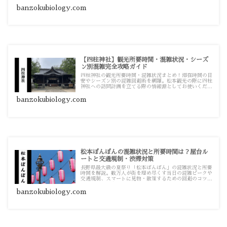
をまとめています。
banzokubiology.com
【四柱神社】観光所要時間・混雑状況・シーズ
ン別混雑完全攻略ガイド
四柱神社の観光所要時間・混雑状況まとめ！滞在時間の目
安やシーズン別の混雑回避術を網羅。松本観光の際に四柱
神社への訪問計画を立てる際の情報源としてお使いくださ
い。
banzokubiology.com
松本ぼんぼんの混雑状況と所要時間は？屋台ル
ートと交通規制・渋滞対策
長野県最大級の夏祭り「松本ぼんぼん」の混雑状況と所要
時間を解説。数万人が街を埋め尽くす当日の混雑ピークや
交通規制、スマートに見物・散策するための回避のコツを
まとめています。
banzokubiology.com