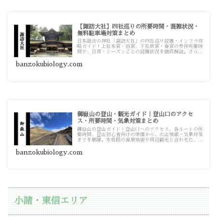
【諏訪大社】四社巡りの所要時間・混雑状況・
無料駐車場対策まとめ
日本最古の神社「諏訪大社」の四社巡り混雑・インフラ攻
略ガイド！上社本宮・前宮、下社秋宮・春宮の参拝所要時
間や、日常・シーズンごとの混雑状況を徹底解説。さらに
迷わずアクセスするためのルートや無料駐車場対策まで役
立つ詳細記事をまとめています。
banzokubiology.com
御嶽山の登山・観光ガイド｜登山口のアクセ
ス・所要時間・気象対策まとめ
御嶽山の登山ガイド｜登山口へのアクセス、各ルートの所
要時間、登山初心者向けの準備から、火山情報・気象対策
までを網羅。木曽路の温泉情報や周辺観光と合わせた、御
嶽山を安全に楽しむための必見情報です。
banzokubiology.com
小諸・東信エリア