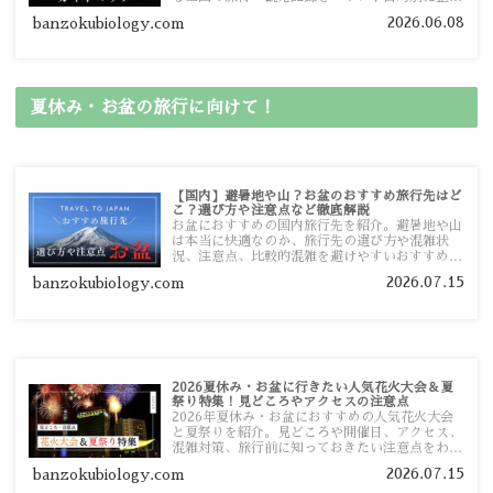
しました。あなたが行きたい場所の情報を、この
2026.06.08
banzokubiology.com
ガイドマップからスムーズに見つけていただけま
す。
夏休み・お盆の旅行に向けて！
【国内】避暑地や山？お盆のおすすめ旅行先はど
こ？選び方や注意点など徹底解説
お盆におすすめの国内旅行先を紹介。避暑地や山
は本当に快適なのか、旅行先の選び方や混雑状
況、注意点、比較的混雑を避けやすいおすすめス
ポットまで旅行前に役立つ情報を詳しく解説しま
2026.07.15
banzokubiology.com
す。
2026夏休み・お盆に行きたい人気花火大会＆夏
祭り特集！見どころやアクセスの注意点
2026年夏休み・お盆におすすめの人気花火大会
と夏祭りを紹介。見どころや開催日、アクセス、
混雑対策、旅行前に知っておきたい注意点をわか
りやすく解説します。
2026.07.15
banzokubiology.com