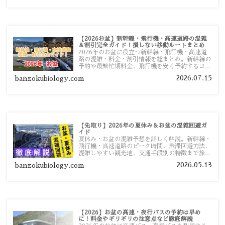
【2026お盆】新幹線・飛行機・高速道路の混雑
＆割引完全ガイド！損しない移動ルートまとめ
2026年のお盆に役立つ新幹線・飛行機・高速道
路の混雑・料金・割引情報を総まとめ。新幹線の
予約や最繁忙期料金、飛行機を安く予約するコ
ツ、高速道路の休日割引・深夜割引まで、損しな
2026.07.15
banzokubiology.com
い移動方法を分かりやすく解説します。
【先取り】2026年の夏休み＆お盆の混雑回避ガ
イド
夏休み・お盆の混雑予想を詳しく解説。新幹線・
飛行機・高速道路のピーク時間、渋滞回避方法、
混雑しやすい観光地、交通手段別の特徴まで旅行
者向けに分かりやすく紹介します。
2026.05.13
banzokubiology.com
【2026】お盆の高速・夜行バスの予約は早め
に！料金やギリギリの注意点など徹底解説