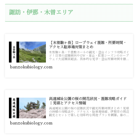
諏訪・伊那・木曽エリア
【木曽駒ヶ岳】ロープウェイ混雑・所要時間・
アクセス駐車場対策まとめ
木曽駒ヶ岳・千畳敷カールの観光・登山インフラ攻略ガイ
ド！日常の混雑傾向やGW・夏山・紅葉シーズンのロープ
ウェイ大混雑回避法、具体的な見学・登山所要時間を徹底
解説。マイカー規制に伴うバス乗り換えや周辺の駐車場対
策まで役立つ詳細記事をまとめています。
banzokubiology.com
高遠城址公園の桜の開花状況・混雑攻略ガイド
｜見頃とアクセス情報
高遠城址公園の桜の混雑状況や観光所要時間まとめ！見頃
の時期の攻略法や、アクセス・駐車場情報、伊那市の周辺
観光とセットで楽しむ効率的な周遊プランを網羅。春の長
野観光の計画を立てる際の情報源としてお使いください。
banzokubiology.com