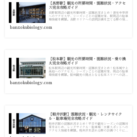
【長野駅】観光の所要時間・混雑状況・アクセ
ス完全攻略ガイド
長野駅周辺の観光所要時間・混雑状況まとめ！善光寺参拝
へのアクセスや、シーズンごとの混雑対策、駅周辺の駐車
場情報を網羅。長野エリアへの訪問計画を立てる際の情報
源としてお使いください。
banzokubiology.com
【松本駅】観光の所要時間・混雑状況・乗り換
え完全攻略ガイド
松本駅周辺の観光所要時間・混雑状況まとめ！松本城や上
高地へのアクセス、シーズンごとの混雑対策、周辺の駐車
場情報を網羅。信州観光の拠点となる松本エリアへの訪問
計画を立てる際の情報源としてお使いください。
banzokubiology.com
【軽井沢駅】混雑状況・観光・レンタサイク
ル・駐車場完全攻略ガイド
軽井沢駅の混雑状況まとめ！平日や観光シーズンの混雑対
策をはじめ、レンタサイクル・駐車場・主要スポットへの
アクセス情報を網羅。軽井沢を訪れる際の計画づくりにご
活用ください。