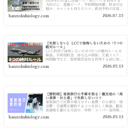
2026年のお盆に高速バス・夜行バスを利用する
方向けに、混雑ピーク、予約開始時期、料金の仕
組み、キャンセル待ちのコツ、直前予約の注意点
まで詳しく解説します。
2026.07.15
banzokubiology.com
【失敗しない】 LCCで後悔しないための「5つの
絶対ルール」
LCC利用で後悔しないための5つの絶対ルールを
解説。手荷物料金、持ち込み制限、欠航リスク、
時間厳守など、格安航空会社を利用する前に知っ
ておきたい注意点を旅行者向けに詳しく紹介しま
2026.05.13
banzokubiology.com
す。
【節約術】家族旅行の予算を削る！観光地の「高
い食事・お土産」で失敗しないコツ
家族旅行で出費が増えやすい食費・お土産代・宿
泊費・交通費を節約するコツを詳しく解説。観光
地価格を避ける方法や、早割・スーパー活用術、
予算管理のポイントを紹介します。
2026.05.13
banzokubiology.com