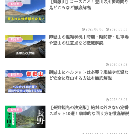
【御嶽山】コースごと！登山の所要時間や
長野県
見どころなど徹底解説
2025.06.06
2026.08.03
御嶽山の混雑状況｜時期・時間帯・駐車場
長野県
や登山の注意点など徹底解説
2026.08.03
御嶽山にヘルメットは必要？服装や気温な
長野県
ど安全に登山する方法を徹底解説
2026.08.03
【長野観光の決定版】絶対に外さない定番
長野県
スポット10選！効率的な回り方を徹底解説