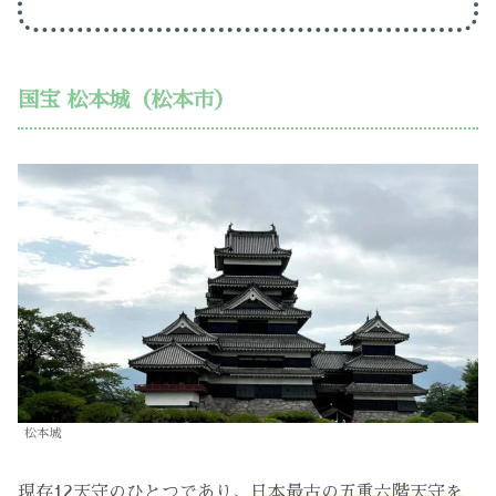
国宝 松本城（松本市）
松本城
現存12天守のひとつであり、
日本最古の五重六階天守を