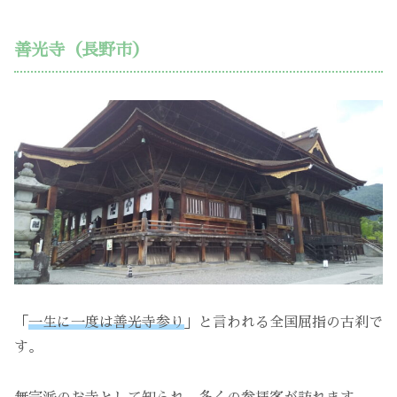
善光寺（長野市）
「
一生に一度は善光寺参り
」と言われる全国屈指の古刹で
す。