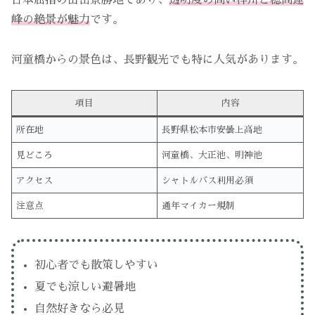
日本屈指の山岳景勝地であり、
透明度の高い梓川と穂高連
峰の絶景が魅力
です。
河童橋からの景色は、長野観光でも特に人気があります。
項目
内容
所在地
長野県松本市安曇上高地
見どころ
河童橋、大正池、明神池
アクセス
シャトルバス利用必須
注意点
通年マイカー規制
初心者でも散策しやすい
夏でも涼しい避暑地
自然好きなら必見