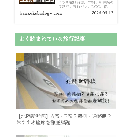
コツを徹底解説。学割、新幹線の
学割証、夜行バス、LCC、青春
18きっぷ、レンタカー割り勘な
2026.05.13
banzokubiology.com
ど、学生向けの節約旅行術を詳し
く紹介します。
よく読まれている旅行記事
【北陸新幹線】A席・E席？窓側・通路側？
おすすめ座席を徹底解説