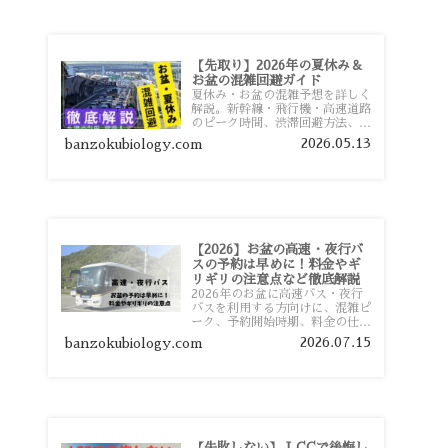
【先取り】2026年の夏休み＆
お盆の混雑回避ガイド
夏休み・お盆の混雑予想を詳しく
解説。新幹線・飛行機・高速道路
のピーク時間、渋滞回避方法、混
雑しやすい観光地、交通手段別の
2026.05.13
banzokubiology.com
特徴まで旅行者向けに分かりやす
く紹介します。
【2026】お盆の高速・夜行バ
スの予約は早めに！料金やギ
リギリの注意点など徹底解説
2026年のお盆に高速バス・夜行
バスを利用する方向けに、混雑ピ
ーク、予約開始時期、料金の仕組
み、キャンセル待ちのコツ、直前
2026.07.15
banzokubiology.com
予約の注意点まで詳しく解説しま
す。
【失敗しない】 LCCで後悔し