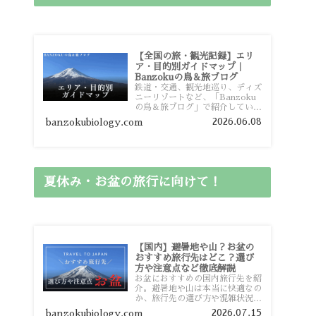
【全国の旅・観光記録】エリ
ア・目的別ガイドマップ｜
Banzokuの鳥＆旅ブログ
鉄道・交通、観光地巡り、ディズ
ニーリゾートなど、「Banzoku
の鳥＆旅ブログ」で紹介している
全国の旅行・観光記録をエリアや
2026.06.08
banzokubiology.com
目的別に整理しました。あなたが
行きたい場所の情報を、このガイ
ドマップからスムーズに見つけて
いただけます。
夏休み・お盆の旅行に向けて！
【国内】避暑地や山？お盆の
おすすめ旅行先はどこ？選び
方や注意点など徹底解説
お盆におすすめの国内旅行先を紹
介。避暑地や山は本当に快適なの
か、旅行先の選び方や混雑状況、
注意点、比較的混雑を避けやすい
2026.07.15
banzokubiology.com