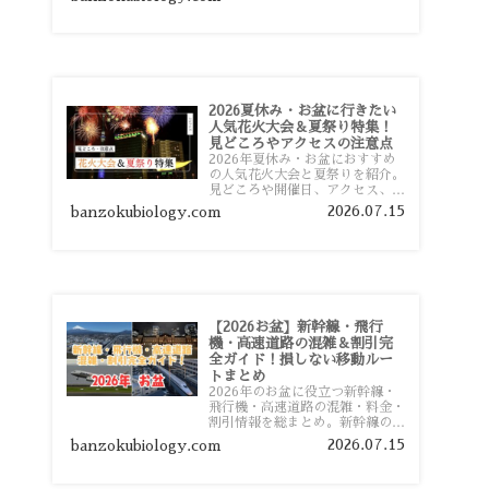
おすすめスポットまで旅行前に役
立つ情報を詳しく解説します。
2026夏休み・お盆に行きたい
人気花火大会＆夏祭り特集！
見どころやアクセスの注意点
2026年夏休み・お盆におすすめ
の人気花火大会と夏祭りを紹介。
見どころや開催日、アクセス、混
雑対策、旅行前に知っておきたい
2026.07.15
banzokubiology.com
注意点をわかりやすく解説しま
す。
【2026お盆】新幹線・飛行
機・高速道路の混雑＆割引完
全ガイド！損しない移動ルー
トまとめ
2026年のお盆に役立つ新幹線・
飛行機・高速道路の混雑・料金・
割引情報を総まとめ。新幹線の予
約や最繁忙期料金、飛行機を安く
2026.07.15
banzokubiology.com
予約するコツ、高速道路の休日割
引・深夜割引まで、損しない移動
方法を分かりやすく解説します。