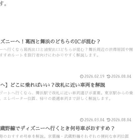
す。
ズニーへ！葛西と舞浜のどちらのICが混む？
ーへ行くなら葛西出口と浦安出口どちらが混む？舞浜周辺の渋滞原因や開
すすめルートを旅行者向けにわかりやすく解説します。
2026.02.19
2026.08.04
ーへ】どこに乗ればいい？改札に近い車両を解説
ゾートへ行くなら、舞浜駅で改札に近い車両選びが重要。東京駅からの乗
、エレベーター位置、帰りの最適車両まで詳しく解説します。
2026.03.04
2026.08.04
武蔵野線でディズニーへ行くとき何号車がおすすめ？
際のおすすめ号車を解説。京葉線・武蔵野線それぞれの便利な車両位置