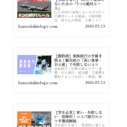
ないための「5つの絶対ルー
ル」
LCC利用で後悔しないための5つ
の絶対ルールを解説。手荷物料
金、持ち込み制限、欠航リスク、
時間厳守など、格安航空会社を利
2026.05.13
banzokubiology.com
用する前に知っておきたい注意点
を旅行者向けに詳しく紹介しま
す。
【節約術】家族旅行の予算を
削る！観光地の「高い食事・
お土産」で失敗しないコツ
家族旅行で出費が増えやすい食
費・お土産代・宿泊費・交通費を
節約するコツを詳しく解説。観光
地価格を避ける方法や、早割・ス
2026.05.13
banzokubiology.com
ーパー活用術、予算管理のポイン
トを紹介します。
【学生必見】安い・失敗しな
い・効率的！コスパ旅行のコ
ツを徹底解説
学生旅行を安く・効率的に楽しむ