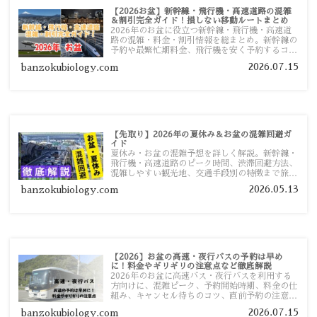
【2026お盆】新幹線・飛行機・高速道路の混雑
＆割引完全ガイド！損しない移動ルートまとめ
2026年のお盆に役立つ新幹線・飛行機・高速道
路の混雑・料金・割引情報を総まとめ。新幹線の
予約や最繁忙期料金、飛行機を安く予約するコ
ツ、高速道路の休日割引・深夜割引まで、損しな
2026.07.15
banzokubiology.com
い移動方法を分かりやすく解説します。
【先取り】2026年の夏休み＆お盆の混雑回避ガ
イド
夏休み・お盆の混雑予想を詳しく解説。新幹線・
飛行機・高速道路のピーク時間、渋滞回避方法、
混雑しやすい観光地、交通手段別の特徴まで旅行
者向けに分かりやすく紹介します。
2026.05.13
banzokubiology.com
【2026】お盆の高速・夜行バスの予約は早め
に！料金やギリギリの注意点など徹底解説
2026年のお盆に高速バス・夜行バスを利用する
方向けに、混雑ピーク、予約開始時期、料金の仕
組み、キャンセル待ちのコツ、直前予約の注意点
まで詳しく解説します。
2026.07.15
banzokubiology.com