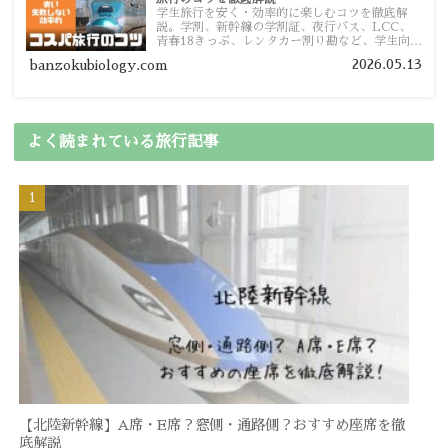
学生旅行を安く・効率的に楽しむコツを徹底解
説。学割、新幹線の学割証、夜行バス、LCC、
青春18きっぷ、レンタカー割り勘など、学生向け
の節約旅行術を詳しく紹介します。
2026.05.13
banzokubiology.com
よく読まれている旅行記事
【北陸新幹線】A席・E席？窓側・通路側？おすすめ座席を徹
底解説