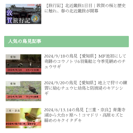
【旅行記】北近畿旅1日目｜敦賀の桜と歴史
に触れ、春の北近畿旅が開幕
人気の鳥見記事
2024/9/18の鳥見【愛知県】MF池初にして
奇跡のコウノトリ6羽集結と今季見納めのチ
ュウサギ
2024/9/20の鳥見【愛知県】地上で狩りの練
習に励むチュウヒ幼鳥と防波堤のキアシシ
ギ
2024/6/13,14の鳥見【三重・奈良】青蓮寺
湖から大台ヶ原へ！コマドリ・高原モズと
締めのキクイタダキ