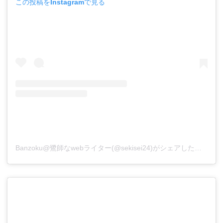
この投稿をInstagramで見る
Banzoku@鷺師なwebライター(@sekisei24)がシェアした投稿