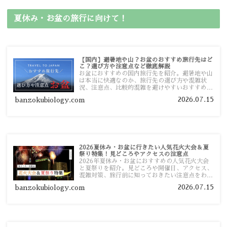
夏休み・お盆の旅行に向けて！
【国内】避暑地や山？お盆のおすすめ旅行先はど
こ？選び方や注意点など徹底解説
お盆におすすめの国内旅行先を紹介。避暑地や山
は本当に快適なのか、旅行先の選び方や混雑状
況、注意点、比較的混雑を避けやすいおすすめス
ポットまで旅行前に役立つ情報を詳しく解説しま
2026.07.15
banzokubiology.com
す。
2026夏休み・お盆に行きたい人気花火大会＆夏
祭り特集！見どころやアクセスの注意点
2026年夏休み・お盆におすすめの人気花火大会
と夏祭りを紹介。見どころや開催日、アクセス、
混雑対策、旅行前に知っておきたい注意点をわか
りやすく解説します。
2026.07.15
banzokubiology.com