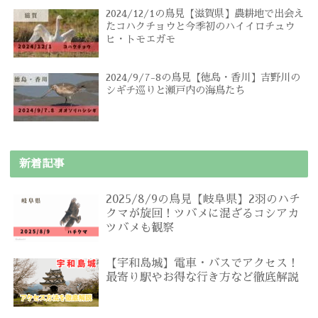
2024/12/1の鳥見【滋賀県】農耕地で出会え
たコハクチョウと今季初のハイイロチュウ
ヒ・トモエガモ
2024/9/7-8の鳥見【徳島・香川】吉野川の
シギチ巡りと瀬戸内の海鳥たち
新着記事
2025/8/9の鳥見【岐阜県】2羽のハチ
クマが旋回！ツバメに混ざるコシアカ
ツバメも観察
【宇和島城】電車・バスでアクセス！
最寄り駅やお得な行き方など徹底解説