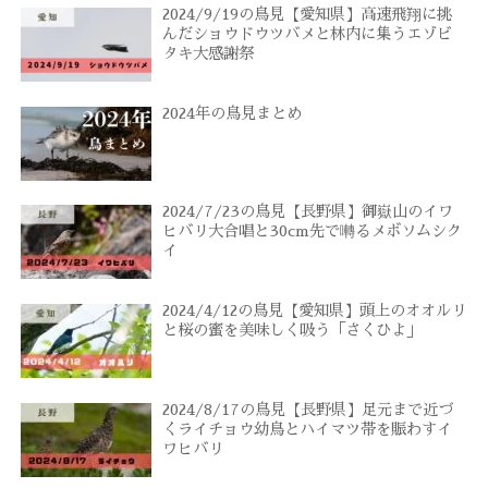
2024/9/19の鳥見【愛知県】高速飛翔に挑
んだショウドウツバメと林内に集うエゾビ
タキ大感謝祭
2024年の鳥見まとめ
2024/7/23の鳥見【長野県】御嶽山のイワ
ヒバリ大合唱と30cm先で囀るメボソムシク
イ
2024/4/12の鳥見【愛知県】頭上のオオルリ
と桜の蜜を美味しく吸う「さくひよ」
2024/8/17の鳥見【長野県】足元まで近づ
くライチョウ幼鳥とハイマツ帯を賑わすイ
ワヒバリ