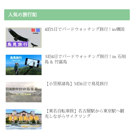
人気の旅行記
4泊5日でバードウォッチング旅行 ! in韓国
3泊4日でバードウォッチング旅行 ! in 石垣
島 & 竹富島
【小笠原諸島】5泊6日で鳥見旅行
【東名自転車旅】名古屋駅から東京駅へ観
光しながらサイクリング