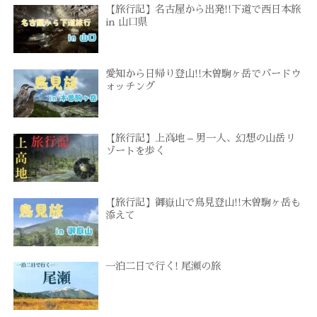
【旅行記】名古屋から出発!!下道で西日本旅
in 山口県
愛知から日帰り登山!!木曽駒ヶ岳でバードウ
ォッチング
【旅行記】上高地 – 男一人、幻想の山岳リ
ゾートを歩く
【旅行記】御嶽山で鳥見登山!!木曽駒ヶ岳も
添えて
一泊二日で行く! 尾瀬の旅