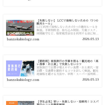
【失敗しない】 LCCで後悔しないための「5つの
絶対ルール」
LCC利用で後悔しないための5つの絶対ルールを
解説。手荷物料金、持ち込み制限、欠航リスク、
時間厳守など、格安航空会社を利用する前に知っ
ておきたい注意点を旅行者向けに詳しく紹介しま
2026.05.13
banzokubiology.com
す。
【節約術】家族旅行の予算を削る！観光地の「高
い食事・お土産」で失敗しないコツ
家族旅行で出費が増えやすい食費・お土産代・宿
泊費・交通費を節約するコツを詳しく解説。観光
地価格を避ける方法や、早割・スーパー活用術、
予算管理のポイントを紹介します。
2026.05.13
banzokubiology.com
【学生必見】安い・失敗しない・効率的！コスパ
旅行のコツを徹底解説