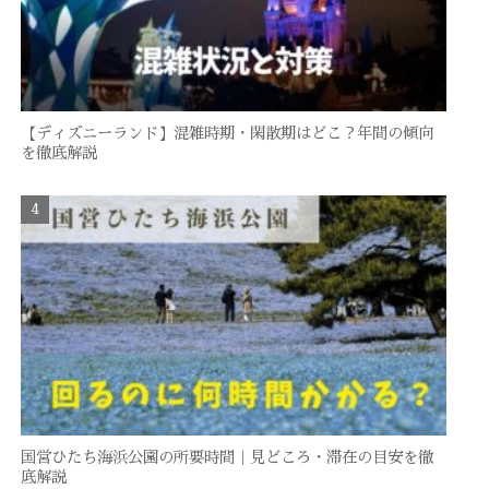
【ディズニーランド】混雑時期・閑散期はどこ？年間の傾向
を徹底解説
国営ひたち海浜公園の所要時間｜見どころ・滞在の目安を徹
底解説