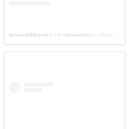
Banzoku@鷺師なwebライター(@sekisei24)がシェアした投稿