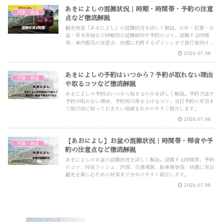
あをによしの混雑状況｜時期・時間帯・予約の注意
列車・特急
点など徹底解説
観光特急「あをによし」の混雑状況を詳しく解説。GW・紅葉・お
盆・年末年始など時期別の混雑傾向や予約のコツ、混雑する時間
帯、車内販売の注意点、快適に利用するポイントまで旅行者向けに
わかりやすく紹介します。
2026.07.08
あをによしの予約はいつから？予約が取れない理由
列車・特急
や取るコツなど徹底解説
あをによしの予約はいつから始まるのかを詳しく解説。予約方法や
予約が取れない理由、予約成功率を上げるコツ、当日予約の可否ま
で旅行前に知っておきたい情報をわかりやすく紹介します。
2026.07.08
【あおによし】お盆の混雑状況｜時間帯・帰省や予
列車・特急
約の注意点など徹底解説
あをによしのお盆の混雑状況を詳しく解説。混雑する時間帯、予約
のコツ、帰省ラッシュ、渋滞、交通規制、駐車場事情、快適に奈良
観光を楽しむための対策まで分かりやすく紹介します。
2026.07.08