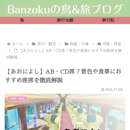
鳥
旅行全般
旅行記
ホーム
旅行・観光
鉄道・交通
列車・特急
【あおによし】AB・CD席？景色や食事におすすめ座席を徹
底解説
【あおによし】AB・CD席？景色や食事にお
すすめ座席を徹底解説
2026.07.08
列車・特急