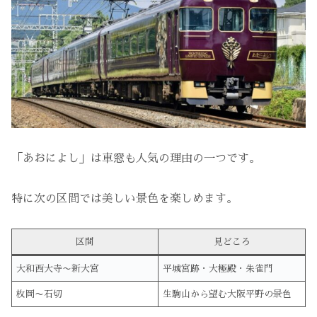
「あおによし」は車窓も人気の理由の一つです。
特に次の区間では美しい景色を楽しめます。
区間
見どころ
大和西大寺〜新大宮
平城宮跡・大極殿・朱雀門
枚岡〜石切
生駒山から望む大阪平野の景色