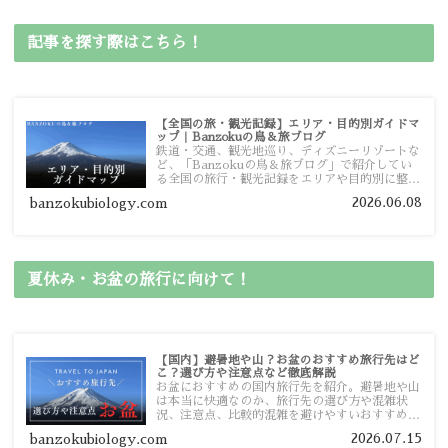
記事を探す際はこちら！
【全国の旅・観光記録】エリア・目的別ガイドマ
ップ｜Banzokuの鳥＆旅ブログ
鉄道・交通、観光地巡り、ディズニーリゾートな
ど、「Banzokuの鳥＆旅ブログ」で紹介してい
る全国の旅行・観光記録をエリアや目的別に整理
しました。あなたが行きたい場所の情報を、この
2026.06.08
banzokubiology.com
ガイドマップからスムーズに見つけていただけま
す。
夏休み・お盆の旅行に向けて！
【国内】避暑地や山？お盆のおすすめ旅行先はど
こ？選び方や注意点など徹底解説
お盆におすすめの国内旅行先を紹介。避暑地や山
は本当に快適なのか、旅行先の選び方や混雑状
況、注意点、比較的混雑を避けやすいおすすめス
ポットまで旅行前に役立つ情報を詳しく解説しま
2026.07.15
banzokubiology.com
す。