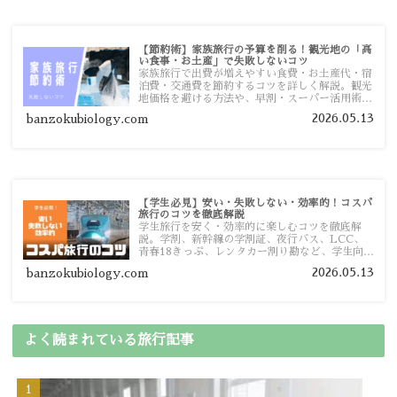
【節約術】家族旅行の予算を削る！観光地の「高
い食事・お土産」で失敗しないコツ
家族旅行で出費が増えやすい食費・お土産代・宿
泊費・交通費を節約するコツを詳しく解説。観光
地価格を避ける方法や、早割・スーパー活用術、
予算管理のポイントを紹介します。
2026.05.13
banzokubiology.com
【学生必見】安い・失敗しない・効率的！コスパ
旅行のコツを徹底解説
学生旅行を安く・効率的に楽しむコツを徹底解
説。学割、新幹線の学割証、夜行バス、LCC、
青春18きっぷ、レンタカー割り勘など、学生向け
の節約旅行術を詳しく紹介します。
2026.05.13
banzokubiology.com
よく読まれている旅行記事