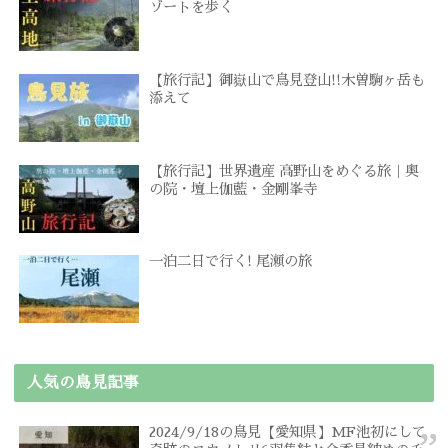
ゾートを歩く
【旅行記】御嶽山で鳥見登山!!木曽駒ヶ岳も
添えて
【旅行記】世界遺産 高野山をめぐる旅｜奥
の院・壇上伽藍・金剛峯寺
一泊二日で行く! 尾瀬の旅
人気の鳥見記事
2024/9/18の鳥見【愛知県】MF池初にして