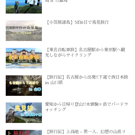
島 & 竹富島
【小笠原諸島】5泊6日で鳥見旅行
【東名自転車旅】名古屋駅から東京駅へ観
光しながらサイクリング
【旅行記】名古屋から出発!!下道で西日本旅
in 山口県
愛知から日帰り登山!!木曽駒ヶ岳でバードウ
ォッチング
【旅行記】上高地 – 男一人、幻想の山岳リ