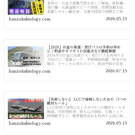
夏休み・お盆の混雑予想を詳しく解説。新幹線・
飛行機・高速道路のピーク時間、渋滞回避方法、
混雑しやすい観光地、交通手段別の特徴まで旅行
者向けに分かりやすく紹介します。
2026.05.13
banzokubiology.com
【2026】お盆の高速・夜行バスの予約は早め
に！料金やギリギリの注意点など徹底解説
2026年のお盆に高速バス・夜行バスを利用する
方向けに、混雑ピーク、予約開始時期、料金の仕
組み、キャンセル待ちのコツ、直前予約の注意点
まで詳しく解説します。
2026.07.15
banzokubiology.com
【失敗しない】 LCCで後悔しないための「5つの
絶対ルール」
LCC利用で後悔しないための5つの絶対ルールを
解説。手荷物料金、持ち込み制限、欠航リスク、
時間厳守など、格安航空会社を利用する前に知っ
ておきたい注意点を旅行者向けに詳しく紹介しま
2026.05.13
banzokubiology.com
す。