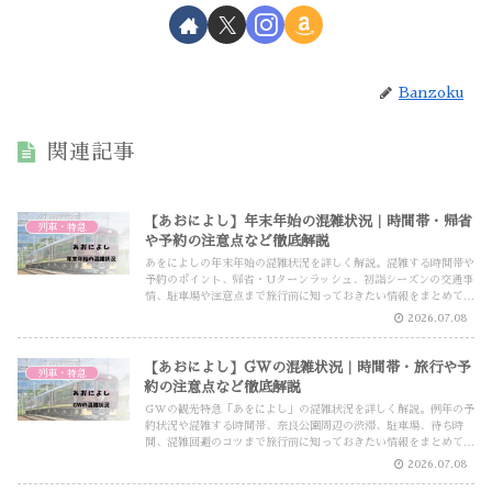
Banzoku
関連記事
【あおによし】年末年始の混雑状況｜時間帯・帰省
列車・特急
や予約の注意点など徹底解説
あをによしの年末年始の混雑状況を詳しく解説。混雑する時間帯や
予約のポイント、帰省・Uターンラッシュ、初詣シーズンの交通事
情、駐車場や注意点まで旅行前に知っておきたい情報をまとめてい
ます。
2026.07.08
【あおによし】GWの混雑状況｜時間帯・旅行や予
列車・特急
約の注意点など徹底解説
GWの観光特急「あをによし」の混雑状況を詳しく解説。例年の予
約状況や混雑する時間帯、奈良公園周辺の渋滞、駐車場、待ち時
間、混雑回避のコツまで旅行前に知っておきたい情報をまとめてい
ます。
2026.07.08