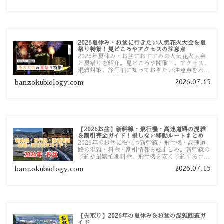
2026夏休み・お盆に行きたい人気花火大会＆夏
祭り特集！見どころやアクセスの注意点
2026年夏休み・お盆におすすめの人気花火大会
と夏祭りを紹介。見どころや開催日、アクセス、
混雑対策、旅行前に知っておきたい注意点をわか
りやすく解説します。
2026.07.15
banzokubiology.com
【2026お盆】新幹線・飛行機・高速道路の混雑
＆割引完全ガイド！損しない移動ルートまとめ
2026年のお盆に役立つ新幹線・飛行機・高速道
路の混雑・料金・割引情報を総まとめ。新幹線の
予約や最繁忙期料金、飛行機を安く予約するコ
ツ、高速道路の休日割引・深夜割引まで、損しな
2026.07.15
banzokubiology.com
い移動方法を分かりやすく解説します。
【先取り】2026年の夏休み＆お盆の混雑回避ガ
イド