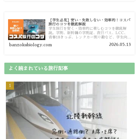
【学生必見】安い・失敗しない・効率的！コスパ
旅行のコツを徹底解説
学生旅行を安く・効率的に楽しむコツを徹底解
説。学割、新幹線の学割証、夜行バス、LCC、
青春18きっぷ、レンタカー割り勘など、学生向け
の節約旅行術を詳しく紹介します。
2026.05.13
banzokubiology.com
よく読まれている旅行記事