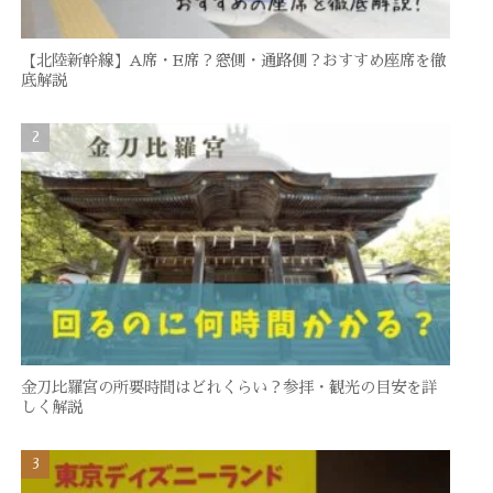
【北陸新幹線】A席・E席？窓側・通路側？おすすめ座席を徹
底解説
金刀比羅宮の所要時間はどれくらい？参拝・観光の目安を詳
しく解説