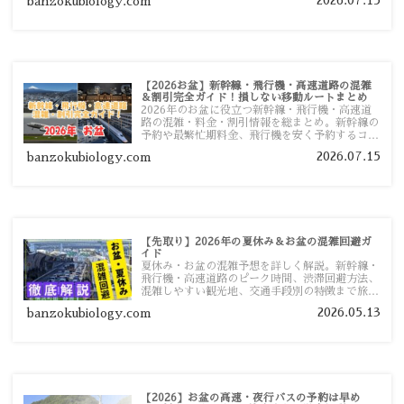
banzokubiology.com
【2026お盆】新幹線・飛行機・高速道路の混雑
＆割引完全ガイド！損しない移動ルートまとめ
2026年のお盆に役立つ新幹線・飛行機・高速道
路の混雑・料金・割引情報を総まとめ。新幹線の
予約や最繁忙期料金、飛行機を安く予約するコ
ツ、高速道路の休日割引・深夜割引まで、損しな
2026.07.15
banzokubiology.com
い移動方法を分かりやすく解説します。
【先取り】2026年の夏休み＆お盆の混雑回避ガ
イド
夏休み・お盆の混雑予想を詳しく解説。新幹線・
飛行機・高速道路のピーク時間、渋滞回避方法、
混雑しやすい観光地、交通手段別の特徴まで旅行
者向けに分かりやすく紹介します。
2026.05.13
banzokubiology.com
【2026】お盆の高速・夜行バスの予約は早め