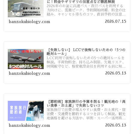
に！料金やギリギリの注意点など徹底解説
2026年のお盆に高速バス・夜行バスを利用する
方向けに、混雑ピーク、予約開始時期、料金の仕
組み、キャンセル待ちのコツ、直前予約の注意点
まで詳しく解説します。
2026.07.15
banzokubiology.com
【失敗しない】 LCCで後悔しないための「5つの
絶対ルール」
LCC利用で後悔しないための5つの絶対ルールを
解説。手荷物料金、持ち込み制限、欠航リスク、
時間厳守など、格安航空会社を利用する前に知っ
ておきたい注意点を旅行者向けに詳しく紹介しま
2026.05.13
banzokubiology.com
す。
【節約術】家族旅行の予算を削る！観光地の「高
い食事・お土産」で失敗しないコツ
家族旅行で出費が増えやすい食費・お土産代・宿
泊費・交通費を節約するコツを詳しく解説。観光
地価格を避ける方法や、早割・スーパー活用術、
予算管理のポイントを紹介します。
2026.05.13
banzokubiology.com