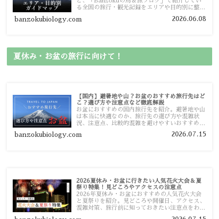
ど、「Banzokuの鳥＆旅ブログ」で紹介してい
る全国の旅行・観光記録をエリアや目的別に整理
しました。あなたが行きたい場所の情報を、この
2026.06.08
banzokubiology.com
ガイドマップからスムーズに見つけていただけま
す。
夏休み・お盆の旅行に向けて！
【国内】避暑地や山？お盆のおすすめ旅行先はど
こ？選び方や注意点など徹底解説
お盆におすすめの国内旅行先を紹介。避暑地や山
は本当に快適なのか、旅行先の選び方や混雑状
況、注意点、比較的混雑を避けやすいおすすめス
ポットまで旅行前に役立つ情報を詳しく解説しま
2026.07.15
banzokubiology.com
す。
2026夏休み・お盆に行きたい人気花火大会＆夏
祭り特集！見どころやアクセスの注意点
2026年夏休み・お盆におすすめの人気花火大会
と夏祭りを紹介。見どころや開催日、アクセス、
混雑対策、旅行前に知っておきたい注意点をわか
りやすく解説します。
2026.07.15