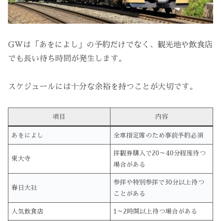
GWは「あをによし」の予約だけでなく、観光地や飲食店
でも長い待ち時間が発生します。
スケジュールには十分な余裕を持つことが大切です。
項目
内容
あをによし
全車指定席のため事前予約必須
拝観券購入で20～40分程度待つ
東大寺
場合がある
参拝や特別参拝で30分以上待つ
春日大社
ことがある
人気飲食店
1～2時間以上待つ場合がある