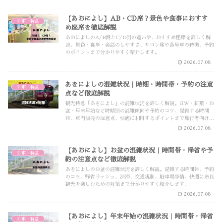
【あおによし】AB・CD席？景色や食事におすす
列車・特急
め座席を徹底解説
あおによしのA/B側とC/D側の違いや、おすすめ座席を詳しく解
説。景色・食事・会話のしやすさ、サロン席や各号車の特徴、予約
のポイントまで分かりやすく紹介します。
2026.07.08
あをによしの混雑状況｜時期・時間帯・予約の注意
列車・特急
点など徹底解説
観光特急「あをによし」の混雑状況を詳しく解説。GW・紅葉・お
盆・年末年始など時期別の混雑傾向や予約のコツ、混雑する時間
帯、車内販売の注意点、快適に利用するポイントまで旅行者向けに
わかりやすく紹介します。
2026.07.08
【あおによし】お盆の混雑状況｜時間帯・帰省や予
列車・特急
約の注意点など徹底解説
あをによしのお盆の混雑状況を詳しく解説。混雑する時間帯、予約
のコツ、帰省ラッシュ、渋滞、交通規制、駐車場事情、快適に奈良
観光を楽しむための対策まで分かりやすく紹介します。
2026.07.08
【あおによし】年末年始の混雑状況｜時間帯・帰省
列車・特急