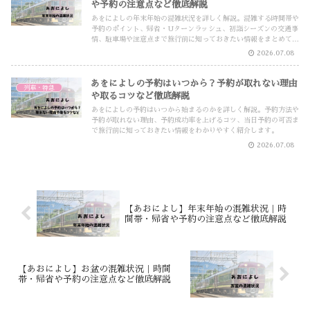
や予約の注意点など徹底解説
あをによしの年末年始の混雑状況を詳しく解説。混雑する時間帯や
予約のポイント、帰省・Uターンラッシュ、初詣シーズンの交通事
情、駐車場や注意点まで旅行前に知っておきたい情報をまとめてい
ます。
2026.07.08
あをによしの予約はいつから？予約が取れない理由
列車・特急
や取るコツなど徹底解説
あをによしの予約はいつから始まるのかを詳しく解説。予約方法や
予約が取れない理由、予約成功率を上げるコツ、当日予約の可否ま
で旅行前に知っておきたい情報をわかりやすく紹介します。
2026.07.08
【あおによし】年末年始の混雑状況｜時
間帯・帰省や予約の注意点など徹底解説
【あおによし】お盆の混雑状況｜時間
帯・帰省や予約の注意点など徹底解説