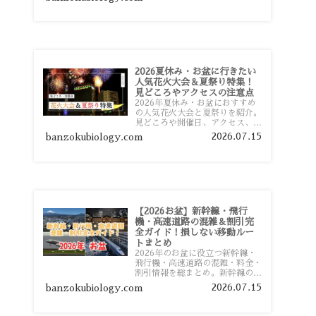
おすすめスポットまで旅行前に役
立つ情報を詳しく解説します。
2026夏休み・お盆に行きたい
人気花火大会＆夏祭り特集！
見どころやアクセスの注意点
2026年夏休み・お盆におすすめ
の人気花火大会と夏祭りを紹介。
見どころや開催日、アクセス、混
雑対策、旅行前に知っておきたい
2026.07.15
banzokubiology.com
注意点をわかりやすく解説しま
す。
【2026お盆】新幹線・飛行
機・高速道路の混雑＆割引完
全ガイド！損しない移動ルー
トまとめ
2026年のお盆に役立つ新幹線・
飛行機・高速道路の混雑・料金・
割引情報を総まとめ。新幹線の予
約や最繁忙期料金、飛行機を安く
2026.07.15
banzokubiology.com
予約するコツ、高速道路の休日割
引・深夜割引まで、損しない移動
方法を分かりやすく解説します。