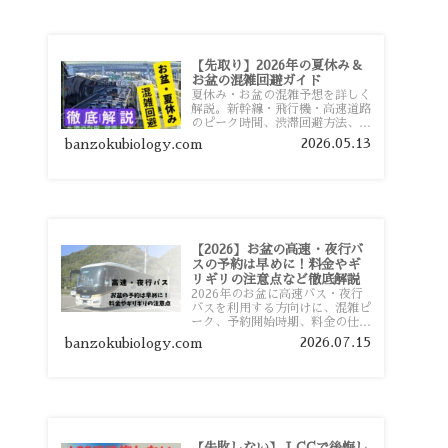
【先取り】2026年の夏休み＆
お盆の混雑回避ガイド
夏休み・お盆の混雑予想を詳しく
解説。新幹線・飛行機・高速道路
のピーク時間、渋滞回避方法、混
雑しやすい観光地、交通手段別の
2026.05.13
banzokubiology.com
特徴まで旅行者向けに分かりやす
く紹介します。
【2026】お盆の高速・夜行バ
スの予約は早めに！料金やギ
リギリの注意点など徹底解説
2026年のお盆に高速バス・夜行
バスを利用する方向けに、混雑ピ
ーク、予約開始時期、料金の仕組
み、キャンセル待ちのコツ、直前
2026.07.15
banzokubiology.com
予約の注意点まで詳しく解説しま
す。
【失敗しない】 LCCで後悔し