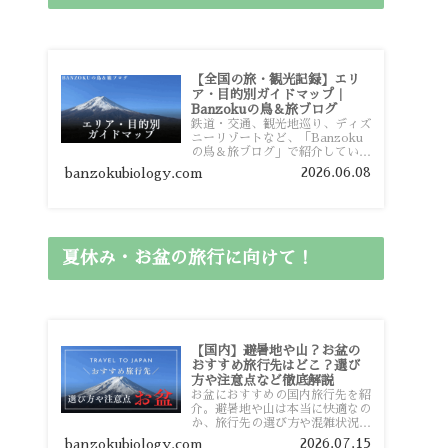
【全国の旅・観光記録】エリ
ア・目的別ガイドマップ｜
Banzokuの鳥＆旅ブログ
鉄道・交通、観光地巡り、ディズ
ニーリゾートなど、「Banzoku
の鳥＆旅ブログ」で紹介している
全国の旅行・観光記録をエリアや
2026.06.08
banzokubiology.com
目的別に整理しました。あなたが
行きたい場所の情報を、このガイ
ドマップからスムーズに見つけて
いただけます。
夏休み・お盆の旅行に向けて！
【国内】避暑地や山？お盆の
おすすめ旅行先はどこ？選び
方や注意点など徹底解説
お盆におすすめの国内旅行先を紹
介。避暑地や山は本当に快適なの
か、旅行先の選び方や混雑状況、
注意点、比較的混雑を避けやすい
2026.07.15
banzokubiology.com