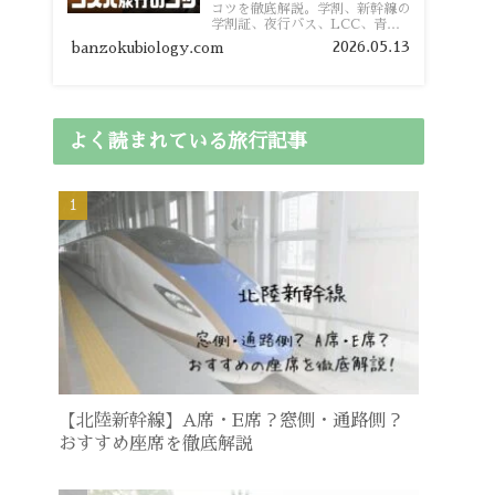
コツを徹底解説。学割、新幹線の
学割証、夜行バス、LCC、青春
18きっぷ、レンタカー割り勘な
2026.05.13
banzokubiology.com
ど、学生向けの節約旅行術を詳し
く紹介します。
よく読まれている旅行記事
【北陸新幹線】A席・E席？窓側・通路側？
おすすめ座席を徹底解説