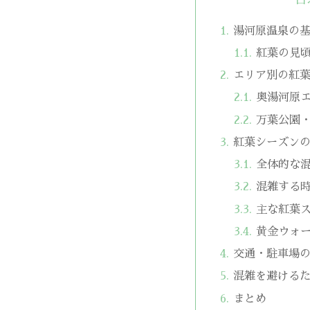
湯河原温泉の
紅葉の見
エリア別の紅
奥湯河原
万葉公園
紅葉シーズン
全体的な
混雑する
主な紅葉
黄金ウォ
交通・駐車場
混雑を避ける
まとめ