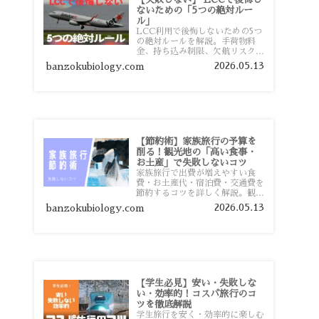
ないための「5つの絶対ルー
ル」
LCC利用で後悔しないための5つ
の絶対ルールを解説。手荷物料
金、持ち込み制限、欠航リスク、
時間厳守など、格安航空会社を利
2026.05.13
banzokubiology.com
用する前に知っておきたい注意点
を旅行者向けに詳しく紹介しま
す。
【節約術】家族旅行の予算を
削る！観光地の「高い食事・
お土産」で失敗しないコツ
家族旅行で出費が増えやすい食
費・お土産代・宿泊費・交通費を
節約するコツを詳しく解説。観光
地価格を避ける方法や、早割・ス
2026.05.13
banzokubiology.com
ーパー活用術、予算管理のポイン
トを紹介します。
【学生必見】安い・失敗しな
い・効率的！コスパ旅行のコ
ツを徹底解説
学生旅行を安く・効率的に楽しむ