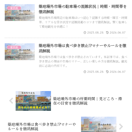
築地場外市場の駐車場の混雑状況｜時期・時間帯を
東京都
徹底解説
築地場外市場周辺の駐車場はいつ混む？混雑する時期・曜日・時間
帯、リアルな空き状況や混雑回避のコツまで徹底解説。賢く駐車し
て築地観光を快適に！
2025.08.28
2026.06.07
築地場外市場は食べ歩き禁止!?マナーやルールを徹
東京都
底解説
築地場外市場では食べ歩きが禁止されています。本記事では、食べ
歩き禁止の理由や市場のマナー、正しい楽しみ方を徹底解説。観光
前に必読の内容です。
2025.08.28
2026.06.07
築地場外市場の所要時間｜見どころ・滞
在の目安を徹底解説
築地場外市場は食べ歩き禁止!?マナーや
ルールを徹底解説