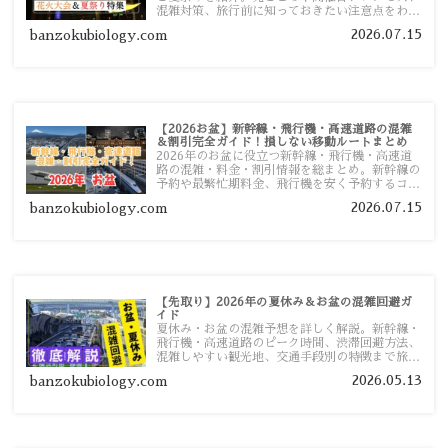
混雑対策、旅行前に知っておきたい注意点をわか
りやすく解説します。
2026.07.15
banzokubiology.com
【2026お盆】新幹線・飛行機・高速道路の混雑
＆割引完全ガイド！損しない移動ルートまとめ
2026年のお盆に役立つ新幹線・飛行機・高速道
路の混雑・料金・割引情報を総まとめ。新幹線の
予約や最繁忙期料金、飛行機を安く予約するコ
ツ、高速道路の休日割引・深夜割引まで、損しな
2026.07.15
banzokubiology.com
い移動方法を分かりやすく解説します。
【先取り】2026年の夏休み＆お盆の混雑回避ガ
イド
夏休み・お盆の混雑予想を詳しく解説。新幹線・
飛行機・高速道路のピーク時間、渋滞回避方法、
混雑しやすい観光地、交通手段別の特徴まで旅行
者向けに分かりやすく紹介します。
2026.05.13
banzokubiology.com