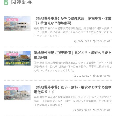
関連記事
【築地場外市場】GWの混雑状況｜待ち時間・休業
東京都
日の注意点など徹底解説
築地場外市場のGW混雑状況を徹底解説。待ち時間の目安や混雑ピ
ーク、休業日の注意点、効率よく楽しむコツまで旅行者向けにわか
りやすく紹介します。
2026.04.29
2026.06.07
築地場外市場の所要時間｜見どころ・滞在の目安を
東京都
徹底解説
築地場外市場の所要時間を徹底解説。サクッと観光からグルメや周
辺観光まで、目的別に滞在時間の目安を紹介。効率的に築地を楽し
むためのポイントもまとめました。
2025.08.27
2026.06.07
【築地場外市場】近い・無料・格安のおすすめ駐車
東京都
場徹底ガイド
築地場外市場周辺の駐車場選びで迷っていませんか？公式公営から
格安・予約制まで、近さ・料金・空き状況を徹底比較。用途別おす
すめ駐車場を詳細解説！
2025.08.28
2026.06.07