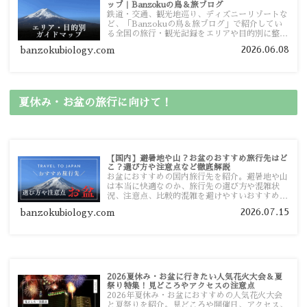
ップ｜Banzokuの鳥＆旅ブログ
鉄道・交通、観光地巡り、ディズニーリゾートな
ど、「Banzokuの鳥＆旅ブログ」で紹介してい
る全国の旅行・観光記録をエリアや目的別に整理
しました。あなたが行きたい場所の情報を、この
2026.06.08
banzokubiology.com
ガイドマップからスムーズに見つけていただけま
す。
夏休み・お盆の旅行に向けて！
【国内】避暑地や山？お盆のおすすめ旅行先はど
こ？選び方や注意点など徹底解説
お盆におすすめの国内旅行先を紹介。避暑地や山
は本当に快適なのか、旅行先の選び方や混雑状
況、注意点、比較的混雑を避けやすいおすすめス
ポットまで旅行前に役立つ情報を詳しく解説しま
2026.07.15
banzokubiology.com
す。
2026夏休み・お盆に行きたい人気花火大会＆夏
祭り特集！見どころやアクセスの注意点
2026年夏休み・お盆におすすめの人気花火大会
と夏祭りを紹介。見どころや開催日、アクセス、