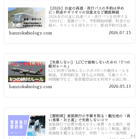
【2026】お盆の高速・夜行バスの予約は早め
に！料金やギリギリの注意点など徹底解説
2026年のお盆に高速バス・夜行バスを利用する
方向けに、混雑ピーク、予約開始時期、料金の仕
組み、キャンセル待ちのコツ、直前予約の注意点
まで詳しく解説します。
2026.07.15
banzokubiology.com
【失敗しない】 LCCで後悔しないための「5つの
絶対ルール」
LCC利用で後悔しないための5つの絶対ルールを
解説。手荷物料金、持ち込み制限、欠航リスク、
時間厳守など、格安航空会社を利用する前に知っ
ておきたい注意点を旅行者向けに詳しく紹介しま
2026.05.13
banzokubiology.com
す。
【節約術】家族旅行の予算を削る！観光地の「高
い食事・お土産」で失敗しないコツ
家族旅行で出費が増えやすい食費・お土産代・宿
泊費・交通費を節約するコツを詳しく解説。観光
地価格を避ける方法や、早割・スーパー活用術、
予算管理のポイントを紹介します。