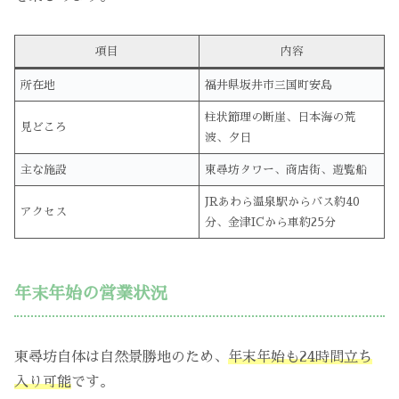
項目
内容
所在地
福井県坂井市三国町安島
柱状節理の断崖、日本海の荒
見どころ
波、夕日
主な施設
東尋坊タワー、商店街、遊覧船
JRあわら温泉駅からバス約40
アクセス
分、金津ICから車約25分
年末年始の営業状況
東尋坊自体は自然景勝地のため、
年末年始も24時間立ち
入り可能
です。