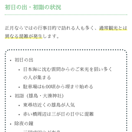
初日の出・初詣の状況
正月ならではの行事目的で訪れる人も多く、
通常観光とは
異なる混雑が発生
します。
初日の出
日本海に沈む雲間からのご来光を狙い多く
の人が集まる
駐車場は6:00頃から埋まり始める
初詣（雄島・大湊神社）
東尋坊近くの雄島が人気
赤い橋周辺は三が日の日中に混雑
除夜の鐘