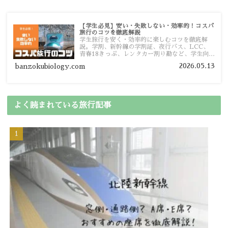
【学生必見】安い・失敗しない・効率的！コスパ
旅行のコツを徹底解説
学生旅行を安く・効率的に楽しむコツを徹底解
説。学割、新幹線の学割証、夜行バス、LCC、
青春18きっぷ、レンタカー割り勘など、学生向け
の節約旅行術を詳しく紹介します。
2026.05.13
banzokubiology.com
よく読まれている旅行記事