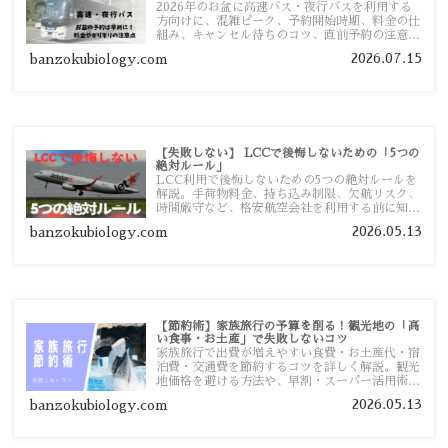
2026年のお盆に高速バス・夜行バスを利用する
方向けに、混雑ピーク、予約開始時期、料金の仕
組み、キャンセル待ちのコツ、直前予約の注意点
まで詳しく解説します。
2026.07.15
banzokubiology.com
【失敗しない】 LCCで後悔しないための「5つの
絶対ルール」
LCC利用で後悔しないための5つの絶対ルールを
解説。手荷物料金、持ち込み制限、欠航リスク、
時間厳守など、格安航空会社を利用する前に知っ
ておきたい注意点を旅行者向けに詳しく紹介しま
2026.05.13
banzokubiology.com
す。
【節約術】家族旅行の予算を削る！観光地の「高
い食事・お土産」で失敗しないコツ
家族旅行で出費が増えやすい食費・お土産代・宿
泊費・交通費を節約するコツを詳しく解説。観光
地価格を避ける方法や、早割・スーパー活用術、
予算管理のポイントを紹介します。
2026.05.13
banzokubiology.com