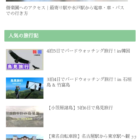
偕楽園へのアクセス｜最寄り駅や水戸駅から電車・車・バス
での行き方
人気の旅行記
4泊5日でバードウォッチング旅行 ! in韓国
3泊4日でバードウォッチング旅行 ! in 石垣
島 & 竹富島
【小笠原諸島】5泊6日で鳥見旅行
【東名自転車旅】名古屋駅から東京駅へ観