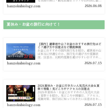
る全国の旅行・観光記録をエリアや目的別に整理
しました。あなたが行きたい場所の情報を、この
2026.06.08
banzokubiology.com
ガイドマップからスムーズに見つけていただけま
す。
夏休み・お盆の旅行に向けて！
【国内】避暑地や山？お盆のおすすめ旅行先はど
こ？選び方や注意点など徹底解説
お盆におすすめの国内旅行先を紹介。避暑地や山
は本当に快適なのか、旅行先の選び方や混雑状
況、注意点、比較的混雑を避けやすいおすすめス
ポットまで旅行前に役立つ情報を詳しく解説しま
2026.07.15
banzokubiology.com
す。
2026夏休み・お盆に行きたい人気花火大会＆夏
祭り特集！見どころやアクセスの注意点
2026年夏休み・お盆におすすめの人気花火大会
と夏祭りを紹介。見どころや開催日、アクセス、
混雑対策、旅行前に知っておきたい注意点をわか
りやすく解説します。
2026.07.15
banzokubiology.com