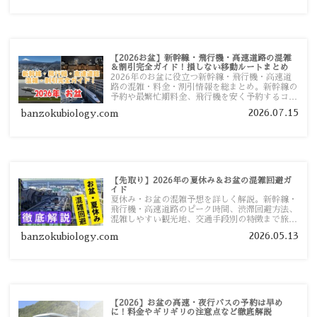
【2026お盆】新幹線・飛行機・高速道路の混雑
＆割引完全ガイド！損しない移動ルートまとめ
2026年のお盆に役立つ新幹線・飛行機・高速道
路の混雑・料金・割引情報を総まとめ。新幹線の
予約や最繁忙期料金、飛行機を安く予約するコ
ツ、高速道路の休日割引・深夜割引まで、損しな
2026.07.15
banzokubiology.com
い移動方法を分かりやすく解説します。
【先取り】2026年の夏休み＆お盆の混雑回避ガ
イド
夏休み・お盆の混雑予想を詳しく解説。新幹線・
飛行機・高速道路のピーク時間、渋滞回避方法、
混雑しやすい観光地、交通手段別の特徴まで旅行
者向けに分かりやすく紹介します。
2026.05.13
banzokubiology.com
【2026】お盆の高速・夜行バスの予約は早め
に！料金やギリギリの注意点など徹底解説