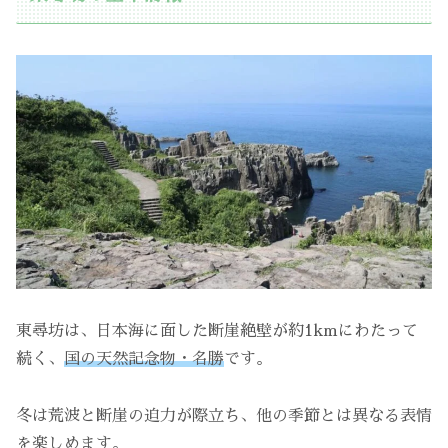
東尋坊は、日本海に面した断崖絶壁が約1kmにわたって
続く、
国の天然記念物・名勝
です。
冬は荒波と断崖の迫力が際立ち、他の季節とは異なる表情
を楽しめます。