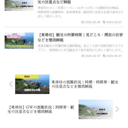
光の注意点など解説
東尋坊のカニ・紅葉シーズン（11月〜12月）の混雑状況を解説。
時間帯別の混雑傾向、駐車場事情、観光時の注意点を旅行者向けに
詳しく紹介します。
2026.02.08
2026.06.07
【東尋坊】観光の所要時間｜見どころ・滞在の目安
福井県
などを徹底解説
東尋坊観光の所要時間を徹底解説。見どころ別の滞在目安やモデル
プラン、短時間から半日観光まで旅行者向けに詳しく紹介します。
2026.02.07
2026.06.07
東尋坊の混雑状況｜時期・時間帯・観光
の注意点などを徹底解説
【東尋坊】GWの混雑状況｜時間帯・観
光の注意点などを徹底解説