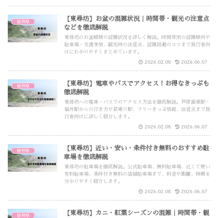
【東尋坊】お盆の混雑状況｜時間帯・観光の注意点
福井県
などを徹底解説
東尋坊のお盆期間の混雑状況を詳しく解説。時間帯別の混雑傾向や
駐車場・交通事情、観光時の注意点、混雑回避のコツまで旅行者向
けにわかりやすくまとめています。
2026.02.08
2026.06.07
【東尋坊】電車やバスでアクセス！お得なきっぷも
福井県
徹底解説
東尋坊への電車・バスでのアクセス方法を徹底解説。芦原温泉駅・
福井駅からの行き方や最寄り駅、フリーきっぷ情報、注意点まで旅
行者向けに詳しく紹介します。
2026.02.08
2026.06.07
【東尋坊】近い・安い・条件付き無料のおすすめ駐
福井県
車場を徹底解説
東尋坊の駐車場を徹底解説。公式駐車場、無料駐車場、近くて安い
有料駐車場、条件付き無料の店舗駐車場まで、料金や距離、特徴を
分かりやすく紹介します。
2026.02.08
2026.06.07
【東尋坊】カニ・紅葉シーズンの混雑｜時間帯・観
福井県