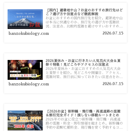
【国内】避暑地や山？お盆のおすすめ旅行先はど
こ？選び方や注意点など徹底解説
お盆におすすめの国内旅行先を紹介。避暑地や山
は本当に快適なのか、旅行先の選び方や混雑状
況、注意点、比較的混雑を避けやすいおすすめス
ポットまで旅行前に役立つ情報を詳しく解説しま
2026.07.15
banzokubiology.com
す。
2026夏休み・お盆に行きたい人気花火大会＆夏
祭り特集！見どころやアクセスの注意点
2026年夏休み・お盆におすすめの人気花火大会
と夏祭りを紹介。見どころや開催日、アクセス、
混雑対策、旅行前に知っておきたい注意点をわか
りやすく解説します。
2026.07.15
banzokubiology.com
【2026お盆】新幹線・飛行機・高速道路の混雑
＆割引完全ガイド！損しない移動ルートまとめ
2026年のお盆に役立つ新幹線・飛行機・高速道
路の混雑・料金・割引情報を総まとめ。新幹線の
予約や最繁忙期料金、飛行機を安く予約するコ