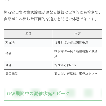
輝石安山岩の柱状節理が連なる景観は世界的にも希少で、
自然が生み出した圧倒的な迫力を間近で体感できます。
項目
内容
所在地
福井県坂井市三国町安島
柱状節理が続く断崖絶壁の景勝
特徴
地
高さ
海面から約25m
周辺施設
商店街、遊覧船、東尋坊タワー
GW期間中の混雑状況とピーク