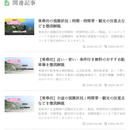
関連記事
東尋坊の混雑状況｜時期・時間帯・観光の注意点な
福井県
どを徹底解説
東尋坊の混雑状況を時期別・時間帯別に詳しく解説。ゴールデンウ
ィークや夏休みの混雑傾向、駐車場や遊覧船の注意点、混雑回避の
コツまで旅行者向けにまとめました。
2026.02.07
2026.06.07
【東尋坊】近い・安い・条件付き無料のおすすめ駐
福井県
車場を徹底解説
東尋坊の駐車場を徹底解説。公式駐車場、無料駐車場、近くて安い
有料駐車場、条件付き無料の店舗駐車場まで、料金や距離、特徴を
分かりやすく紹介します。
2026.02.08
2026.06.07
【東尋坊】お盆の混雑状況｜時間帯・観光の注意点
福井県
などを徹底解説
東尋坊のお盆期間の混雑状況を詳しく解説。時間帯別の混雑傾向や
駐車場・交通事情、観光時の注意点、混雑回避のコツまで旅行者向
けにわかりやすくまとめています。
2026.02.08
2026.06.07