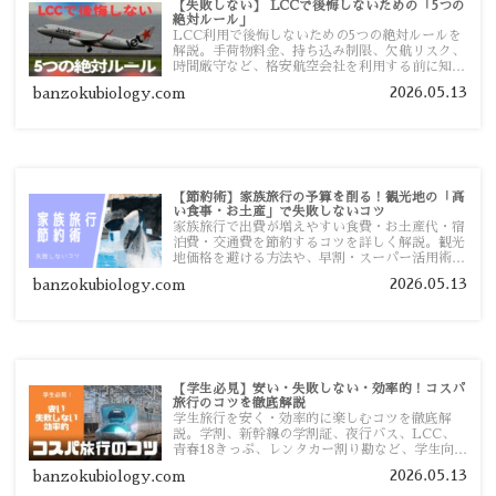
【失敗しない】 LCCで後悔しないための「5つの
絶対ルール」
LCC利用で後悔しないための5つの絶対ルールを
解説。手荷物料金、持ち込み制限、欠航リスク、
時間厳守など、格安航空会社を利用する前に知っ
ておきたい注意点を旅行者向けに詳しく紹介しま
2026.05.13
banzokubiology.com
す。
【節約術】家族旅行の予算を削る！観光地の「高
い食事・お土産」で失敗しないコツ
家族旅行で出費が増えやすい食費・お土産代・宿
泊費・交通費を節約するコツを詳しく解説。観光
地価格を避ける方法や、早割・スーパー活用術、
予算管理のポイントを紹介します。
2026.05.13
banzokubiology.com
【学生必見】安い・失敗しない・効率的！コスパ
旅行のコツを徹底解説
学生旅行を安く・効率的に楽しむコツを徹底解
説。学割、新幹線の学割証、夜行バス、LCC、
青春18きっぷ、レンタカー割り勘など、学生向け
の節約旅行術を詳しく紹介します。
2026.05.13
banzokubiology.com