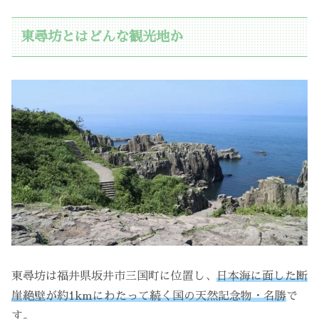
東尋坊とはどんな観光地か
東尋坊は福井県坂井市三国町に位置し、
日本海に面した断
崖絶壁が約1kmにわたって続く国の天然記念物・名勝
で
す。