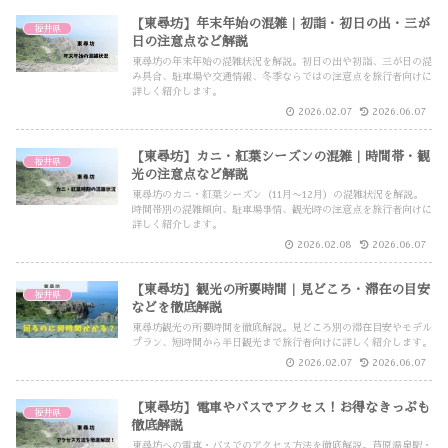
【東尋坊】年末年始の混雑｜初詣・初日の出・三が
福井県
日の注意点など解説
東尋坊の年末年始の混雑状況を解説。初日の出や初詣、三が日の混
み具合、駐車場や交通情報、冬季ならではの注意点を旅行者向けに
詳しく紹介します。
2026.02.07
2026.06.07
【東尋坊】カニ・紅葉シーズンの混雑｜時間帯・観
福井県
光の注意点など解説
東尋坊のカニ・紅葉シーズン（11月〜12月）の混雑状況を解説。
時間帯別の混雑傾向、駐車場事情、観光時の注意点を旅行者向けに
詳しく紹介します。
2026.02.08
2026.06.07
【東尋坊】観光の所要時間｜見どころ・滞在の目安
福井県
などを徹底解説
東尋坊観光の所要時間を徹底解説。見どころ別の滞在目安やモデル
プラン、短時間から半日観光まで旅行者向けに詳しく紹介します。
2026.02.07
2026.06.07
【東尋坊】電車やバスでアクセス！お得なきっぷも
福井県
徹底解説
東尋坊への電車・バスでのアクセス方法を徹底解説。芦原温泉駅・