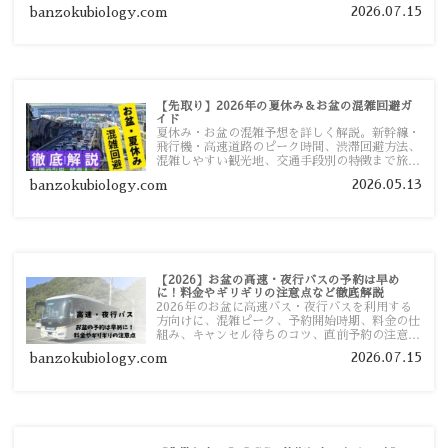
ツ、高速道路の休日割引・深夜割引まで、損しな
2026.07.15
banzokubiology.com
い移動方法を分かりやすく解説します。
【先取り】2026年の夏休み＆お盆の混雑回避ガ
イド
夏休み・お盆の混雑予想を詳しく解説。新幹線・
飛行機・高速道路のピーク時間、渋滞回避方法、
混雑しやすい観光地、交通手段別の特徴まで旅行
者向けに分かりやすく紹介します。
2026.05.13
banzokubiology.com
【2026】お盆の高速・夜行バスの予約は早め
に！料金やギリギリの注意点など徹底解説
2026年のお盆に高速バス・夜行バスを利用する
方向けに、混雑ピーク、予約開始時期、料金の仕
組み、キャンセル待ちのコツ、直前予約の注意点
まで詳しく解説します。
2026.07.15
banzokubiology.com