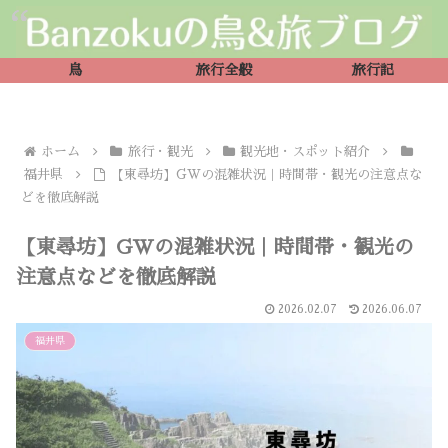
鳥
旅行全般
旅行記
ホーム
旅行・観光
観光地・スポット紹介
福井県
【東尋坊】GWの混雑状況｜時間帯・観光の注意点な
どを徹底解説
【東尋坊】GWの混雑状況｜時間帯・観光の
注意点などを徹底解説
2026.02.07
2026.06.07
福井県