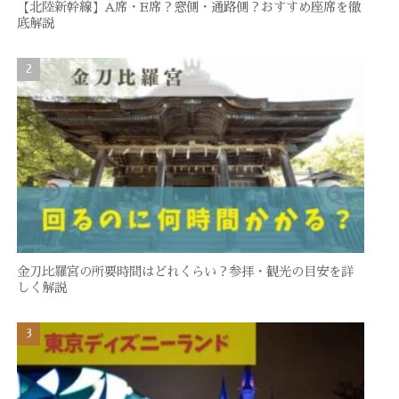
【北陸新幹線】A席・E席？窓側・通路側？おすすめ座席を徹
底解説
金刀比羅宮の所要時間はどれくらい？参拝・観光の目安を詳
しく解説