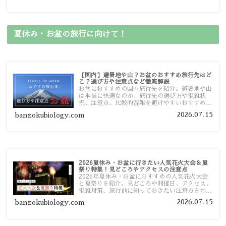
す。
夏休み・お盆の旅行に向けて！
【国内】避暑地や山？お盆のおすすめ旅行先はど
こ？選び方や注意点など徹底解説
お盆におすすめの国内旅行先を紹介。避暑地や山
は本当に快適なのか、旅行先の選び方や混雑状
況、注意点、比較的混雑を避けやすいおすすめス
ポットまで旅行前に役立つ情報を詳しく解説しま
2026.07.15
banzokubiology.com
す。
2026夏休み・お盆に行きたい人気花火大会＆夏
祭り特集！見どころやアクセスの注意点
2026年夏休み・お盆におすすめの人気花火大会
と夏祭りを紹介。見どころや開催日、アクセス、
混雑対策、旅行前に知っておきたい注意点をわか
りやすく解説します。
2026.07.15
banzokubiology.com