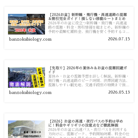
【2026お盆】新幹線・飛行機・高速道路の混雑
＆割引完全ガイド！損しない移動ルートまとめ
2026年のお盆に役立つ新幹線・飛行機・高速道
路の混雑・料金・割引情報を総まとめ。新幹線の
予約や最繁忙期料金、飛行機を安く予約するコ
ツ、高速道路の休日割引・深夜割引まで、損しな
2026.07.15
banzokubiology.com
い移動方法を分かりやすく解説します。
【先取り】2026年の夏休み＆お盆の混雑回避ガ
イド
夏休み・お盆の混雑予想を詳しく解説。新幹線・
飛行機・高速道路のピーク時間、渋滞回避方法、
混雑しやすい観光地、交通手段別の特徴まで旅行
者向けに分かりやすく紹介します。
2026.05.13
banzokubiology.com
【2026】お盆の高速・夜行バスの予約は早め
に！料金やギリギリの注意点など徹底解説
2026年のお盆に高速バス・夜行バスを利用する
方向けに、混雑ピーク、予約開始時期、料金の仕