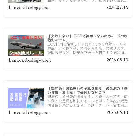
組み、キャンセル待ちのコツ、直前予約の注意点
まで詳しく解説します。
2026.07.15
banzokubiology.com
【失敗しない】 LCCで後悔しないための「5つの
絶対ルール」
LCC利用で後悔しないための5つの絶対ルールを
解説。手荷物料金、持ち込み制限、欠航リスク、
時間厳守など、格安航空会社を利用する前に知っ
ておきたい注意点を旅行者向けに詳しく紹介しま
2026.05.13
banzokubiology.com
す。
【節約術】家族旅行の予算を削る！観光地の「高
い食事・お土産」で失敗しないコツ
家族旅行で出費が増えやすい食費・お土産代・宿
泊費・交通費を節約するコツを詳しく解説。観光
地価格を避ける方法や、早割・スーパー活用術、
予算管理のポイントを紹介します。
2026.05.13
banzokubiology.com