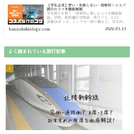
【学生必見】安い・失敗しない・効率的！コスパ
旅行のコツを徹底解説
学生旅行を安く・効率的に楽しむコツを徹底解
説。学割、新幹線の学割証、夜行バス、LCC、
青春18きっぷ、レンタカー割り勘など、学生向け
の節約旅行術を詳しく紹介します。
2026.05.13
banzokubiology.com
よく読まれている旅行記事