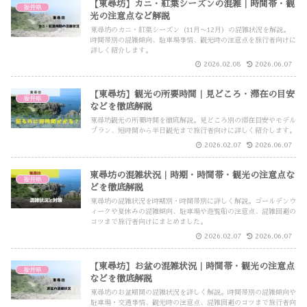
【東尋坊】カニ・紅葉シーズンの混雑｜時間帯・観
福井県
光の注意点など解説
東尋坊のカニ・紅葉シーズン（11月〜12月）の混雑状況を解説。
時間帯別の混雑傾向、駐車場事情、観光時の注意点を旅行者向けに
詳しく紹介します。
2026.02.08
2026.06.07
【東尋坊】観光の所要時間｜見どころ・滞在の目安
福井県
などを徹底解説
東尋坊観光の所要時間を徹底解説。見どころ別の滞在目安やモデル
プラン、短時間から半日観光まで旅行者向けに詳しく紹介します。
2026.02.07
2026.06.07
東尋坊の混雑状況｜時期・時間帯・観光の注意点な
福井県
どを徹底解説
東尋坊の混雑状況を時期別・時間帯別に詳しく解説。ゴールデンウ
ィークや夏休みの混雑傾向、駐車場や遊覧船の注意点、混雑回避の
コツまで旅行者向けにまとめました。
2026.02.07
2026.06.07
【東尋坊】お盆の混雑状況｜時間帯・観光の注意点
福井県
などを徹底解説
東尋坊のお盆期間の混雑状況を詳しく解説。時間帯別の混雑傾向や
駐車場・交通事情、観光時の注意点、混雑回避のコツまで旅行者向