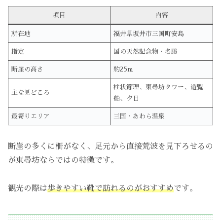
項目
内容
所在地
福井県坂井市三国町安島
指定
国の天然記念物・名勝
断崖の高さ
約25m
柱状節理、東尋坊タワー、遊覧
主な見どころ
船、夕日
最寄りエリア
三国・あわら温泉
断崖の多くに柵がなく、足元から直接荒波を見下ろせるの
が東尋坊ならではの特徴です。
観光の際は
歩きやすい靴で訪れるのがおすすめ
です。