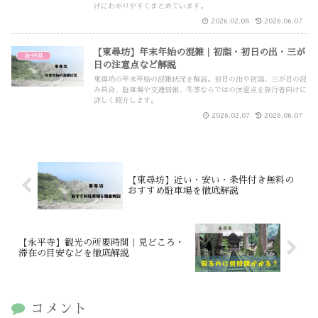
けにわかりやすくまとめています。
2026.02.08
2026.06.07
【東尋坊】年末年始の混雑｜初詣・初日の出・三が
福井県
日の注意点など解説
東尋坊の年末年始の混雑状況を解説。初日の出や初詣、三が日の混
み具合、駐車場や交通情報、冬季ならではの注意点を旅行者向けに
詳しく紹介します。
2026.02.07
2026.06.07
【東尋坊】近い・安い・条件付き無料の
おすすめ駐車場を徹底解説
【永平寺】観光の所要時間｜見どころ・
滞在の目安などを徹底解説
コメント