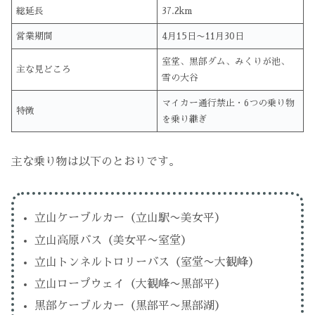
総延長
37.2km
営業期間
4月15日〜11月30日
室堂、黒部ダム、みくりが池、
主な見どころ
雪の大谷
マイカー通行禁止・6つの乗り物
特徴
を乗り継ぎ
主な乗り物は以下のとおりです。
立山ケーブルカー（立山駅〜美女平）
立山高原バス（美女平〜室堂）
立山トンネルトロリーバス（室堂〜大観峰）
立山ロープウェイ（大観峰〜黒部平）
黒部ケーブルカー（黒部平〜黒部湖）