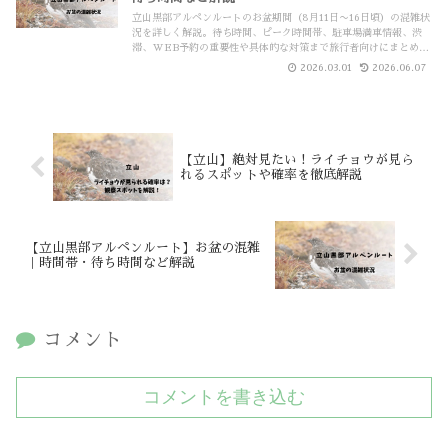
立山黒部アルペンルートのお盆期間（8月11日〜16日頃）の混雑状
況を詳しく解説。待ち時間、ピーク時間帯、駐車場満車情報、渋
滞、WEB予約の重要性や具体的な対策まで旅行者向けにまとめま
した。
2026.03.01
2026.06.07
【立山】絶対見たい！ライチョウが見ら
れるスポットや確率を徹底解説
【立山黒部アルペンルート】お盆の混雑
｜時間帯・待ち時間など解説
コメント
コメントを書き込む