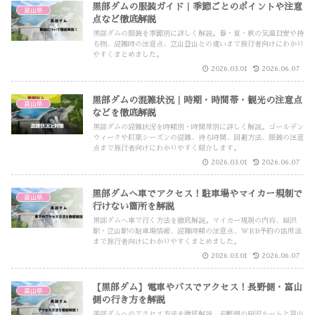
黒部ダムの服装ガイド｜季節ごとのポイントや注意
富山県
点など徹底解説
黒部ダムの服装を季節別に詳しく解説。春・夏・秋の気温目安や持
ち物、混雑時の注意点、立山登山との違いまで旅行者向けにわかり
やすくまとめました。
2026.03.01
2026.06.07
黒部ダムの混雑状況｜時期・時間帯・観光の注意点
富山県
などを徹底解説
黒部ダムの混雑状況を時期別・時間帯別に詳しく解説。ゴールデン
ウィークや紅葉シーズンの混雑、待ち時間、回避方法、服装の注意
点まで旅行者向けにわかりやすく紹介します。
2026.03.01
2026.06.07
黒部ダムへ車でアクセス！駐車場やマイカー規制で
富山県
行けない箇所を解説
黒部ダムへ車で行く方法を徹底解説。マイカー規制の内容、扇沢
駅・立山駅の駐車場情報、混雑時期の注意点、WEB予約の活用法
まで旅行者向けにわかりやすくまとめました。
2026.03.01
2026.06.07
【黒部ダム】電車やバスでアクセス！長野側・富山
富山県
側の行き方を解説
黒部ダムへのアクセス方法を徹底解説。長野側の扇沢ルートと富山