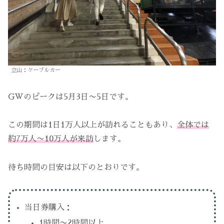
立山：ケーブルカー
GWのピークは5月3日〜5日です。
この期間は1日1万人以上が訪れることもあり、
全体では
約7万人〜10万人が来訪
します。
待ち時間の目安は以下のとおりです。
当日券購入：
1時間〜2時間以上