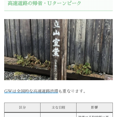
高速道路の帰省・Uターンピーク
GWは全国的な高速道路渋滞
も重なります。
区分
主な日程
影響