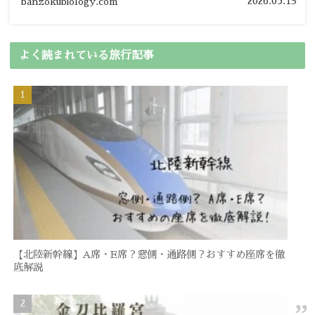
2026.05.13
banzokubiology.com
よく読まれている旅行記事
【北陸新幹線】A席・E席？窓側・通路側？おすすめ座席を徹
底解説