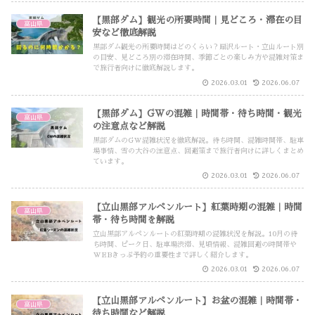
【黒部ダム】観光の所要時間｜見どころ・滞在の目
富山県
安など徹底解説
黒部ダム観光の所要時間はどのくらい？扇沢ルート・立山ルート別
の目安、見どころ別の滞在時間、季節ごとの楽しみ方や混雑対策ま
で旅行者向けに徹底解説します。
2026.03.01
2026.06.07
【黒部ダム】GWの混雑｜時間帯・待ち時間・観光
富山県
の注意点など解説
黒部ダムのGW混雑状況を徹底解説。待ち時間、混雑時間帯、駐車
場事情、雪の大谷の注意点、回避策まで旅行者向けに詳しくまとめ
ています。
2026.03.01
2026.06.07
【立山黒部アルペンルート】紅葉時期の混雑｜時間
富山県
帯・待ち時間を解説
立山黒部アルペンルートの紅葉時期の混雑状況を解説。10月の待
ち時間、ピーク日、駐車場渋滞、見頃情報、混雑回避の時間帯や
WEBきっぷ予約の重要性まで詳しく紹介します。
2026.03.01
2026.06.07
【立山黒部アルペンルート】お盆の混雑｜時間帯・
富山県
待ち時間など解説