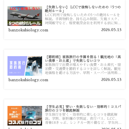
【失敗しない】 LCCで後悔しないための「5つの
絶対ルール」
LCC利用で後悔しないための5つの絶対ルールを
解説。手荷物料金、持ち込み制限、欠航リスク、
時間厳守など、格安航空会社を利用する前に知っ
ておきたい注意点を旅行者向けに詳しく紹介しま
2026.05.13
banzokubiology.com
す。
【節約術】家族旅行の予算を削る！観光地の「高
い食事・お土産」で失敗しないコツ
家族旅行で出費が増えやすい食費・お土産代・宿
泊費・交通費を節約するコツを詳しく解説。観光
地価格を避ける方法や、早割・スーパー活用術、
予算管理のポイントを紹介します。
2026.05.13
banzokubiology.com
【学生必見】安い・失敗しない・効率的！コスパ
旅行のコツを徹底解説
学生旅行を安く・効率的に楽しむコツを徹底解
説。学割、新幹線の学割証、夜行バス、LCC、
青春18きっぷ、レンタカー割り勘など、学生向け
の節約旅行術を詳しく紹介します。