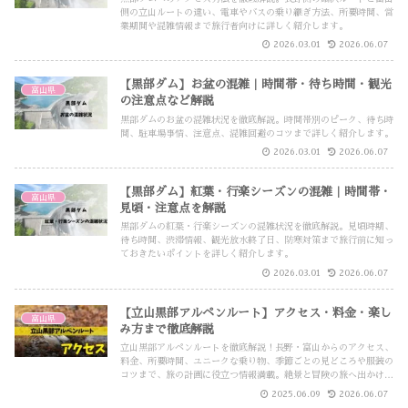
側の立山ルートの違い、電車やバスの乗り継ぎ方法、所要時間、営
業期間や混雑情報まで旅行者向けに詳しく紹介します。
2026.03.01
2026.06.07
【黒部ダム】お盆の混雑｜時間帯・待ち時間・観光
富山県
の注意点など解説
黒部ダムのお盆の混雑状況を徹底解説。時間帯別のピーク、待ち時
間、駐車場事情、注意点、混雑回避のコツまで詳しく紹介します。
2026.03.01
2026.06.07
【黒部ダム】紅葉・行楽シーズンの混雑｜時間帯・
富山県
見頃・注意点を解説
黒部ダムの紅葉・行楽シーズンの混雑状況を徹底解説。見頃時期、
待ち時間、渋滞情報、観光放水終了日、防寒対策まで旅行前に知っ
ておきたいポイントを詳しく紹介します。
2026.03.01
2026.06.07
【立山黒部アルペンルート】アクセス・料金・楽し
富山県
み方まで徹底解説
立山黒部アルペンルートを徹底解説！長野・富山からのアクセス、
料金、所要時間、ユニークな乗り物、季節ごとの見どころや服装の
コツまで、旅の計画に役立つ情報満載。絶景と冒険の旅へ出かけよ
う。
2025.06.09
2026.06.07