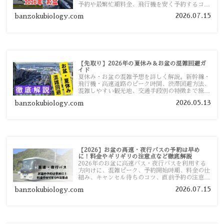
予約や最繁忙期料金、飛行機を安く予約するコ
ツ、高速道路の休日割引・深夜割引まで、損しな
2026.07.15
banzokubiology.com
い移動方法を分かりやすく解説します。
【先取り】2026年の夏休み＆お盆の混雑回避ガ
イド
夏休み・お盆の混雑予想を詳しく解説。新幹線・
飛行機・高速道路のピーク時間、渋滞回避方法、
混雑しやすい観光地、交通手段別の特徴まで旅行
者向けに分かりやすく紹介します。
2026.05.13
banzokubiology.com
【2026】お盆の高速・夜行バスの予約は早め
に！料金やギリギリの注意点など徹底解説
2026年のお盆に高速バス・夜行バスを利用する
方向けに、混雑ピーク、予約開始時期、料金の仕
組み、キャンセル待ちのコツ、直前予約の注意点
まで詳しく解説します。
2026.07.15
banzokubiology.com