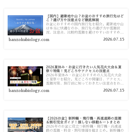
【国内】避暑地や山？お盆のおすすめ旅行先はど
こ？選び方や注意点など徹底解説
お盆におすすめの国内旅行先を紹介。避暑地や山
は本当に快適なのか、旅行先の選び方や混雑状
況、注意点、比較的混雑を避けやすいおすすめス
ポットまで旅行前に役立つ情報を詳しく解説しま
2026.07.15
banzokubiology.com
す。
2026夏休み・お盆に行きたい人気花火大会＆夏
祭り特集！見どころやアクセスの注意点
2026年夏休み・お盆におすすめの人気花火大会
と夏祭りを紹介。見どころや開催日、アクセス、
混雑対策、旅行前に知っておきたい注意点をわか
りやすく解説します。
2026.07.15
banzokubiology.com
【2026お盆】新幹線・飛行機・高速道路の混雑
＆割引完全ガイド！損しない移動ルートまとめ
2026年のお盆に役立つ新幹線・飛行機・高速道
路の混雑・料金・割引情報を総まとめ。新幹線の