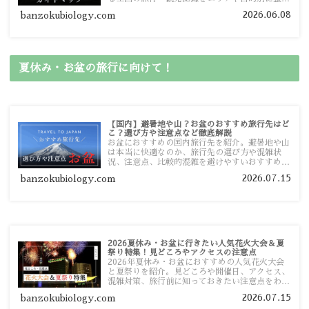
しました。あなたが行きたい場所の情報を、この
2026.06.08
banzokubiology.com
ガイドマップからスムーズに見つけていただけま
す。
夏休み・お盆の旅行に向けて！
【国内】避暑地や山？お盆のおすすめ旅行先はど
こ？選び方や注意点など徹底解説
お盆におすすめの国内旅行先を紹介。避暑地や山
は本当に快適なのか、旅行先の選び方や混雑状
況、注意点、比較的混雑を避けやすいおすすめス
ポットまで旅行前に役立つ情報を詳しく解説しま
2026.07.15
banzokubiology.com
す。
2026夏休み・お盆に行きたい人気花火大会＆夏
祭り特集！見どころやアクセスの注意点
2026年夏休み・お盆におすすめの人気花火大会
と夏祭りを紹介。見どころや開催日、アクセス、
混雑対策、旅行前に知っておきたい注意点をわか
りやすく解説します。
2026.07.15
banzokubiology.com