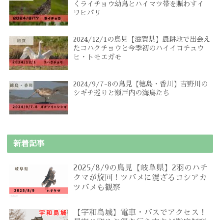
くライチョウ幼鳥とハイマツ帯を賑わすイ
ワヒバリ
2024/12/1の鳥見【滋賀県】農耕地で出会え
たコハクチョウと今季初のハイイロチュウ
ヒ・トモエガモ
2024/9/7-8の鳥見【徳島・香川】吉野川の
シギチ巡りと瀬戸内の海鳥たち
新着記事
2025/8/9の鳥見【岐阜県】2羽のハチ
クマが旋回！ツバメに混ざるコシアカ
ツバメも観察
【宇和島城】電車・バスでアクセス！