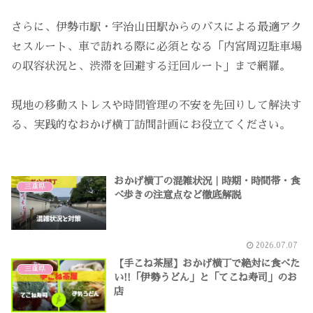
さらに、伊勢市駅・宇治山田駅からのバスによる最適アク
セスルート、車で訪れる際に必須となる「内宮周辺駐車場
の収容状況と、渋滞を回避する迂回ルート」まで網羅。
現地の移動ストレスや時間管理の不安を先回りして解決す
る、実践的なおかげ横丁訪問計画にお役立てください。
おかげ横丁の混雑状況｜時期・時間帯・食
三重県
べ歩きの注意点など徹底解説
2026.07.07
【手こね茶屋】おかげ横丁で絶対に食べた
三重県
い!!「伊勢うどん」と「てこね寿司」のお
店