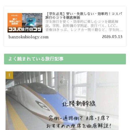
【学生必見】安い・失敗しない・効率的！コスパ
旅行のコツを徹底解説
学生旅行を安く・効率的に楽しむコツを徹底解
説。学割、新幹線の学割証、夜行バス、LCC、
青春18きっぷ、レンタカー割り勘など、学生向け
の節約旅行術を詳しく紹介します。
2026.05.13
banzokubiology.com
よく読まれている旅行記事