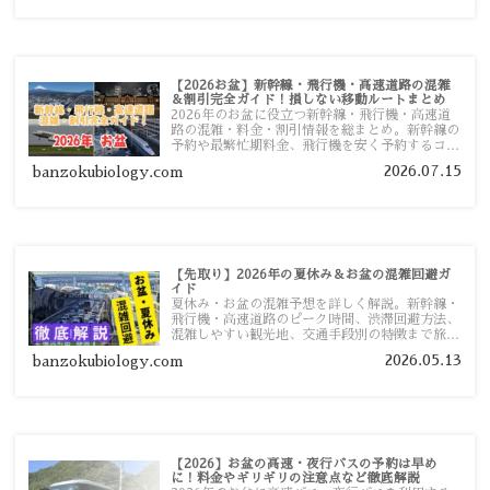
【2026お盆】新幹線・飛行機・高速道路の混雑
＆割引完全ガイド！損しない移動ルートまとめ
2026年のお盆に役立つ新幹線・飛行機・高速道
路の混雑・料金・割引情報を総まとめ。新幹線の
予約や最繁忙期料金、飛行機を安く予約するコ
ツ、高速道路の休日割引・深夜割引まで、損しな
2026.07.15
banzokubiology.com
い移動方法を分かりやすく解説します。
【先取り】2026年の夏休み＆お盆の混雑回避ガ
イド
夏休み・お盆の混雑予想を詳しく解説。新幹線・
飛行機・高速道路のピーク時間、渋滞回避方法、
混雑しやすい観光地、交通手段別の特徴まで旅行
者向けに分かりやすく紹介します。
2026.05.13
banzokubiology.com
【2026】お盆の高速・夜行バスの予約は早め
に！料金やギリギリの注意点など徹底解説