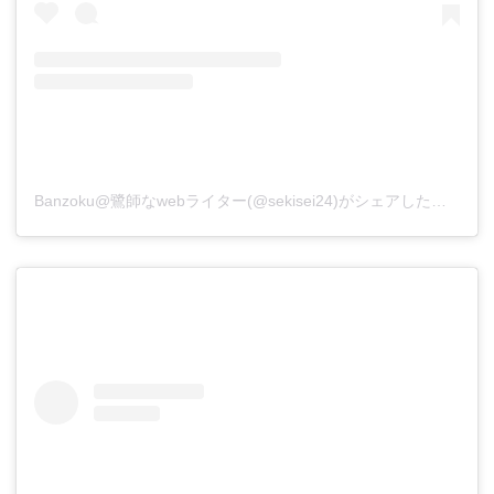
Banzoku@鷺師なwebライター(@sekisei24)がシェアした投稿