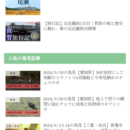
【旅行記】北近畿旅1日目｜敦賀の桜と歴史
に触れ、春の北近畿旅が開幕
人気の鳥見記事
2024/9/18の鳥見【愛知県】MF池初にして
奇跡のコウノトリ6羽集結と今季見納めのチ
ュウサギ
2024/9/20の鳥見【愛知県】地上で狩りの練
習に励むチュウヒ幼鳥と防波堤のキアシシ
ギ
2024/6/13,14の鳥見【三重・奈良】青蓮寺