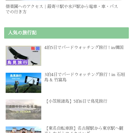
偕楽園へのアクセス｜最寄り駅や水戸駅から電車・車・バス
での行き方
人気の旅行記
4泊5日でバードウォッチング旅行 ! in韓国
3泊4日でバードウォッチング旅行 ! in 石垣
島 & 竹富島
【小笠原諸島】5泊6日で鳥見旅行
【東名自転車旅】名古屋駅から東京駅へ観