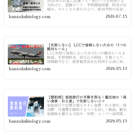
2026年のお盆に高速バス・夜行バスを利用する
方向けに、混雑ピーク、予約開始時期、料金の仕
組み、キャンセル待ちのコツ、直前予約の注意点
まで詳しく解説します。
2026.07.15
banzokubiology.com
【失敗しない】 LCCで後悔しないための「5つの
絶対ルール」
LCC利用で後悔しないための5つの絶対ルールを
解説。手荷物料金、持ち込み制限、欠航リスク、
時間厳守など、格安航空会社を利用する前に知っ
ておきたい注意点を旅行者向けに詳しく紹介しま
2026.05.13
banzokubiology.com
す。
【節約術】家族旅行の予算を削る！観光地の「高
い食事・お土産」で失敗しないコツ
家族旅行で出費が増えやすい食費・お土産代・宿
泊費・交通費を節約するコツを詳しく解説。観光
地価格を避ける方法や、早割・スーパー活用術、
予算管理のポイントを紹介します。
2026.05.13
banzokubiology.com