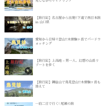
光しながらサイクリング
【旅行記】名古屋から出発!!下道で西日本旅
in 山口県
愛知から日帰り登山!!木曽駒ヶ岳でバードウ
ォッチング
【旅行記】上高地 – 男一人、幻想の山岳リ
ゾートを歩く
【旅行記】御嶽山で鳥見登山!!木曽駒ヶ岳も
添えて
一泊二日で行く! 尾瀬の旅