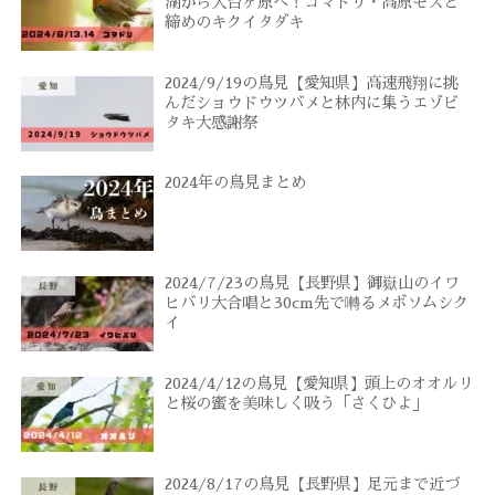
湖から大台ヶ原へ！コマドリ・高原モズと
締めのキクイタダキ
2024/9/19の鳥見【愛知県】高速飛翔に挑
んだショウドウツバメと林内に集うエゾビ
タキ大感謝祭
2024年の鳥見まとめ
2024/7/23の鳥見【長野県】御嶽山のイワ
ヒバリ大合唱と30cm先で囀るメボソムシク
イ
2024/4/12の鳥見【愛知県】頭上のオオルリ
と桜の蜜を美味しく吸う「さくひよ」
2024/8/17の鳥見【長野県】足元まで近づ