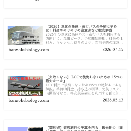
【2026】お盆の高速・夜行バスの予約は早め
に！料金やギリギリの注意点など徹底解説
2026年のお盆に高速バス・夜行バスを利用する
方向けに、混雑ピーク、予約開始時期、料金の仕
組み、キャンセル待ちのコツ、直前予約の注意点
まで詳しく解説します。
2026.07.15
banzokubiology.com
【失敗しない】 LCCで後悔しないための「5つの
絶対ルール」
LCC利用で後悔しないための5つの絶対ルールを
解説。手荷物料金、持ち込み制限、欠航リスク、
時間厳守など、格安航空会社を利用する前に知っ
ておきたい注意点を旅行者向けに詳しく紹介しま
2026.05.13
banzokubiology.com
す。
【節約術】家族旅行の予算を削る！観光地の「高