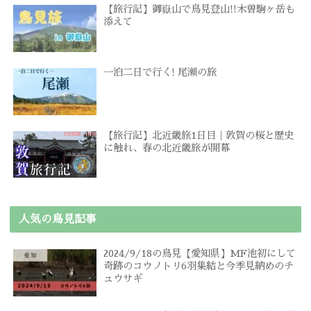
【旅行記】御嶽山で鳥見登山!!木曽駒ヶ岳も
添えて
一泊二日で行く! 尾瀬の旅
【旅行記】北近畿旅1日目｜敦賀の桜と歴史
に触れ、春の北近畿旅が開幕
人気の鳥見記事
2024/9/18の鳥見【愛知県】MF池初にして
奇跡のコウノトリ6羽集結と今季見納めのチ
ュウサギ