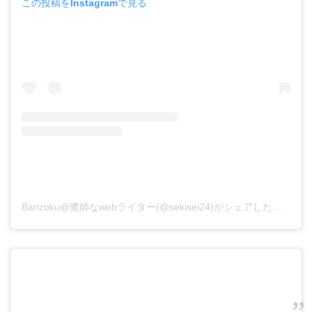
この投稿をInstagramで見る
Banzoku@鷺師なwebライター(@sekisei24)がシェアした投稿