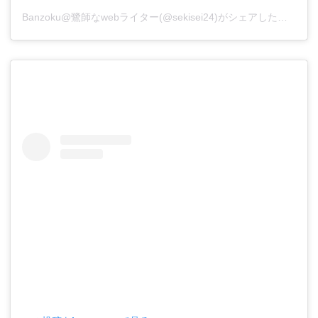
Banzoku@鷺師なwebライター(@sekisei24)がシェアした投稿