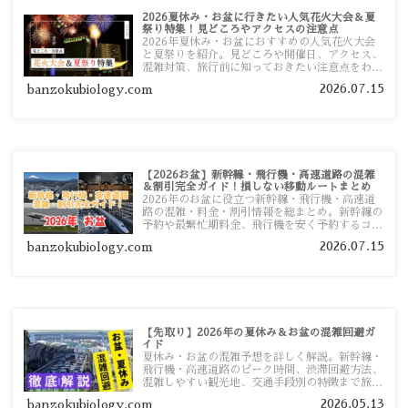
2026夏休み・お盆に行きたい人気花火大会＆夏
祭り特集！見どころやアクセスの注意点
2026年夏休み・お盆におすすめの人気花火大会
と夏祭りを紹介。見どころや開催日、アクセス、
混雑対策、旅行前に知っておきたい注意点をわか
りやすく解説します。
2026.07.15
banzokubiology.com
【2026お盆】新幹線・飛行機・高速道路の混雑
＆割引完全ガイド！損しない移動ルートまとめ
2026年のお盆に役立つ新幹線・飛行機・高速道
路の混雑・料金・割引情報を総まとめ。新幹線の
予約や最繁忙期料金、飛行機を安く予約するコ
ツ、高速道路の休日割引・深夜割引まで、損しな
2026.07.15
banzokubiology.com
い移動方法を分かりやすく解説します。
【先取り】2026年の夏休み＆お盆の混雑回避ガ
イド
夏休み・お盆の混雑予想を詳しく解説。新幹線・
飛行機・高速道路のピーク時間、渋滞回避方法、
混雑しやすい観光地、交通手段別の特徴まで旅行
者向けに分かりやすく紹介します。
2026.05.13
banzokubiology.com