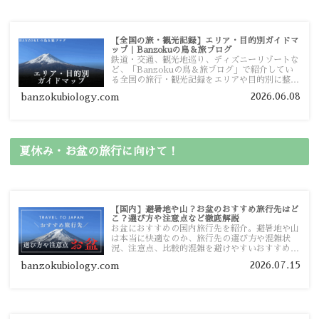
【全国の旅・観光記録】エリア・目的別ガイドマ
ップ｜Banzokuの鳥＆旅ブログ
鉄道・交通、観光地巡り、ディズニーリゾートな
ど、「Banzokuの鳥＆旅ブログ」で紹介してい
る全国の旅行・観光記録をエリアや目的別に整理
しました。あなたが行きたい場所の情報を、この
2026.06.08
banzokubiology.com
ガイドマップからスムーズに見つけていただけま
す。
夏休み・お盆の旅行に向けて！
【国内】避暑地や山？お盆のおすすめ旅行先はど
こ？選び方や注意点など徹底解説
お盆におすすめの国内旅行先を紹介。避暑地や山
は本当に快適なのか、旅行先の選び方や混雑状
況、注意点、比較的混雑を避けやすいおすすめス
ポットまで旅行前に役立つ情報を詳しく解説しま
2026.07.15
banzokubiology.com
す。