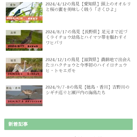
2024/4/12の鳥見【愛知県】頭上のオオルリ
と桜の蜜を美味しく吸う「さくひよ」
2024/8/17の鳥見【長野県】足元まで近づ
くライチョウ幼鳥とハイマツ帯を賑わすイ
ワヒバリ
2024/12/1の鳥見【滋賀県】農耕地で出会え
たコハクチョウと今季初のハイイロチュウ
ヒ・トモエガモ
2024/9/7-8の鳥見【徳島・香川】吉野川の
シギチ巡りと瀬戸内の海鳥たち
新着記事