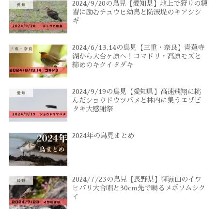
2024/9/20の鳥見【愛知県】地上で狩りの練
習に励むチュウヒ幼鳥と防波堤のキアシシ
ギ
2024/6/13,14の鳥見【三重・奈良】青蓮寺
湖から大台ヶ原へ！コマドリ・高原モズと
締めのキクイタダキ
2024/9/19の鳥見【愛知県】高速飛翔に挑
んだショウドウツバメと林内に集うエゾビ
タキ大感謝祭
2024年の鳥見まとめ
2024/7/23の鳥見【長野県】御嶽山のイワ
ヒバリ大合唱と30cm先で囀るメボソムシク
イ