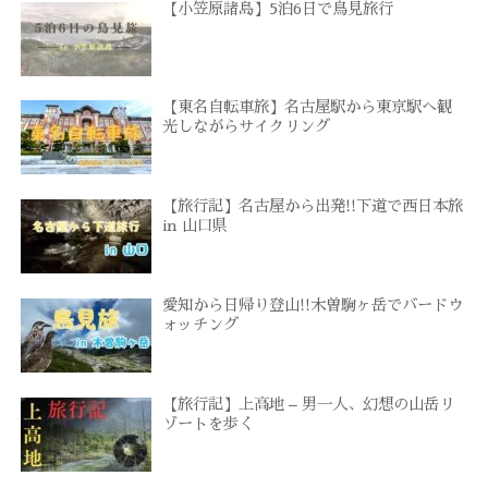
【小笠原諸島】5泊6日で鳥見旅行
【東名自転車旅】名古屋駅から東京駅へ観
光しながらサイクリング
【旅行記】名古屋から出発!!下道で西日本旅
in 山口県
愛知から日帰り登山!!木曽駒ヶ岳でバードウ
ォッチング
【旅行記】上高地 – 男一人、幻想の山岳リ
ゾートを歩く