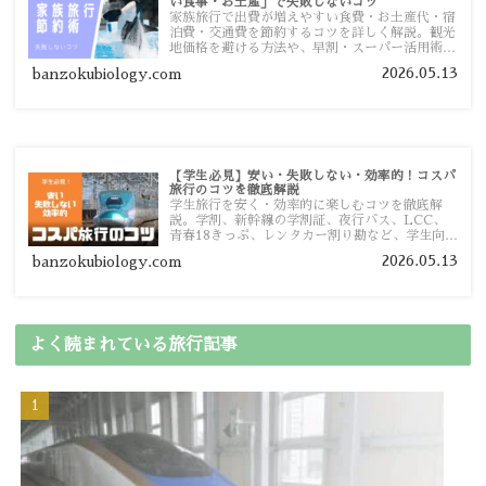
い食事・お土産」で失敗しないコツ
家族旅行で出費が増えやすい食費・お土産代・宿
泊費・交通費を節約するコツを詳しく解説。観光
地価格を避ける方法や、早割・スーパー活用術、
予算管理のポイントを紹介します。
2026.05.13
banzokubiology.com
【学生必見】安い・失敗しない・効率的！コスパ
旅行のコツを徹底解説
学生旅行を安く・効率的に楽しむコツを徹底解
説。学割、新幹線の学割証、夜行バス、LCC、
青春18きっぷ、レンタカー割り勘など、学生向け
の節約旅行術を詳しく紹介します。
2026.05.13
banzokubiology.com
よく読まれている旅行記事