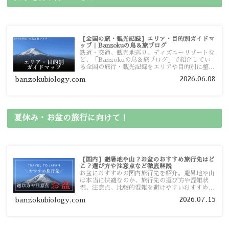
【全国の旅・観光記録】エリア・目的別ガイドマ
ップ｜Banzokuの鳥＆旅ブログ
鉄道・交通、観光地巡り、ディズニーリゾートな
ど、「Banzokuの鳥＆旅ブログ」で紹介してい
る全国の旅行・観光記録をエリアや目的別に整理
しました。あなたが行きたい場所の情報を、この
2026.06.08
banzokubiology.com
ガイドマップからスムーズに見つけていただけま
す。
夏休み・お盆の旅行に向けて！
【国内】避暑地や山？お盆のおすすめ旅行先はど
こ？選び方や注意点など徹底解説
お盆におすすめの国内旅行先を紹介。避暑地や山
は本当に快適なのか、旅行先の選び方や混雑状
況、注意点、比較的混雑を避けやすいおすすめス
ポットまで旅行前に役立つ情報を詳しく解説しま
2026.07.15
banzokubiology.com
す。