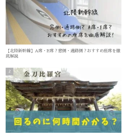
【北陸新幹線】A席・E席？窓側・通路側？おすすめ座席を徹
底解説