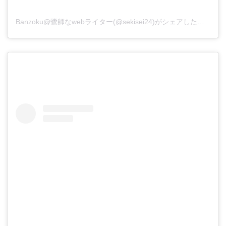
Banzoku@鷺師なwebライター(@sekisei24)がシェアした投稿