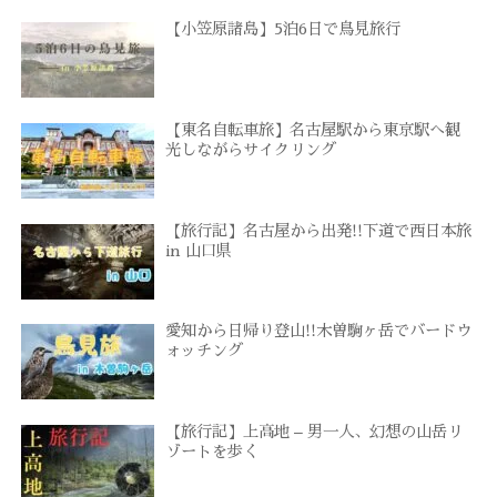
【小笠原諸島】5泊6日で鳥見旅行
【東名自転車旅】名古屋駅から東京駅へ観
光しながらサイクリング
【旅行記】名古屋から出発!!下道で西日本旅
in 山口県
愛知から日帰り登山!!木曽駒ヶ岳でバードウ
ォッチング
【旅行記】上高地 – 男一人、幻想の山岳リ
ゾートを歩く