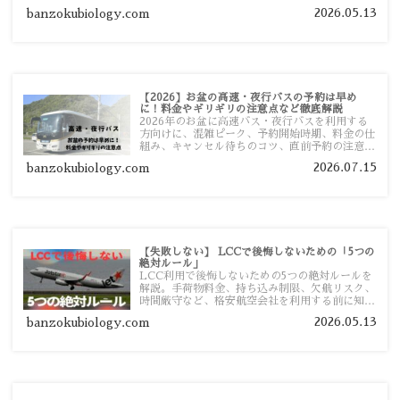
者向けに分かりやすく紹介します。
2026.05.13
banzokubiology.com
【2026】お盆の高速・夜行バスの予約は早め
に！料金やギリギリの注意点など徹底解説
2026年のお盆に高速バス・夜行バスを利用する
方向けに、混雑ピーク、予約開始時期、料金の仕
組み、キャンセル待ちのコツ、直前予約の注意点
まで詳しく解説します。
2026.07.15
banzokubiology.com
【失敗しない】 LCCで後悔しないための「5つの
絶対ルール」
LCC利用で後悔しないための5つの絶対ルールを
解説。手荷物料金、持ち込み制限、欠航リスク、
時間厳守など、格安航空会社を利用する前に知っ
ておきたい注意点を旅行者向けに詳しく紹介しま
2026.05.13
banzokubiology.com
す。