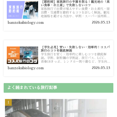
【節約術】家族旅行の予算を削る！観光地の「高
い食事・お土産」で失敗しないコツ
家族旅行で出費が増えやすい食費・お土産代・宿
泊費・交通費を節約するコツを詳しく解説。観光
地価格を避ける方法や、早割・スーパー活用術、
予算管理のポイントを紹介します。
2026.05.13
banzokubiology.com
【学生必見】安い・失敗しない・効率的！コスパ
旅行のコツを徹底解説
学生旅行を安く・効率的に楽しむコツを徹底解
説。学割、新幹線の学割証、夜行バス、LCC、
青春18きっぷ、レンタカー割り勘など、学生向け
の節約旅行術を詳しく紹介します。
2026.05.13
banzokubiology.com
よく読まれている旅行記事