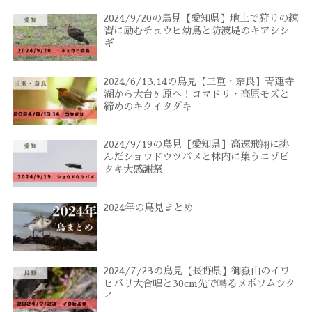
2024/9/20の鳥見【愛知県】地上で狩りの練
習に励むチュウヒ幼鳥と防波堤のキアシシ
ギ
2024/6/13,14の鳥見【三重・奈良】青蓮寺
湖から大台ヶ原へ！コマドリ・高原モズと
締めのキクイタダキ
2024/9/19の鳥見【愛知県】高速飛翔に挑
んだショウドウツバメと林内に集うエゾビ
タキ大感謝祭
2024年の鳥見まとめ
2024/7/23の鳥見【長野県】御嶽山のイワ
ヒバリ大合唱と30cm先で囀るメボソムシク
イ