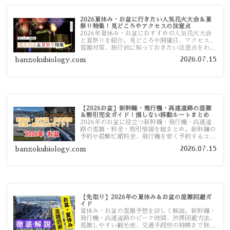
2026夏休み・お盆に行きたい人気花火大会＆夏
祭り特集！見どころやアクセスの注意点
2026年夏休み・お盆におすすめの人気花火大会
と夏祭りを紹介。見どころや開催日、アクセス、
混雑対策、旅行前に知っておきたい注意点をわか
りやすく解説します。
2026.07.15
banzokubiology.com
【2026お盆】新幹線・飛行機・高速道路の混雑
＆割引完全ガイド！損しない移動ルートまとめ
2026年のお盆に役立つ新幹線・飛行機・高速道
路の混雑・料金・割引情報を総まとめ。新幹線の
予約や最繁忙期料金、飛行機を安く予約するコ
ツ、高速道路の休日割引・深夜割引まで、損しな
2026.07.15
banzokubiology.com
い移動方法を分かりやすく解説します。
【先取り】2026年の夏休み＆お盆の混雑回避ガ
イド
夏休み・お盆の混雑予想を詳しく解説。新幹線・
飛行機・高速道路のピーク時間、渋滞回避方法、
混雑しやすい観光地、交通手段別の特徴まで旅行