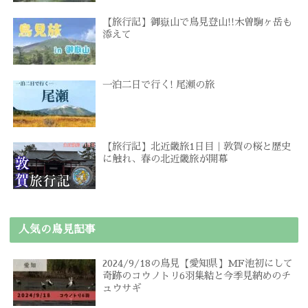
【旅行記】御嶽山で鳥見登山!!木曽駒ヶ岳も
添えて
一泊二日で行く! 尾瀬の旅
【旅行記】北近畿旅1日目｜敦賀の桜と歴史
に触れ、春の北近畿旅が開幕
人気の鳥見記事
2024/9/18の鳥見【愛知県】MF池初にして
奇跡のコウノトリ6羽集結と今季見納めのチ
ュウサギ