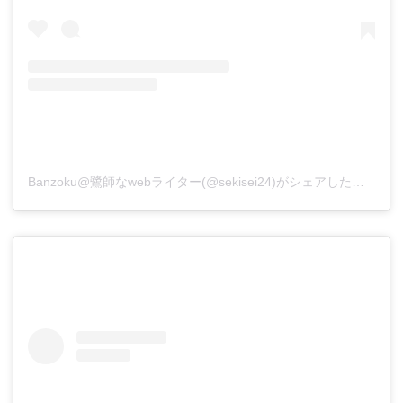
Banzoku@鷺師なwebライター(@sekisei24)がシェアした投稿