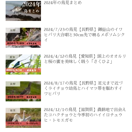
2024年の鳥見まとめ
2024/7/23の鳥見【長野県】御嶽山のイワ
ヒバリ大合唱と30cm先で囀るメボソムシク
イ
2024/4/12の鳥見【愛知県】頭上のオオルリ
と桜の蜜を美味しく吸う「さくひよ」
2024/8/17の鳥見【長野県】足元まで近づ
くライチョウ幼鳥とハイマツ帯を賑わすイ
ワヒバリ
2024/12/1の鳥見【滋賀県】農耕地で出会え
たコハクチョウと今季初のハイイロチュウ
ヒ・トモエガモ