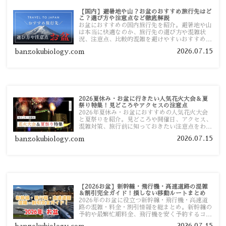
【国内】避暑地や山？お盆のおすすめ旅行先はど
こ？選び方や注意点など徹底解説
お盆におすすめの国内旅行先を紹介。避暑地や山
は本当に快適なのか、旅行先の選び方や混雑状
況、注意点、比較的混雑を避けやすいおすすめス
ポットまで旅行前に役立つ情報を詳しく解説しま
2026.07.15
banzokubiology.com
す。
2026夏休み・お盆に行きたい人気花火大会＆夏
祭り特集！見どころやアクセスの注意点
2026年夏休み・お盆におすすめの人気花火大会
と夏祭りを紹介。見どころや開催日、アクセス、
混雑対策、旅行前に知っておきたい注意点をわか
りやすく解説します。
2026.07.15
banzokubiology.com
【2026お盆】新幹線・飛行機・高速道路の混雑
＆割引完全ガイド！損しない移動ルートまとめ
2026年のお盆に役立つ新幹線・飛行機・高速道
路の混雑・料金・割引情報を総まとめ。新幹線の
予約や最繁忙期料金、飛行機を安く予約するコ
ツ、高速道路の休日割引・深夜割引まで、損しな
2026.07.15