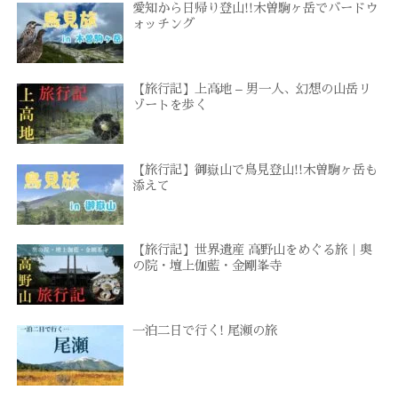
愛知から日帰り登山!!木曽駒ヶ岳でバードウ
ォッチング
【旅行記】上高地 – 男一人、幻想の山岳リ
ゾートを歩く
【旅行記】御嶽山で鳥見登山!!木曽駒ヶ岳も
添えて
【旅行記】世界遺産 高野山をめぐる旅｜奥
の院・壇上伽藍・金剛峯寺
一泊二日で行く! 尾瀬の旅