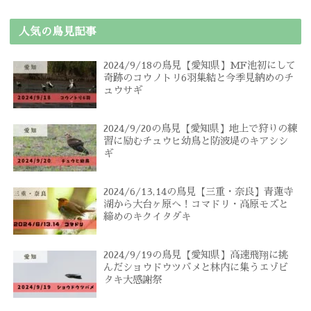
人気の鳥見記事
2024/9/18の鳥見【愛知県】MF池初にして
奇跡のコウノトリ6羽集結と今季見納めのチ
ュウサギ
2024/9/20の鳥見【愛知県】地上で狩りの練
習に励むチュウヒ幼鳥と防波堤のキアシシ
ギ
2024/6/13,14の鳥見【三重・奈良】青蓮寺
湖から大台ヶ原へ！コマドリ・高原モズと
締めのキクイタダキ
2024/9/19の鳥見【愛知県】高速飛翔に挑
んだショウドウツバメと林内に集うエゾビ
タキ大感謝祭