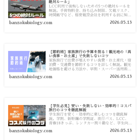
絶対ルール」
LCC利用で後悔しないための5つの絶対ルールを
解説。手荷物料金、持ち込み制限、欠航リスク、
時間厳守など、格安航空会社を利用する前に知っ
ておきたい注意点を旅行者向けに詳しく紹介しま
2026.05.13
banzokubiology.com
す。
【節約術】家族旅行の予算を削る！観光地の「高
い食事・お土産」で失敗しないコツ
家族旅行で出費が増えやすい食費・お土産代・宿
泊費・交通費を節約するコツを詳しく解説。観光
地価格を避ける方法や、早割・スーパー活用術、
予算管理のポイントを紹介します。
2026.05.13
banzokubiology.com
【学生必見】安い・失敗しない・効率的！コスパ
旅行のコツを徹底解説
学生旅行を安く・効率的に楽しむコツを徹底解
説。学割、新幹線の学割証、夜行バス、LCC、
青春18きっぷ、レンタカー割り勘など、学生向け
の節約旅行術を詳しく紹介します。
2026.05.13
banzokubiology.com