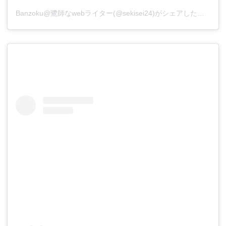
Banzoku@鷺師なwebライター(@sekisei24)がシェアした投稿