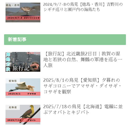
2024/9/7-8の鳥見【徳島・香川】吉野川の
シギチ巡りと瀬戸内の海鳥たち
新着記事
【旅行記】北近畿旅2日目｜敦賀の湿
地と若狭の自然、舞鶴の軍港を巡る一
人旅
2025/8/1の鳥見【愛知県】夕暮れの
サギコロニーでアマサギ・ダイサギ・
コサギを観察
2025/7/18の鳥見【北海道】電線に並
ぶアオバトとキジバト