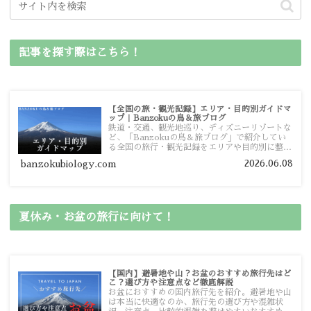
記事を探す際はこちら！
【全国の旅・観光記録】エリア・目的別ガイドマ
ップ｜Banzokuの鳥＆旅ブログ
鉄道・交通、観光地巡り、ディズニーリゾートな
ど、「Banzokuの鳥＆旅ブログ」で紹介してい
る全国の旅行・観光記録をエリアや目的別に整理
しました。あなたが行きたい場所の情報を、この
2026.06.08
banzokubiology.com
ガイドマップからスムーズに見つけていただけま
す。
夏休み・お盆の旅行に向けて！
【国内】避暑地や山？お盆のおすすめ旅行先はど
こ？選び方や注意点など徹底解説
お盆におすすめの国内旅行先を紹介。避暑地や山
は本当に快適なのか、旅行先の選び方や混雑状