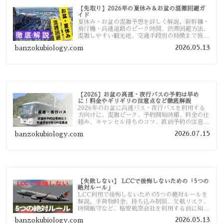
【先取り】2026年の夏休み＆お盆の混雑回避ガ
イド
夏休み・お盆の混雑予想を詳しく解説。新幹線・
飛行機・高速道路のピーク時間、渋滞回避方法、
混雑しやすい観光地、交通手段別の特徴まで旅行
者向けに分かりやすく紹介します。
2026.05.13
banzokubiology.com
【2026】お盆の高速・夜行バスの予約は早め
に！料金やギリギリの注意点など徹底解説
2026年のお盆に高速バス・夜行バスを利用する
方向けに、混雑ピーク、予約開始時期、料金の仕
組み、キャンセル待ちのコツ、直前予約の注意点
まで詳しく解説します。
2026.07.15
banzokubiology.com
【失敗しない】 LCCで後悔しないための「5つの
絶対ルール」
LCC利用で後悔しないための5つの絶対ルールを
解説。手荷物料金、持ち込み制限、欠航リスク、
時間厳守など、格安航空会社を利用する前に知っ
ておきたい注意点を旅行者向けに詳しく紹介しま
2026.05.13
banzokubiology.com
す。