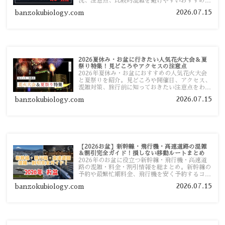
況、注意点、比較的混雑を避けやすいおすすめス
ポットまで旅行前に役立つ情報を詳しく解説しま
2026.07.15
banzokubiology.com
す。
2026夏休み・お盆に行きたい人気花火大会＆夏
祭り特集！見どころやアクセスの注意点
2026年夏休み・お盆におすすめの人気花火大会
と夏祭りを紹介。見どころや開催日、アクセス、
混雑対策、旅行前に知っておきたい注意点をわか
りやすく解説します。
2026.07.15
banzokubiology.com
【2026お盆】新幹線・飛行機・高速道路の混雑
＆割引完全ガイド！損しない移動ルートまとめ
2026年のお盆に役立つ新幹線・飛行機・高速道
路の混雑・料金・割引情報を総まとめ。新幹線の
予約や最繁忙期料金、飛行機を安く予約するコ
ツ、高速道路の休日割引・深夜割引まで、損しな
2026.07.15
banzokubiology.com
い移動方法を分かりやすく解説します。