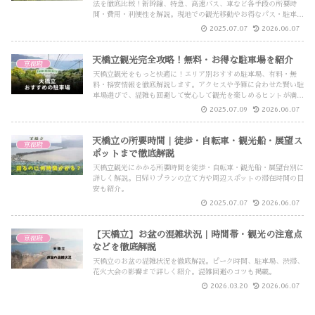
法を徹底比較！新幹線、特急、高速バス、車など各手段の所要時
間・費用・利便性を解説。現地での観光移動やお得なパス・駐車場
情報まで、初めてでも迷わない最新ガイドです。
2025.07.07
2026.06.07
天橋立観光完全攻略！無料・お得な駐車場を紹介
京都府
天橋立観光をもっと快適に！エリア別おすすめ駐車場、有料・無
料・格安情報を徹底解説します。アクセスや予算に合わせた賢い駐
車場選びで、混雑も回避して安心して観光を楽しめるヒントが満載
です。
2025.07.09
2026.06.07
天橋立の所要時間｜徒歩・自転車・観光船・展望ス
京都府
ポットまで徹底解説
天橋立観光にかかる所要時間を徒歩・自転車・観光船・展望台別に
詳しく解説。日帰りプランの立て方や周辺スポットの滞在時間の目
安も紹介。
2025.07.07
2026.06.07
【天橋立】お盆の混雑状況｜時間帯・観光の注意点
京都府
などを徹底解説
天橋立のお盆の混雑状況を徹底解説。ピーク時間、駐車場、渋滞、
花火大会の影響まで詳しく紹介。混雑回避のコツも掲載。
2026.03.20
2026.06.07