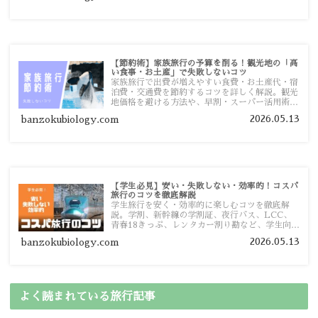
【節約術】家族旅行の予算を削る！観光地の「高
い食事・お土産」で失敗しないコツ
家族旅行で出費が増えやすい食費・お土産代・宿
泊費・交通費を節約するコツを詳しく解説。観光
地価格を避ける方法や、早割・スーパー活用術、
予算管理のポイントを紹介します。
2026.05.13
banzokubiology.com
【学生必見】安い・失敗しない・効率的！コスパ
旅行のコツを徹底解説
学生旅行を安く・効率的に楽しむコツを徹底解
説。学割、新幹線の学割証、夜行バス、LCC、
青春18きっぷ、レンタカー割り勘など、学生向け
の節約旅行術を詳しく紹介します。
2026.05.13
banzokubiology.com
よく読まれている旅行記事