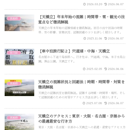
2026.03.20
2026.06.07
【天橋立】年末年始の混雑｜時間帯・雪・観光の注
京都府
意点など徹底解説
天橋立の年末年始の混雑情報を徹底解説。初日の出や初詣の時間
帯、雪の影響、営業状況、混雑回避のコツを詳しく紹介します。
2025.11.06
2026.06.07
【車中泊旅行記２】宍道湖・中海・天橋立
旅行記
名古屋から下道で島根県へ。行き先は、宍道湖，中海，米子水鳥公
園，湊山公園，天橋立です。
2025.02.05
2026.06.06
天橋立の混雑状況と回避法｜時期・時間帯・対策を
京都府
徹底解説
天橋立の混雑状況を徹底解説。混雑する時期・時間帯・場所、そし
て混雑回避のための対策やアクセス方法を詳しく紹介します。
2025.07.08
2026.06.07
天橋立のアクセス：東京・大阪・名古屋・京都から
京都府
の最適最安な行き方
東京・大阪・名古屋・京都から天橋立への最適・最安なアクセス方