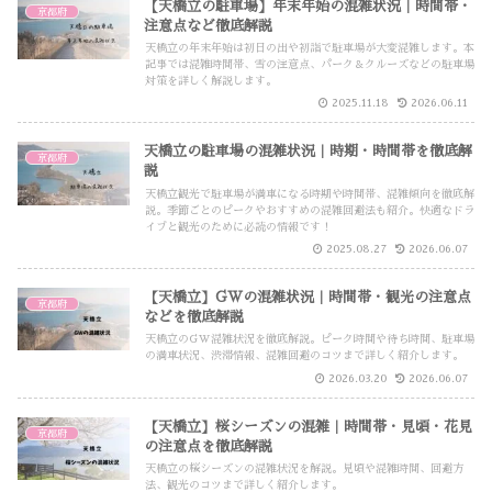
【天橋立の駐車場】年末年始の混雑状況｜時間帯・
京都府
注意点など徹底解説
天橋立の年末年始は初日の出や初詣で駐車場が大変混雑します。本
記事では混雑時間帯、雪の注意点、パーク＆クルーズなどの駐車場
対策を詳しく解説します。
2025.11.18
2026.06.11
天橋立の駐車場の混雑状況｜時期・時間帯を徹底解
京都府
説
天橋立観光で駐車場が満車になる時期や時間帯、混雑傾向を徹底解
説。季節ごとのピークやおすすめの混雑回避法も紹介。快適なドラ
イブと観光のために必読の情報です！
2025.08.27
2026.06.07
【天橋立】GWの混雑状況｜時間帯・観光の注意点
京都府
などを徹底解説
天橋立のGW混雑状況を徹底解説。ピーク時間や待ち時間、駐車場
の満車状況、渋滞情報、混雑回避のコツまで詳しく紹介します。
2026.03.20
2026.06.07
【天橋立】桜シーズンの混雑｜時間帯・見頃・花見
京都府
の注意点を徹底解説
天橋立の桜シーズンの混雑状況を解説。見頃や混雑時間、回避方
法、観光のコツまで詳しく紹介します。