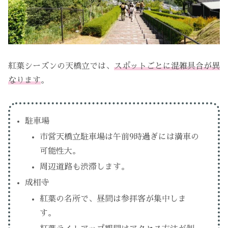
紅葉シーズンの天橋立では、
スポットごとに混雑具合が異
なります
。
駐車場
市営天橋立駐車場は午前9時過ぎには満車の
可能性大。
周辺道路も渋滞します。
成相寺
紅葉の名所で、昼間は参拝客が集中しま
す。