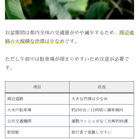
お盆期間は都内全体の交通量がやや減少するため、
周辺道
路の大規模な渋滞は少なめ
です。
ただし午前中は駐車場が埋まりやすいため注意が必要で
す。
項目
状況
周辺道路
大きな渋滞は少なめ
大木戸駐車場
約200台／11時頃に満車傾向
公共交通機関
通勤ラッシュがなく比較的快適
新宿駅
旅行客で混雑しやすい