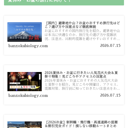
夏休み・お盆の旅行に向けて！
【国内】避暑地や山？お盆のおすすめ旅行先はど
こ？選び方や注意点など徹底解説
お盆におすすめの国内旅行先を紹介。避暑地や山
は本当に快適なのか、旅行先の選び方や混雑状
況、注意点、比較的混雑を避けやすいおすすめス
ポットまで旅行前に役立つ情報を詳しく解説しま
2026.07.15
banzokubiology.com
す。
2026夏休み・お盆に行きたい人気花火大会＆夏
祭り特集！見どころやアクセスの注意点
2026年夏休み・お盆におすすめの人気花火大会
と夏祭りを紹介。見どころや開催日、アクセス、
混雑対策、旅行前に知っておきたい注意点をわか
りやすく解説します。
2026.07.15
banzokubiology.com
【2026お盆】新幹線・飛行機・高速道路の混雑
＆割引完全ガイド！損しない移動ルートまとめ