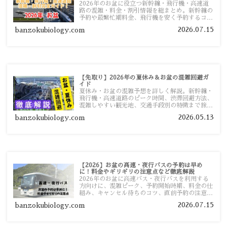
2026年のお盆に役立つ新幹線・飛行機・高速道
路の混雑・料金・割引情報を総まとめ。新幹線の
予約や最繁忙期料金、飛行機を安く予約するコ
ツ、高速道路の休日割引・深夜割引まで、損しな
2026.07.15
banzokubiology.com
い移動方法を分かりやすく解説します。
【先取り】2026年の夏休み＆お盆の混雑回避ガ
イド
夏休み・お盆の混雑予想を詳しく解説。新幹線・
飛行機・高速道路のピーク時間、渋滞回避方法、
混雑しやすい観光地、交通手段別の特徴まで旅行
者向けに分かりやすく紹介します。
2026.05.13
banzokubiology.com
【2026】お盆の高速・夜行バスの予約は早め
に！料金やギリギリの注意点など徹底解説
2026年のお盆に高速バス・夜行バスを利用する
方向けに、混雑ピーク、予約開始時期、料金の仕
組み、キャンセル待ちのコツ、直前予約の注意点
まで詳しく解説します。
2026.07.15
banzokubiology.com