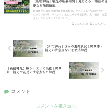
【新宿御苑】観光の所要時間｜見どころ・滞在の目
東京都
安など徹底解説
新宿御苑の観光所要時間を徹底解説。サクッと30分の回り方から
じっくり3時間コースまで、見どころや滞在目安、入口情報、注意
点をわかりやすくまとめました。
2025.04.21
2026.06.07
【新宿御苑】GWの混雑状況｜時間帯・
観光の注意点などを徹底解説
【新宿御苑】桜シーズンの混雑｜時間
帯・観光や花見の注意点など解説
コメント
コメントを書き込む