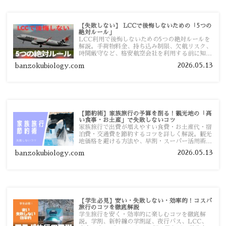
【失敗しない】 LCCで後悔しないための「5つの
絶対ルール」
LCC利用で後悔しないための5つの絶対ルールを
解説。手荷物料金、持ち込み制限、欠航リスク、
時間厳守など、格安航空会社を利用する前に知っ
ておきたい注意点を旅行者向けに詳しく紹介しま
2026.05.13
banzokubiology.com
す。
【節約術】家族旅行の予算を削る！観光地の「高
い食事・お土産」で失敗しないコツ
家族旅行で出費が増えやすい食費・お土産代・宿
泊費・交通費を節約するコツを詳しく解説。観光
地価格を避ける方法や、早割・スーパー活用術、
予算管理のポイントを紹介します。
2026.05.13
banzokubiology.com
【学生必見】安い・失敗しない・効率的！コスパ
旅行のコツを徹底解説
学生旅行を安く・効率的に楽しむコツを徹底解
説。学割、新幹線の学割証、夜行バス、LCC、