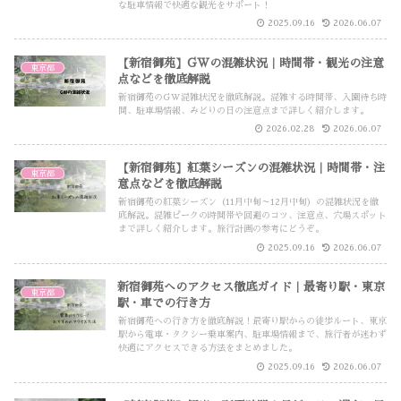
な駐車情報で快適な観光をサポート！
2025.09.16
2026.06.07
【新宿御苑】GWの混雑状況｜時間帯・観光の注意
東京都
点などを徹底解説
新宿御苑のGW混雑状況を徹底解説。混雑する時間帯、入園待ち時
間、駐車場情報、みどりの日の注意点まで詳しく紹介します。
2026.02.28
2026.06.07
【新宿御苑】紅葉シーズンの混雑状況｜時間帯・注
東京都
意点などを徹底解説
新宿御苑の紅葉シーズン（11月中旬～12月中旬）の混雑状況を徹
底解説。混雑ピークの時間帯や回避のコツ、注意点、穴場スポット
まで詳しく紹介します。旅行計画の参考にどうぞ。
2025.09.16
2026.06.07
新宿御苑へのアクセス徹底ガイド｜最寄り駅・東京
東京都
駅・車での行き方
新宿御苑への行き方を徹底解説！最寄り駅からの徒歩ルート、東京
駅から電車・タクシー乗車案内、駐車場情報まで、旅行者が迷わず
快適にアクセスできる方法をまとめました。
2025.09.16
2026.06.07