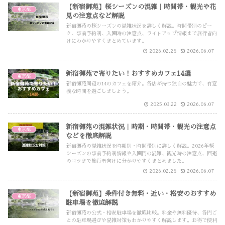
【新宿御苑】桜シーズンの混雑｜時間帯・観光や花
東京都
見の注意点など解説
新宿御苑の桜シーズンの混雑状況を詳しく解説。時間帯別のピー
ク、事前予約制、入園時の注意点、ライトアップ情報まで旅行者向
けにわかりやすくまとめています。
2026.02.28
2026.06.07
新宿御苑で寄りたい！おすすめカフェ14選
東京都
新宿御苑周辺の14のカフェを紹介。各店が持つ独自の魅力で、有意
義な時間を過ごしましょう。
2025.03.22
2026.06.07
新宿御苑の混雑状況｜時期・時間帯・観光の注意点
東京都
などを徹底解説
新宿御苑の混雑状況を時期別・時間帯別に詳しく解説。2026年桜
シーズンの事前予約制情報や入園門の混雑、観光時の注意点、回避
のコツまで旅行者向けに分かりやすくまとめました。
2026.02.28
2026.06.07
【新宿御苑】条件付き無料・近い・格安のおすすめ
東京都
駐車場を徹底解説
新宿御苑の公式・格安駐車場を徹底比較。料金や無料優待、各門ご
との駐車場選びや混雑対策もわかりやすく解説します。お得で便利