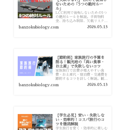
ないための「5つの絶対ルー
ル」
LCC利用で後悔しないための5つ
の絶対ルールを解説。手荷物料
金、持ち込み制限、欠航リスク、
時間厳守など、格安航空会社を利
2026.05.13
banzokubiology.com
用する前に知っておきたい注意点
を旅行者向けに詳しく紹介しま
す。
【節約術】家族旅行の予算を
削る！観光地の「高い食事・
お土産」で失敗しないコツ
家族旅行で出費が増えやすい食
費・お土産代・宿泊費・交通費を
節約するコツを詳しく解説。観光
地価格を避ける方法や、早割・ス
2026.05.13
banzokubiology.com
ーパー活用術、予算管理のポイン
トを紹介します。
【学生必見】安い・失敗しな
い・効率的！コスパ旅行のコ
ツを徹底解説
学生旅行を安く・効率的に楽しむ