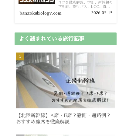
コツを徹底解説。学割、新幹線の
学割証、夜行バス、LCC、青春
18きっぷ、レンタカー割り勘な
2026.05.13
banzokubiology.com
ど、学生向けの節約旅行術を詳し
く紹介します。
よく読まれている旅行記事
【北陸新幹線】A席・E席？窓側・通路側？
おすすめ座席を徹底解説