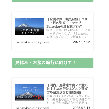
【全国の旅・観光記録】エリ
ア・目的別ガイドマップ｜
Banzokuの鳥＆旅ブログ
鉄道・交通、観光地巡り、ディズ
ニーリゾートなど、「Banzoku
の鳥＆旅ブログ」で紹介している
全国の旅行・観光記録をエリアや
2026.06.08
banzokubiology.com
目的別に整理しました。あなたが
行きたい場所の情報を、このガイ
ドマップからスムーズに見つけて
いただけます。
夏休み・お盆の旅行に向けて！
【国内】避暑地や山？お盆の
おすすめ旅行先はどこ？選び
方や注意点など徹底解説
お盆におすすめの国内旅行先を紹
介。避暑地や山は本当に快適なの
か、旅行先の選び方や混雑状況、
注意点、比較的混雑を避けやすい
2026.07.15
banzokubiology.com