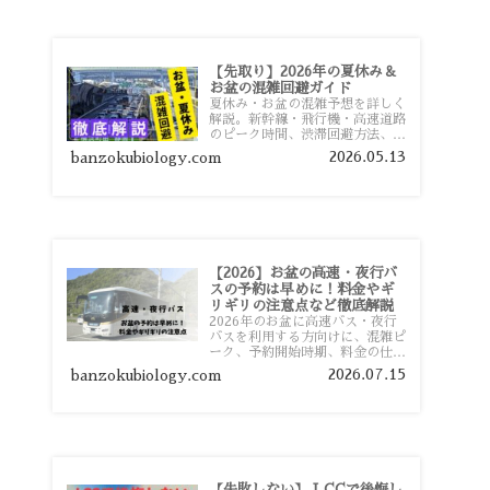
【先取り】2026年の夏休み＆
お盆の混雑回避ガイド
夏休み・お盆の混雑予想を詳しく
解説。新幹線・飛行機・高速道路
のピーク時間、渋滞回避方法、混
雑しやすい観光地、交通手段別の
2026.05.13
banzokubiology.com
特徴まで旅行者向けに分かりやす
く紹介します。
【2026】お盆の高速・夜行バ
スの予約は早めに！料金やギ
リギリの注意点など徹底解説
2026年のお盆に高速バス・夜行
バスを利用する方向けに、混雑ピ
ーク、予約開始時期、料金の仕組
み、キャンセル待ちのコツ、直前
2026.07.15
banzokubiology.com
予約の注意点まで詳しく解説しま
す。
【失敗しない】 LCCで後悔し