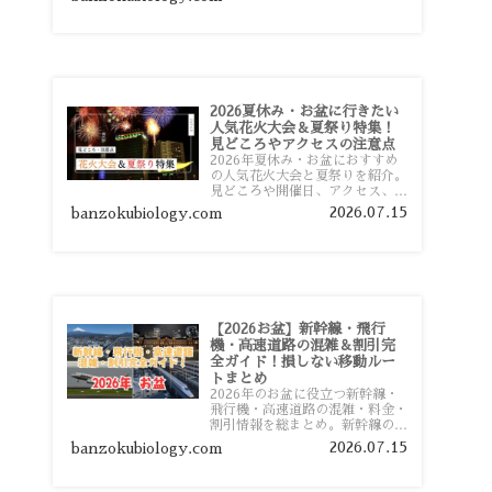
おすすめスポットまで旅行前に役
立つ情報を詳しく解説します。
2026夏休み・お盆に行きたい
人気花火大会＆夏祭り特集！
見どころやアクセスの注意点
2026年夏休み・お盆におすすめ
の人気花火大会と夏祭りを紹介。
見どころや開催日、アクセス、混
雑対策、旅行前に知っておきたい
2026.07.15
banzokubiology.com
注意点をわかりやすく解説しま
す。
【2026お盆】新幹線・飛行
機・高速道路の混雑＆割引完
全ガイド！損しない移動ルー
トまとめ
2026年のお盆に役立つ新幹線・
飛行機・高速道路の混雑・料金・
割引情報を総まとめ。新幹線の予
約や最繁忙期料金、飛行機を安く
2026.07.15
banzokubiology.com
予約するコツ、高速道路の休日割
引・深夜割引まで、損しない移動
方法を分かりやすく解説します。