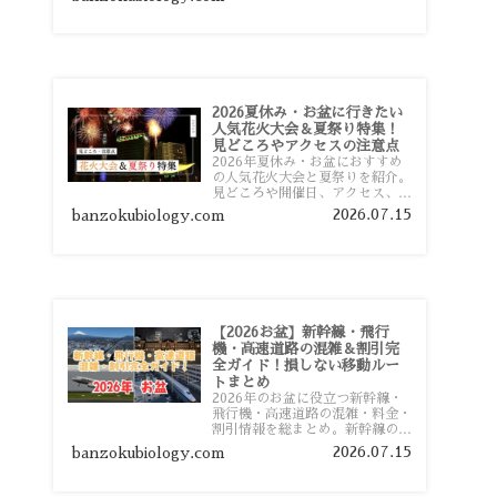
おすすめスポットまで旅行前に役
立つ情報を詳しく解説します。
2026夏休み・お盆に行きたい
人気花火大会＆夏祭り特集！
見どころやアクセスの注意点
2026年夏休み・お盆におすすめ
の人気花火大会と夏祭りを紹介。
見どころや開催日、アクセス、混
雑対策、旅行前に知っておきたい
2026.07.15
banzokubiology.com
注意点をわかりやすく解説しま
す。
【2026お盆】新幹線・飛行
機・高速道路の混雑＆割引完
全ガイド！損しない移動ルー
トまとめ
2026年のお盆に役立つ新幹線・
飛行機・高速道路の混雑・料金・
割引情報を総まとめ。新幹線の予
約や最繁忙期料金、飛行機を安く
2026.07.15
banzokubiology.com
予約するコツ、高速道路の休日割
引・深夜割引まで、損しない移動
方法を分かりやすく解説します。