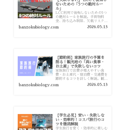
ないための「5つの絶対ルー
ル」
LCC利用で後悔しないための5つ
の絶対ルールを解説。手荷物料
金、持ち込み制限、欠航リスク、
時間厳守など、格安航空会社を利
2026.05.13
banzokubiology.com
用する前に知っておきたい注意点
を旅行者向けに詳しく紹介しま
す。
【節約術】家族旅行の予算を
削る！観光地の「高い食事・
お土産」で失敗しないコツ
家族旅行で出費が増えやすい食
費・お土産代・宿泊費・交通費を
節約するコツを詳しく解説。観光
地価格を避ける方法や、早割・ス
2026.05.13
banzokubiology.com
ーパー活用術、予算管理のポイン
トを紹介します。
【学生必見】安い・失敗しな
い・効率的！コスパ旅行のコ
ツを徹底解説
学生旅行を安く・効率的に楽しむ