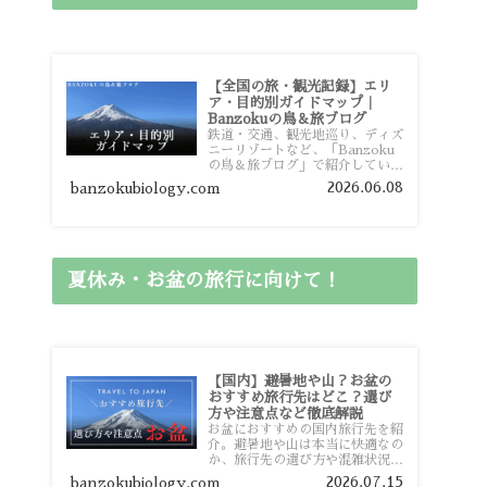
【全国の旅・観光記録】エリ
ア・目的別ガイドマップ｜
Banzokuの鳥＆旅ブログ
鉄道・交通、観光地巡り、ディズ
ニーリゾートなど、「Banzoku
の鳥＆旅ブログ」で紹介している
全国の旅行・観光記録をエリアや
2026.06.08
banzokubiology.com
目的別に整理しました。あなたが
行きたい場所の情報を、このガイ
ドマップからスムーズに見つけて
いただけます。
夏休み・お盆の旅行に向けて！
【国内】避暑地や山？お盆の
おすすめ旅行先はどこ？選び
方や注意点など徹底解説
お盆におすすめの国内旅行先を紹
介。避暑地や山は本当に快適なの
か、旅行先の選び方や混雑状況、
注意点、比較的混雑を避けやすい
2026.07.15
banzokubiology.com