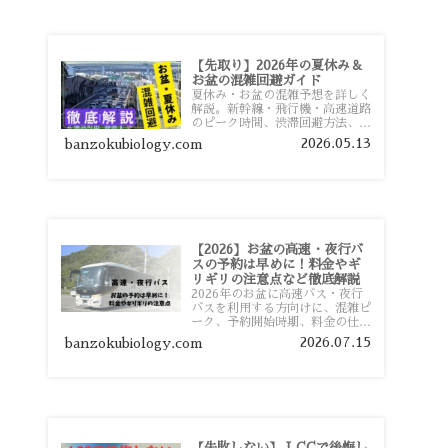
【先取り】2026年の夏休み＆
お盆の混雑回避ガイド
夏休み・お盆の混雑予想を詳しく
解説。新幹線・飛行機・高速道路
のピーク時間、渋滞回避方法、混
雑しやすい観光地、交通手段別の
2026.05.13
banzokubiology.com
特徴まで旅行者向けに分かりやす
く紹介します。
【2026】お盆の高速・夜行バ
スの予約は早めに！料金やギ
リギリの注意点など徹底解説
2026年のお盆に高速バス・夜行
バスを利用する方向けに、混雑ピ
ーク、予約開始時期、料金の仕組
み、キャンセル待ちのコツ、直前
2026.07.15
banzokubiology.com
予約の注意点まで詳しく解説しま
す。
【失敗しない】 LCCで後悔し