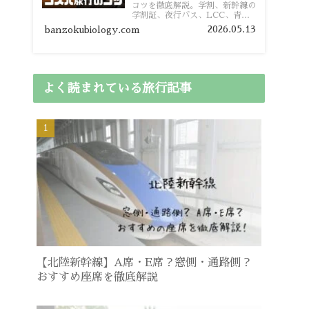
コツを徹底解説。学割、新幹線の
学割証、夜行バス、LCC、青春
18きっぷ、レンタカー割り勘な
2026.05.13
banzokubiology.com
ど、学生向けの節約旅行術を詳し
く紹介します。
よく読まれている旅行記事
【北陸新幹線】A席・E席？窓側・通路側？
おすすめ座席を徹底解説