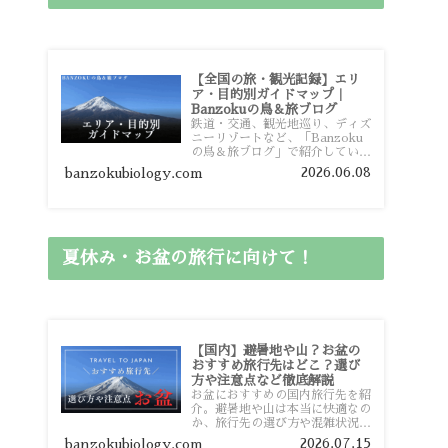
【全国の旅・観光記録】エリ
ア・目的別ガイドマップ｜
Banzokuの鳥＆旅ブログ
鉄道・交通、観光地巡り、ディズ
ニーリゾートなど、「Banzoku
の鳥＆旅ブログ」で紹介している
全国の旅行・観光記録をエリアや
2026.06.08
banzokubiology.com
目的別に整理しました。あなたが
行きたい場所の情報を、このガイ
ドマップからスムーズに見つけて
いただけます。
夏休み・お盆の旅行に向けて！
【国内】避暑地や山？お盆の
おすすめ旅行先はどこ？選び
方や注意点など徹底解説
お盆におすすめの国内旅行先を紹
介。避暑地や山は本当に快適なの
か、旅行先の選び方や混雑状況、
注意点、比較的混雑を避けやすい
2026.07.15
banzokubiology.com