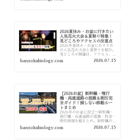
おすすめスポットまで旅行前に役
立つ情報を詳しく解説します。
2026夏休み・お盆に行きたい
人気花火大会＆夏祭り特集！
見どころやアクセスの注意点
2026年夏休み・お盆におすすめ
の人気花火大会と夏祭りを紹介。
見どころや開催日、アクセス、混
雑対策、旅行前に知っておきたい
2026.07.15
banzokubiology.com
注意点をわかりやすく解説しま
す。
【2026お盆】新幹線・飛行
機・高速道路の混雑＆割引完
全ガイド！損しない移動ルー
トまとめ
2026年のお盆に役立つ新幹線・
飛行機・高速道路の混雑・料金・
割引情報を総まとめ。新幹線の予
約や最繁忙期料金、飛行機を安く
2026.07.15
banzokubiology.com
予約するコツ、高速道路の休日割
引・深夜割引まで、損しない移動
方法を分かりやすく解説します。