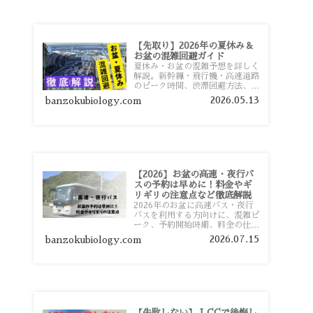
【先取り】2026年の夏休み＆
お盆の混雑回避ガイド
夏休み・お盆の混雑予想を詳しく
解説。新幹線・飛行機・高速道路
のピーク時間、渋滞回避方法、混
雑しやすい観光地、交通手段別の
2026.05.13
banzokubiology.com
特徴まで旅行者向けに分かりやす
く紹介します。
【2026】お盆の高速・夜行バ
スの予約は早めに！料金やギ
リギリの注意点など徹底解説
2026年のお盆に高速バス・夜行
バスを利用する方向けに、混雑ピ
ーク、予約開始時期、料金の仕組
み、キャンセル待ちのコツ、直前
2026.07.15
banzokubiology.com
予約の注意点まで詳しく解説しま
す。
【失敗しない】 LCCで後悔し