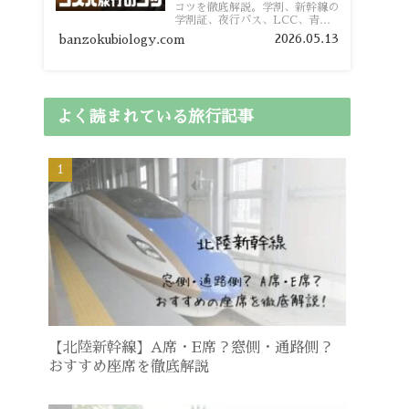
コツを徹底解説。学割、新幹線の
学割証、夜行バス、LCC、青春
18きっぷ、レンタカー割り勘な
2026.05.13
banzokubiology.com
ど、学生向けの節約旅行術を詳し
く紹介します。
よく読まれている旅行記事
【北陸新幹線】A席・E席？窓側・通路側？
おすすめ座席を徹底解説