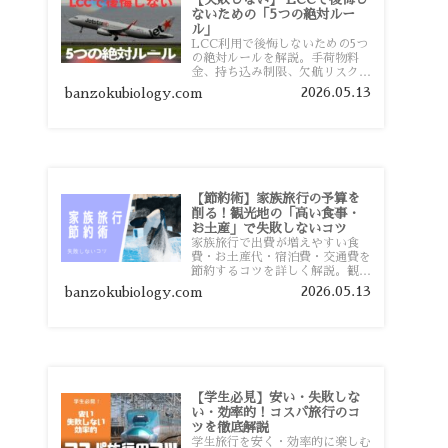
ないための「5つの絶対ルー
ル」
LCC利用で後悔しないための5つ
の絶対ルールを解説。手荷物料
金、持ち込み制限、欠航リスク、
時間厳守など、格安航空会社を利
2026.05.13
banzokubiology.com
用する前に知っておきたい注意点
を旅行者向けに詳しく紹介しま
す。
【節約術】家族旅行の予算を
削る！観光地の「高い食事・
お土産」で失敗しないコツ
家族旅行で出費が増えやすい食
費・お土産代・宿泊費・交通費を
節約するコツを詳しく解説。観光
地価格を避ける方法や、早割・ス
2026.05.13
banzokubiology.com
ーパー活用術、予算管理のポイン
トを紹介します。
【学生必見】安い・失敗しな
い・効率的！コスパ旅行のコ
ツを徹底解説
学生旅行を安く・効率的に楽しむ