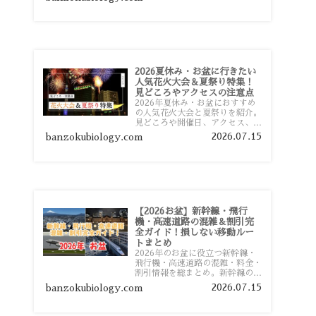
おすすめスポットまで旅行前に役
立つ情報を詳しく解説します。
2026夏休み・お盆に行きたい
人気花火大会＆夏祭り特集！
見どころやアクセスの注意点
2026年夏休み・お盆におすすめ
の人気花火大会と夏祭りを紹介。
見どころや開催日、アクセス、混
雑対策、旅行前に知っておきたい
2026.07.15
banzokubiology.com
注意点をわかりやすく解説しま
す。
【2026お盆】新幹線・飛行
機・高速道路の混雑＆割引完
全ガイド！損しない移動ルー
トまとめ
2026年のお盆に役立つ新幹線・
飛行機・高速道路の混雑・料金・
割引情報を総まとめ。新幹線の予
約や最繁忙期料金、飛行機を安く
2026.07.15
banzokubiology.com
予約するコツ、高速道路の休日割
引・深夜割引まで、損しない移動
方法を分かりやすく解説します。