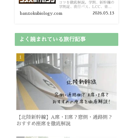
コツを徹底解説。学割、新幹線の
学割証、夜行バス、LCC、青春
18きっぷ、レンタカー割り勘な
2026.05.13
banzokubiology.com
ど、学生向けの節約旅行術を詳し
く紹介します。
よく読まれている旅行記事
【北陸新幹線】A席・E席？窓側・通路側？
おすすめ座席を徹底解説