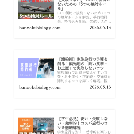
ないための「5つの絶対ルー
ル」
LCC利用で後悔しないための5つ
の絶対ルールを解説。手荷物料
金、持ち込み制限、欠航リスク、
時間厳守など、格安航空会社を利
2026.05.13
banzokubiology.com
用する前に知っておきたい注意点
を旅行者向けに詳しく紹介しま
す。
【節約術】家族旅行の予算を
削る！観光地の「高い食事・
お土産」で失敗しないコツ
家族旅行で出費が増えやすい食
費・お土産代・宿泊費・交通費を
節約するコツを詳しく解説。観光
地価格を避ける方法や、早割・ス
2026.05.13
banzokubiology.com
ーパー活用術、予算管理のポイン
トを紹介します。
【学生必見】安い・失敗しな
い・効率的！コスパ旅行のコ
ツを徹底解説
学生旅行を安く・効率的に楽しむ