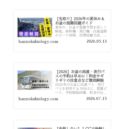
【先取り】2026年の夏休み＆
お盆の混雑回避ガイド
夏休み・お盆の混雑予想を詳しく
解説。新幹線・飛行機・高速道路
のピーク時間、渋滞回避方法、混
雑しやすい観光地、交通手段別の
2026.05.13
banzokubiology.com
特徴まで旅行者向けに分かりやす
く紹介します。
【2026】お盆の高速・夜行バ
スの予約は早めに！料金やギ
リギリの注意点など徹底解説
2026年のお盆に高速バス・夜行
バスを利用する方向けに、混雑ピ
ーク、予約開始時期、料金の仕組
み、キャンセル待ちのコツ、直前
2026.07.15
banzokubiology.com
予約の注意点まで詳しく解説しま
す。
【失敗しない】 LCCで後悔し