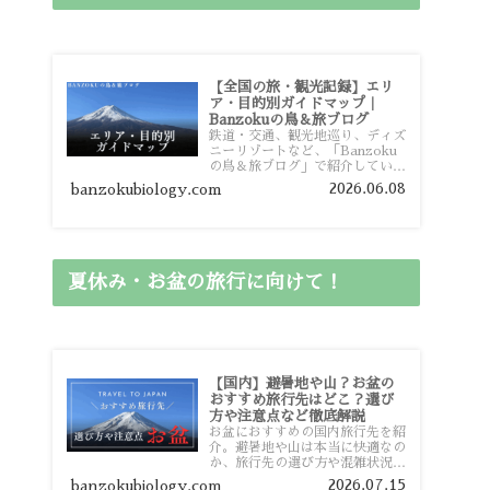
【全国の旅・観光記録】エリ
ア・目的別ガイドマップ｜
Banzokuの鳥＆旅ブログ
鉄道・交通、観光地巡り、ディズ
ニーリゾートなど、「Banzoku
の鳥＆旅ブログ」で紹介している
全国の旅行・観光記録をエリアや
2026.06.08
banzokubiology.com
目的別に整理しました。あなたが
行きたい場所の情報を、このガイ
ドマップからスムーズに見つけて
いただけます。
夏休み・お盆の旅行に向けて！
【国内】避暑地や山？お盆の
おすすめ旅行先はどこ？選び
方や注意点など徹底解説
お盆におすすめの国内旅行先を紹
介。避暑地や山は本当に快適なの
か、旅行先の選び方や混雑状況、
注意点、比較的混雑を避けやすい
2026.07.15
banzokubiology.com