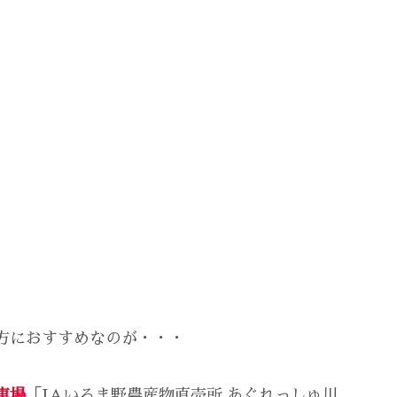
方におすすめなのが・・・
車場
「JAいるま野農産物直売所 あぐれっしゅ川