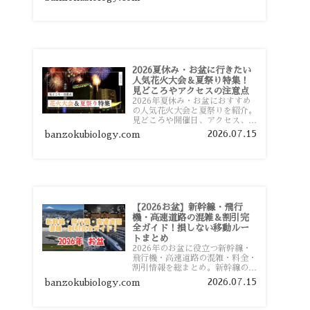
おすすめスポットまで旅行前に役
立つ情報を詳しく解説します。
2026夏休み・お盆に行きたい
人気花火大会＆夏祭り特集！
見どころやアクセスの注意点
2026年夏休み・お盆におすすめ
の人気花火大会と夏祭りを紹介。
見どころや開催日、アクセス、混
雑対策、旅行前に知っておきたい
2026.07.15
banzokubiology.com
注意点をわかりやすく解説しま
す。
【2026お盆】新幹線・飛行
機・高速道路の混雑＆割引完
全ガイド！損しない移動ルー
トまとめ
2026年のお盆に役立つ新幹線・
飛行機・高速道路の混雑・料金・
割引情報を総まとめ。新幹線の予
約や最繁忙期料金、飛行機を安く
2026.07.15
banzokubiology.com
予約するコツ、高速道路の休日割
引・深夜割引まで、損しない移動
方法を分かりやすく解説します。