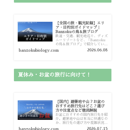
【全国の旅・観光記録】エリ
ア・目的別ガイドマップ｜
Banzokuの鳥＆旅ブログ
鉄道・交通、観光地巡り、ディズ
ニーリゾートなど、「Banzoku
の鳥＆旅ブログ」で紹介している
全国の旅行・観光記録をエリアや
2026.06.08
banzokubiology.com
目的別に整理しました。あなたが
行きたい場所の情報を、このガイ
ドマップからスムーズに見つけて
いただけます。
夏休み・お盆の旅行に向けて！
【国内】避暑地や山？お盆の
おすすめ旅行先はどこ？選び
方や注意点など徹底解説
お盆におすすめの国内旅行先を紹
介。避暑地や山は本当に快適なの
か、旅行先の選び方や混雑状況、
注意点、比較的混雑を避けやすい
2026.07.15
banzokubiology.com