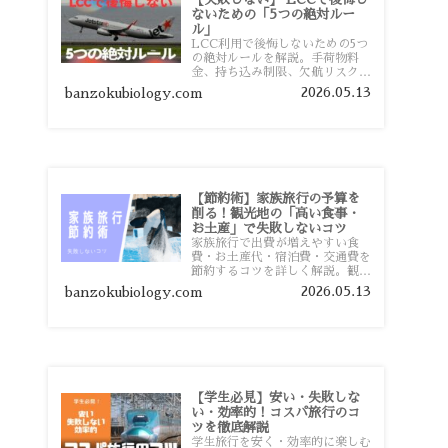
ないための「5つの絶対ルー
ル」
LCC利用で後悔しないための5つ
の絶対ルールを解説。手荷物料
金、持ち込み制限、欠航リスク、
時間厳守など、格安航空会社を利
2026.05.13
banzokubiology.com
用する前に知っておきたい注意点
を旅行者向けに詳しく紹介しま
す。
【節約術】家族旅行の予算を
削る！観光地の「高い食事・
お土産」で失敗しないコツ
家族旅行で出費が増えやすい食
費・お土産代・宿泊費・交通費を
節約するコツを詳しく解説。観光
地価格を避ける方法や、早割・ス
2026.05.13
banzokubiology.com
ーパー活用術、予算管理のポイン
トを紹介します。
【学生必見】安い・失敗しな
い・効率的！コスパ旅行のコ
ツを徹底解説
学生旅行を安く・効率的に楽しむ