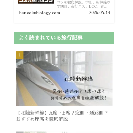
コツを徹底解説。学割、新幹線の
学割証、夜行バス、LCC、青春
18きっぷ、レンタカー割り勘な
2026.05.13
banzokubiology.com
ど、学生向けの節約旅行術を詳し
く紹介します。
よく読まれている旅行記事
【北陸新幹線】A席・E席？窓側・通路側？
おすすめ座席を徹底解説