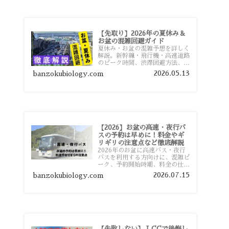
【先取り】2026年の夏休み＆
お盆の混雑回避ガイド
夏休み・お盆の混雑予想を詳しく
解説。新幹線・飛行機・高速道路
のピーク時間、渋滞回避方法、混
雑しやすい観光地、交通手段別の
2026.05.13
banzokubiology.com
特徴まで旅行者向けに分かりやす
く紹介します。
【2026】お盆の高速・夜行バ
スの予約は早めに！料金やギ
リギリの注意点など徹底解説
2026年のお盆に高速バス・夜行
バスを利用する方向けに、混雑ピ
ーク、予約開始時期、料金の仕組
み、キャンセル待ちのコツ、直前
2026.07.15
banzokubiology.com
予約の注意点まで詳しく解説しま
す。
【失敗しない】 LCCで後悔し