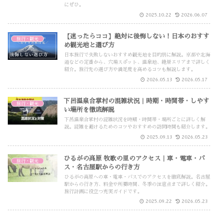
にぜひ。
2025.10.22
2026.06.07
【迷ったらココ】絶対に後悔しない！日本のおすす
旅行・観光
め観光地と選び方
日本旅行で失敗しないおすすめ観光地を目的別に解説。京都や北海
道などの定番から、穴場スポット、温泉地、絶景エリアまで詳しく
紹介。旅行先の選び方や満足度を高めるコツも解説します。
2026.05.13
2026.05.17
下呂温泉合掌村の混雑状況｜時期・時間帯・しやす
旅行・観光
い場所を徹底解説
下呂温泉合掌村の混雑状況を時期・時間帯・場所ごとに詳しく解
説。混雑を避けるためのコツやおすすめの訪問時間も紹介します。
2025.09.13
2026.05.23
ひるがの高原 牧歌の里のアクセス｜車・電車・バ
旅行・観光
ス・名古屋駅からの行き方
ひるがの高原への車・電車・バスでのアクセスを徹底解説。名古屋
駅からの行き方、料金や所要時間、冬季の注意点まで詳しく紹介。
旅行計画に役立つ充実ガイドです。
2025.09.22
2026.05.23