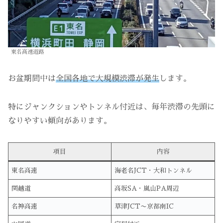
東名高速道路
お盆期間中は
全国各地で大規模渋滞が発生
します。
特にジャンクションやトンネル付近は、毎年渋滞の先頭に
なりやすい傾向があります。
項目
内容
東名高速
海老名JCT・大和トンネル
関越道
高坂SA・嵐山PA周辺
名神高速
草津JCT〜京都南IC