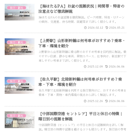
【海ほたるPA】お盆の混雑状況｜時間帯・帰省の
旅行・観光
注意点など徹底解説
海ほたるPAのお盆混雑を徹底解説。ピーク時間、帰省・Uターン
の傾向、交通量、待ち時間、回避策まで詳しく紹介します。
2026.02.12
2026.05.21
【上野駅】山形新幹線は何号車がおすすめ？乗車・
旅行・観光
下車・環境を紹介
上野駅から山形新幹線に乗る際のおすすめ号車を目的別に解説。乗
りやすい位置、静かな車両、荷物スペース、仕事向け、新庄駅で下
車しやすい号車まで詳しく紹介します。
2025.12.09
2026.06.06
【佐久平駅】北陸新幹線は何号車がおすすめ？乗
旅行・観光
車・下車・環境を紹介
佐久平駅で北陸新幹線を利用する旅行客向けに、おすすめの号車を
乗車・下車・荷物・車内環境の視点から詳しく解説します。
2025.12.26
2026.06.06
【中部国際空港 セントレア】平日と休日の特徴｜
旅行・観光
曜日別の混雑を解説
中部国際空港（セントレア）の平日と休日の混雑傾向を詳しく解
説。曜日別の特徴や混雑を避けるコツも紹介します。旅行前の参考