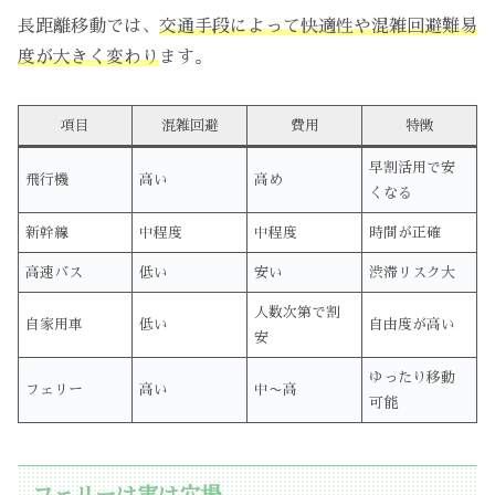
長距離移動では、
交通手段によって快適性や混雑回避難易
度が大きく変わり
ます。
項目
混雑回避
費用
特徴
早割活用で安
飛行機
高い
高め
くなる
新幹線
中程度
中程度
時間が正確
高速バス
低い
安い
渋滞リスク大
人数次第で割
自家用車
低い
自由度が高い
安
ゆったり移動
フェリー
高い
中〜高
可能