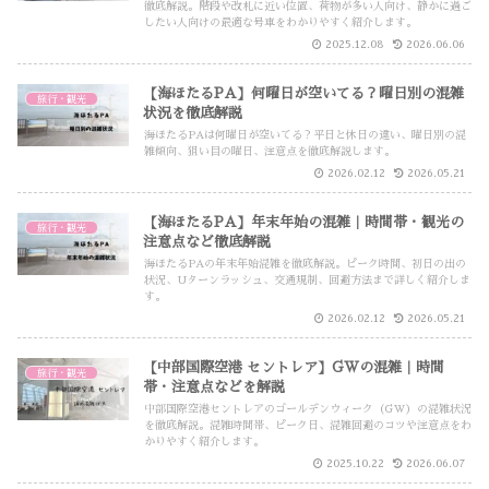
徹底解説。階段や改札に近い位置、荷物が多い人向け、静かに過ご
したい人向けの最適な号車をわかりやすく紹介します。
2025.12.08
2026.06.06
【海ほたるPA】何曜日が空いてる？曜日別の混雑
旅行・観光
状況を徹底解説
海ほたるPAは何曜日が空いてる？平日と休日の違い、曜日別の混
雑傾向、狙い目の曜日、注意点を徹底解説します。
2026.02.12
2026.05.21
【海ほたるPA】年末年始の混雑｜時間帯・観光の
旅行・観光
注意点など徹底解説
海ほたるPAの年末年始混雑を徹底解説。ピーク時間、初日の出の
状況、Uターンラッシュ、交通規制、回避方法まで詳しく紹介しま
す。
2026.02.12
2026.05.21
【中部国際空港 セントレア】GWの混雑｜時間
旅行・観光
帯・注意点などを解説
中部国際空港セントレアのゴールデンウィーク（GW）の混雑状況
を徹底解説。混雑時間帯、ピーク日、混雑回避のコツや注意点をわ
かりやすく紹介します。
2025.10.22
2026.06.07