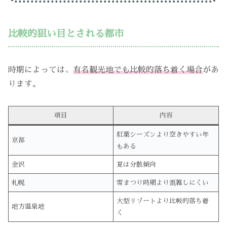
比較的狙い目とされる都市
時期によっては、
有名観光地でも比較的落ち着く場合
があ
ります。
項目
内容
紅葉シーズンより空きやすい年
京都
もある
金沢
夏は分散傾向
札幌
雪まつり時期より混雑しにくい
大型リゾートより比較的落ち着
地方温泉地
く