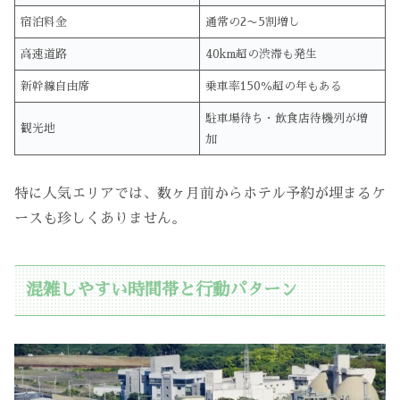
宿泊料金
通常の2〜5割増し
高速道路
40km超の渋滞も発生
新幹線自由席
乗車率150％超の年もある
駐車場待ち・飲食店待機列が増
観光地
加
特に人気エリアでは、数ヶ月前からホテル予約が埋まるケ
ースも珍しくありません。
混雑しやすい時間帯と行動パターン