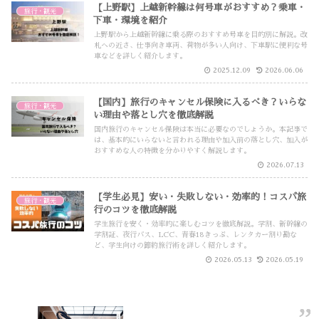
【上野駅】上越新幹線は何号車がおすすめ？乗車・
旅行・観光
下車・環境を紹介
上野駅から上越新幹線に乗る際のおすすめ号車を目的別に解説。改
札への近さ、仕事向き車両、荷物が多い人向け、下車駅に便利な号
車などを詳しく紹介します。
2025.12.09
2026.06.06
【国内】旅行のキャンセル保険に入るべき？いらな
旅行・観光
い理由や落とし穴を徹底解説
国内旅行のキャンセル保険は本当に必要なのでしょうか。本記事で
は、基本的にいらないと言われる理由や加入前の落とし穴、加入が
おすすめな人の特徴を分かりやすく解説します。
2026.07.13
【学生必見】安い・失敗しない・効率的！コスパ旅
旅行・観光
行のコツを徹底解説
学生旅行を安く・効率的に楽しむコツを徹底解説。学割、新幹線の
学割証、夜行バス、LCC、青春18きっぷ、レンタカー割り勘な
ど、学生向けの節約旅行術を詳しく紹介します。
2026.05.13
2026.05.19