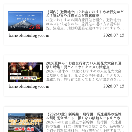
【国内】避暑地や山？お盆のおすすめ旅行先はど
こ？選び方や注意点など徹底解説
お盆におすすめの国内旅行先を紹介。避暑地や山
は本当に快適なのか、旅行先の選び方や混雑状
況、注意点、比較的混雑を避けやすいおすすめス
ポットまで旅行前に役立つ情報を詳しく解説しま
2026.07.15
banzokubiology.com
す。
2026夏休み・お盆に行きたい人気花火大会＆夏
祭り特集！見どころやアクセスの注意点
2026年夏休み・お盆におすすめの人気花火大会
と夏祭りを紹介。見どころや開催日、アクセス、
混雑対策、旅行前に知っておきたい注意点をわか
りやすく解説します。
2026.07.15
banzokubiology.com
【2026お盆】新幹線・飛行機・高速道路の混雑
＆割引完全ガイド！損しない移動ルートまとめ
2026年のお盆に役立つ新幹線・飛行機・高速道
路の混雑・料金・割引情報を総まとめ。新幹線の
予約や最繁忙期料金、飛行機を安く予約するコ