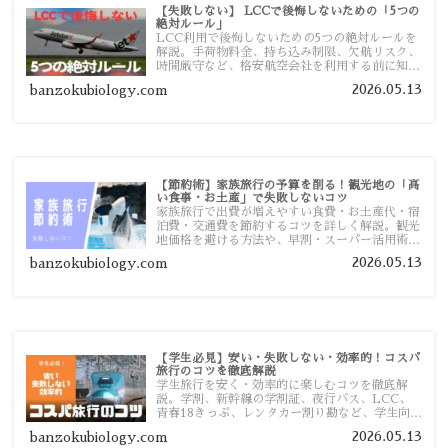
【失敗しない】 LCCで後悔しないための「5つの
絶対ルール」
LCC利用で後悔しないための5つの絶対ルールを
解説。手荷物料金、持ち込み制限、欠航リスク、
時間厳守など、格安航空会社を利用する前に知っ
ておきたい注意点を旅行者向けに詳しく紹介しま
2026.05.13
banzokubiology.com
す。
【節約術】家族旅行の予算を削る！観光地の「高
い食事・お土産」で失敗しないコツ
家族旅行で出費が増えやすい食費・お土産代・宿
泊費・交通費を節約するコツを詳しく解説。観光
地価格を避ける方法や、早割・スーパー活用術、
予算管理のポイントを紹介します。
2026.05.13
banzokubiology.com
【学生必見】安い・失敗しない・効率的！コスパ
旅行のコツを徹底解説
学生旅行を安く・効率的に楽しむコツを徹底解
説。学割、新幹線の学割証、夜行バス、LCC、
青春18きっぷ、レンタカー割り勘など、学生向け
の節約旅行術を詳しく紹介します。
2026.05.13
banzokubiology.com