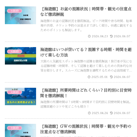
【海遊館】お盆の混雑状況｜時間帯・観光の注意点
大阪府
など徹底解説
海遊館のお盆の混雑状況を徹底解説。ピーク時間や待ち時間、駐車
場や渋滞、チケット予約の注意点まで詳しく紹介。快適に観光する
ためのポイントも解説します。
2026.04.23
2026.06.07
海遊館はいつが空いてる？混雑する時期・時間を避
大阪府
けて楽しむ方法
大阪の人気観光スポット海遊館の混雑を徹底解説！旅行者が気にな
る混雑時期・時間帯、そして混雑を避けて楽しむための具体的な対
策を紹介します。スムーズに海遊館を満喫するための必読情報で
す。
2025.05.01
2026.06.07
【海遊館】所要時間はどれくらい？目的別に目安時
大阪府
間を徹底解説！
海遊館の所要時間は？1時間〜3時間まで目的別に目安時間を解説。
混雑回避のコツや見どころも紹介！
2025.04.24
2026.06.07
【海遊館】GWの混雑状況｜時間帯・観光や予約の
大阪府
注意点など徹底解説