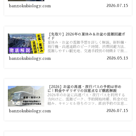
ツ、高速道路の休日割引・深夜割引まで、損しな
2026.07.15
banzokubiology.com
い移動方法を分かりやすく解説します。
【先取り】2026年の夏休み＆お盆の混雑回避ガ
イド
夏休み・お盆の混雑予想を詳しく解説。新幹線・
飛行機・高速道路のピーク時間、渋滞回避方法、
混雑しやすい観光地、交通手段別の特徴まで旅行
者向けに分かりやすく紹介します。
2026.05.13
banzokubiology.com
【2026】お盆の高速・夜行バスの予約は早め
に！料金やギリギリの注意点など徹底解説
2026年のお盆に高速バス・夜行バスを利用する
方向けに、混雑ピーク、予約開始時期、料金の仕
組み、キャンセル待ちのコツ、直前予約の注意点
まで詳しく解説します。
2026.07.15
banzokubiology.com