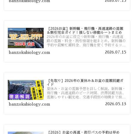
2026.07.15
banzokubiology.com
【2026お盆】新幹線・飛行機・高速道路の混雑
＆割引完全ガイド！損しない移動ルートまとめ
2026年のお盆に役立つ新幹線・飛行機・高速道
路の混雑・料金・割引情報を総まとめ。新幹線の
予約や最繁忙期料金、飛行機を安く予約するコ
ツ、高速道路の休日割引・深夜割引まで、損しな
2026.07.15
banzokubiology.com
い移動方法を分かりやすく解説します。
【先取り】2026年の夏休み＆お盆の混雑回避ガ
イド
夏休み・お盆の混雑予想を詳しく解説。新幹線・
飛行機・高速道路のピーク時間、渋滞回避方法、
混雑しやすい観光地、交通手段別の特徴まで旅行
者向けに分かりやすく紹介します。
2026.05.13
banzokubiology.com
【2026】お盆の高速・夜行バスの予約は早め