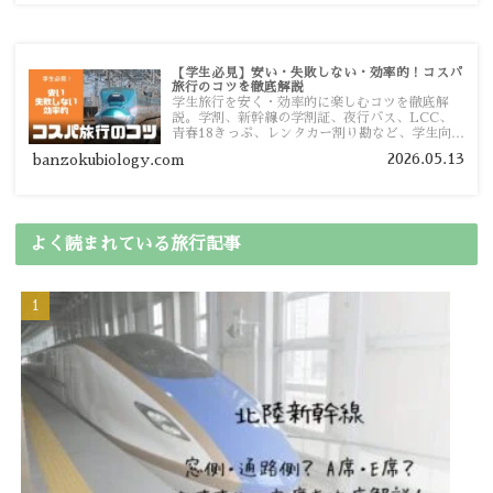
【学生必見】安い・失敗しない・効率的！コスパ
旅行のコツを徹底解説
学生旅行を安く・効率的に楽しむコツを徹底解
説。学割、新幹線の学割証、夜行バス、LCC、
青春18きっぷ、レンタカー割り勘など、学生向け
の節約旅行術を詳しく紹介します。
2026.05.13
banzokubiology.com
よく読まれている旅行記事