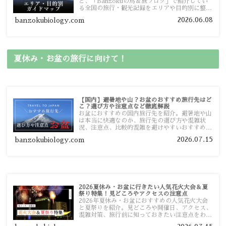
ど、「Banzokuの鳥＆旅ブログ」で紹介してい
る全国の旅行・観光記録をエリアや目的別に整理
しました。あなたが行きたい場所の情報を、この
2026.06.08
banzokubiology.com
ガイドマップからスムーズに見つけていただけま
す。
夏休み・お盆の旅行に向けて！
【国内】避暑地や山？お盆のおすすめ旅行先はど
こ？選び方や注意点など徹底解説
お盆におすすめの国内旅行先を紹介。避暑地や山
は本当に快適なのか、旅行先の選び方や混雑状
況、注意点、比較的混雑を避けやすいおすすめス
ポットまで旅行前に役立つ情報を詳しく解説しま
2026.07.15
banzokubiology.com
す。
2026夏休み・お盆に行きたい人気花火大会＆夏
祭り特集！見どころやアクセスの注意点
2026年夏休み・お盆におすすめの人気花火大会
と夏祭りを紹介。見どころや開催日、アクセス、
混雑対策、旅行前に知っておきたい注意点をわか
りやすく解説します。