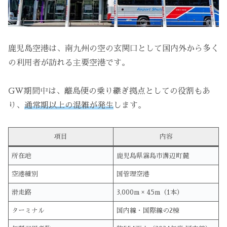
鹿児島空港は、南九州の空の玄関口として国内外から多く
の利用者が訪れる主要空港です。
GW期間中は、離島便の乗り継ぎ拠点としての役割もあ
り、
通常期以上の混雑が発生
します。
項目
内容
所在地
鹿児島県霧島市溝辺町麓
空港種別
国管理空港
滑走路
3,000m × 45m（1本）
ターミナル
国内線・国際線の2棟