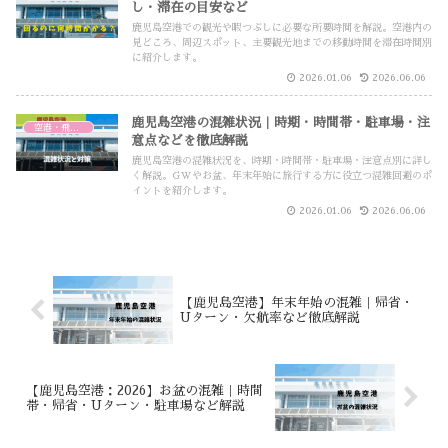
し・滞在の目安など
鹿児島空港での観光や暇つぶしに必要な所要時間を解説。空港内の
見どころ、周辺スポット、主要観光地までの移動時間を滞在時間別
に紹介します。
2026.01.06
2026.06.06
鹿児島空港の混雑状況｜時期・時間帯・駐車場・注
空港・飛行機
意点などを徹底解説
鹿児島空港の混雑状況を、時期・時間帯・駐車場・注意点別に詳し
く解説。GWやお盆、年末年始に旅行する方に役立つ混雑回避のポ
イントを紹介します。
2026.01.06
2026.06.06
【鹿児島空港】年末年始の混雑｜帰省・
Uターン・欠航率など徹底解説
【鹿児島空港：2026】お盆の混雑｜時間
帯・帰省・Uターン・駐車場など解説