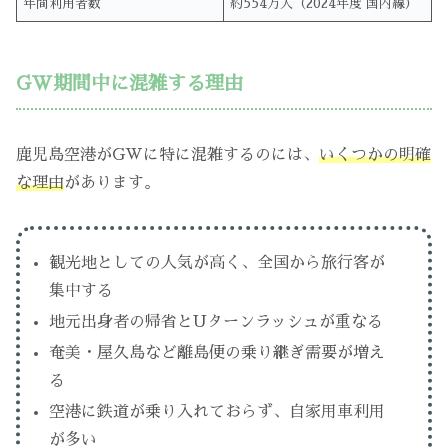
年間利用者数
約554万人（2024年度 国内線）
GW期間中に混雑する理由
鹿児島空港がGWに特に混雑するのには、
いくつかの明確
な理由
があります。
観光地としての人気が高く、全国から旅行客が
集中する
地元出身者の帰省とUターンラッシュが重なる
奄美・屋久島など離島便の乗り継ぎ需要が増え
る
空港に鉄道が乗り入れておらず、自家用車利用
が多い