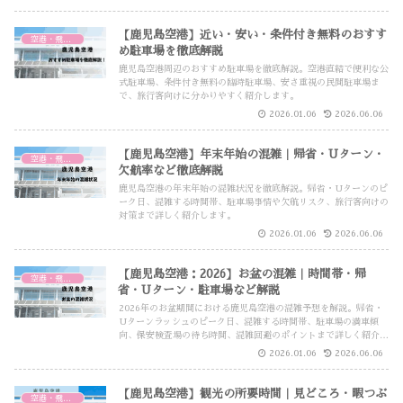
【鹿児島空港】近い・安い・条件付き無料のおすす
空港・飛行機
め駐車場を徹底解説
鹿児島空港周辺のおすすめ駐車場を徹底解説。空港直結で便利な公
式駐車場、条件付き無料の臨時駐車場、安さ重視の民間駐車場ま
で、旅行客向けに分かりやすく紹介します。
2026.01.06
2026.06.06
【鹿児島空港】年末年始の混雑｜帰省・Uターン・
空港・飛行機
欠航率など徹底解説
鹿児島空港の年末年始の混雑状況を徹底解説。帰省・Uターンのピ
ーク日、混雑する時間帯、駐車場事情や欠航リスク、旅行客向けの
対策まで詳しく紹介します。
2026.01.06
2026.06.06
【鹿児島空港：2026】お盆の混雑｜時間帯・帰
空港・飛行機
省・Uターン・駐車場など解説
2026年のお盆期間における鹿児島空港の混雑予想を解説。帰省・
Uターンラッシュのピーク日、混雑する時間帯、駐車場の満車傾
向、保安検査場の待ち時間、混雑回避のポイントまで詳しく紹介し
ます。
2026.01.06
2026.06.06
【鹿児島空港】観光の所要時間｜見どころ・暇つぶ
空港・飛行機