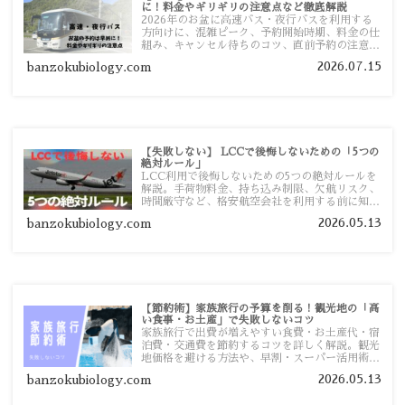
に！料金やギリギリの注意点など徹底解説
2026年のお盆に高速バス・夜行バスを利用する
方向けに、混雑ピーク、予約開始時期、料金の仕
組み、キャンセル待ちのコツ、直前予約の注意点
まで詳しく解説します。
2026.07.15
banzokubiology.com
【失敗しない】 LCCで後悔しないための「5つの
絶対ルール」
LCC利用で後悔しないための5つの絶対ルールを
解説。手荷物料金、持ち込み制限、欠航リスク、
時間厳守など、格安航空会社を利用する前に知っ
ておきたい注意点を旅行者向けに詳しく紹介しま
2026.05.13
banzokubiology.com
す。
【節約術】家族旅行の予算を削る！観光地の「高
い食事・お土産」で失敗しないコツ
家族旅行で出費が増えやすい食費・お土産代・宿
泊費・交通費を節約するコツを詳しく解説。観光
地価格を避ける方法や、早割・スーパー活用術、
予算管理のポイントを紹介します。
2026.05.13
banzokubiology.com