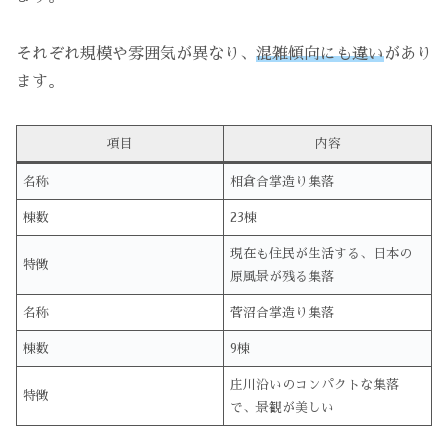
それぞれ規模や雰囲気が異なり、
混雑傾向にも違い
があり
ます。
項目
内容
名称
相倉合掌造り集落
棟数
23棟
現在も住民が生活する、日本の
特徴
原風景が残る集落
名称
菅沼合掌造り集落
棟数
9棟
庄川沿いのコンパクトな集落
特徴
で、景観が美しい