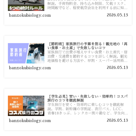
解説。手荷物料金、持ち込み制限、欠航リスク、
時間厳守など、格安航空会社を利用する前に知っ
ておきたい注意点を旅行者向けに詳しく紹介しま
2026.05.13
banzokubiology.com
す。
【節約術】家族旅行の予算を削る！観光地の「高
い食事・お土産」で失敗しないコツ
家族旅行で出費が増えやすい食費・お土産代・宿
泊費・交通費を節約するコツを詳しく解説。観光
地価格を避ける方法や、早割・スーパー活用術、
予算管理のポイントを紹介します。
2026.05.13
banzokubiology.com
【学生必見】安い・失敗しない・効率的！コスパ
旅行のコツを徹底解説
学生旅行を安く・効率的に楽しむコツを徹底解
説。学割、新幹線の学割証、夜行バス、LCC、
青春18きっぷ、レンタカー割り勘など、学生向け
の節約旅行術を詳しく紹介します。
2026.05.13
banzokubiology.com