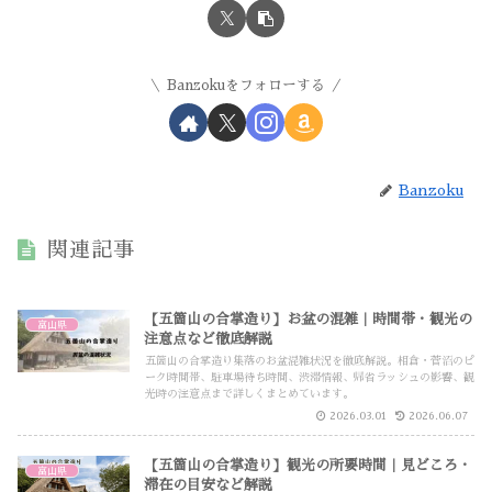
Banzokuをフォローする
Banzoku
関連記事
【五箇山の合掌造り】お盆の混雑｜時間帯・観光の
富山県
注意点など徹底解説
五箇山の合掌造り集落のお盆混雑状況を徹底解説。相倉・菅沼のピ
ーク時間帯、駐車場待ち時間、渋滞情報、帰省ラッシュの影響、観
光時の注意点まで詳しくまとめています。
2026.03.01
2026.06.07
【五箇山の合掌造り】観光の所要時間｜見どころ・
富山県
滞在の目安など解説