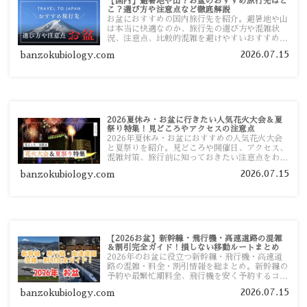
【国内】避暑地や山？お盆のおすすめ旅行先はど
こ？選び方や注意点など徹底解説
お盆におすすめの国内旅行先を紹介。避暑地や山
は本当に快適なのか、旅行先の選び方や混雑状
況、注意点、比較的混雑を避けやすいおすすめス
ポットまで旅行前に役立つ情報を詳しく解説しま
2026.07.15
banzokubiology.com
す。
2026夏休み・お盆に行きたい人気花火大会＆夏
祭り特集！見どころやアクセスの注意点
2026年夏休み・お盆におすすめの人気花火大会
と夏祭りを紹介。見どころや開催日、アクセス、
混雑対策、旅行前に知っておきたい注意点をわか
りやすく解説します。
2026.07.15
banzokubiology.com
【2026お盆】新幹線・飛行機・高速道路の混雑
＆割引完全ガイド！損しない移動ルートまとめ
2026年のお盆に役立つ新幹線・飛行機・高速道
路の混雑・料金・割引情報を総まとめ。新幹線の
予約や最繁忙期料金、飛行機を安く予約するコ
ツ、高速道路の休日割引・深夜割引まで、損しな
2026.07.15
banzokubiology.com
い移動方法を分かりやすく解説します。