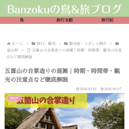
鳥
旅行全般
旅行記
ホーム
旅行・観光
観光地・スポット紹介
富山県
五箇山の合掌造りの混雑｜時期・時間帯・観光の注意
点など徹底解説
五箇山の合掌造りの混雑｜時期・時間帯・観
光の注意点など徹底解説
2026.03.01
2026.06.07
富山県