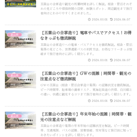
五箇山の合掌造り観光の所要時間を詳しく解説。相倉・菅沼それぞ
れの見どころや滞在時間の目安、体験スポット、周辺観光まで旅行
者向けにわかりやすくまとめました。
2026.03.01
2026.06.07
【五箇山の合掌造り】電車やバスでアクセス！お得
富山県
なきっぷも徹底解説
五箇山の合掌造りへの電車・バスアクセスを徹底解説。相倉・菅沼
集落の見どころ、世界遺産バスの利用方法、お得なフリーきっぷ情
報まで旅行者向けに詳しく紹介します。
2026.03.01
2026.06.07
【五箇山の合掌造り】GWの混雑｜時間帯・観光の
富山県
注意点など徹底解説
GWの五箇山（相倉・菅沼合掌造り集落）の混雑状況を徹底解説。
ピーク時間帯、駐車場の満車リスク、東海北陸道の渋滞、白川郷と
の違い、快適に観光するコツまで旅行者向けに詳しく紹介します。
2026.03.01
2026.06.07
【五箇山の合掌造り】年末年始の混雑｜時間帯・観
富山県
光の注意点など解説
五箇山の合掌造り集落の年末年始の混雑状況を解説。ピーク時間
帯、交通規制、バスの混雑、営業情報、雪対策など旅行前に知って
おきたいポイントを詳しく紹介します。