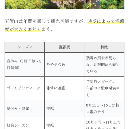
五箇山は年間を通して観光可能ですが、
時期によって混雑
度が大きく変わり
ます。
シーズン
混雑度
特徴
残雪の風景が見ら
春休み（3月下旬〜4
やや少なめ
れ、比較的落ち着い
月初旬）
ている
年間最大ピーク。
ゴールデンウィーク
非常に混雑
午前中に駐車場満車
も
8月11日〜15日は特
夏休み・お盆
混雑
に混み合う
10月下旬〜11月上旬
紅葉シーズン
混雑
はカメラマンも多い