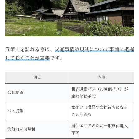
五箇山を訪れる際は、
交通事情や規制について事前に把握
しておくことが重要
です。
項目
内容
世界遺産バス（加越能バス）が
公共交通
主な移動手段
繁忙期は満員で次便待ちになる
バス混雑
こともある
居住エリアのため一般車両進入
集落内車両規制
不可