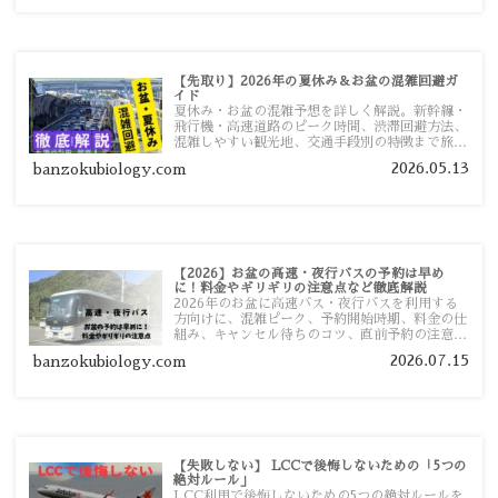
【先取り】2026年の夏休み＆お盆の混雑回避ガ
イド
夏休み・お盆の混雑予想を詳しく解説。新幹線・
飛行機・高速道路のピーク時間、渋滞回避方法、
混雑しやすい観光地、交通手段別の特徴まで旅行
者向けに分かりやすく紹介します。
2026.05.13
banzokubiology.com
【2026】お盆の高速・夜行バスの予約は早め
に！料金やギリギリの注意点など徹底解説
2026年のお盆に高速バス・夜行バスを利用する
方向けに、混雑ピーク、予約開始時期、料金の仕
組み、キャンセル待ちのコツ、直前予約の注意点
まで詳しく解説します。
2026.07.15
banzokubiology.com
【失敗しない】 LCCで後悔しないための「5つの
絶対ルール」
LCC利用で後悔しないための5つの絶対ルールを